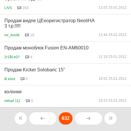
13:55 25.01.2012
LIVS
203
Продам видne ЦЕеорегистратор NeoliНА
3 т.р.!!!!!
12:44 25.01.2012
mr_kvolik
19
Продам моноблок Fusion EN-AM60010
12:19 25.01.2012
2r1$t-eG*
4
Продам Kicker Solobaric 15"
10:52 25.01.2012
tk elvis
0
колонки
10:23 25.01.2012
mihail 111
0
632