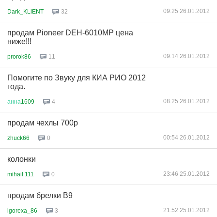
09:25 26.01.2012
Dark_KLiENT
32
продам Pioneer DEH-6010MP цена
ниже!!!
09:14 26.01.2012
prorok86
11
Помогите по Звуку для КИА РИО 2012
года.
08:25 26.01.2012
анна
1609
4
продам чехлы 700р
00:54 26.01.2012
zhuck66
0
колонки
23:46 25.01.2012
mihail 111
0
продам брелки В9
21:52 25.01.2012
igorexa_86
3