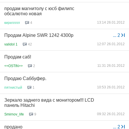
продам магнитолу с юсб филипс
обсалютно новая
13:14 26.01.2012
кирилллл
4
Продам Alpine SWR 1242 4300р
...
2
12:07 26.01.2012
validol 1
42
Продам саб!
11:31 26.01.2012
<<OSTIN>>
2
Продаю Саббуфер.
10:53 26.01.2012
пятнистый
1
Зеркало заднего вида с монитором!!! LCD
панель Hitachi
09:32 26.01.2012
Smirnov_life
9
продано
...
2