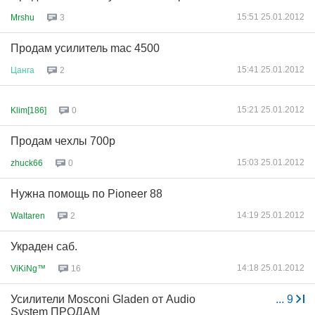
15:51 25.01.2012
Mrshu
3
Продам усилитель maс 4500
15:41 25.01.2012
Цанга
2
15:21 25.01.2012
Klim[186]
0
Продам чехлы 700р
15:03 25.01.2012
zhuck66
0
Нужна помощь по Pioneer 88
14:19 25.01.2012
Waltaren
2
Украден саб.
14:18 25.01.2012
ViKiNg™
16
Усилители Mosconi Gladen от Audio
...
9
System ПРОДАМ