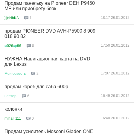
Продам панельку на Pioneer DEH P9450
MP или приобрету блок
18:17 26.01.2012
]|[eNbKA
1
продам PIONEER DVD AVH-P5900 8 909
018 90 82
17:50 26.01.2012
м
026
хр
96
0
НУЖНА Навигационная карта на DVD
для Lexus
17:07 26.01.2012
Моя
совесть
2
продам короб для саба 600р
16:49 26.01.2012
нестер
6
колонки
16:40 26.01.2012
mihail 111
0
Продам усилитель Mosconi Gladen ONE