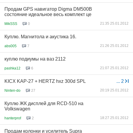
Продам GPS навигатор Digma DM500B
состояние идеальное весь комплект це
21:35 25.01.2012
MikSSS
0
Куплю. Магнитола и акустика 16.
21:26 25.01.2012
abs005
7
куплю подиумы на ваз 2112
21:07 25.01.2012
pashka12
6
KICX KAP-27 + HERTZ hxz 300d SPL
...
2
20:19 25.01.2012
Ninten-do
27
Куплю ЖК дисплей для RCD-510 на
Volkswagen
18:27 25.01.2012
hanterprof
2
Продам колонки и усилитель Supra