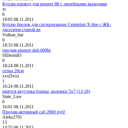
Куплю-провод для pioneer 88 с линейными выходами
z
с
6
19:05 08.11.2011
Куплю брелок для сигнализации Centurion X-line с ЖК-
дисплеем старой ве
Vulkan_bar
0
18:33 08.11.2011
продам pioneer deh-600bt
SIDenis85
0
18:24 08.11.2011
сетки 20см
xxxDxxx
1
16:24 08.11.2011
ищется акустика блины, колонки 5х7 (13-18)
State_Law
6
16:01 08.11.2011
Продам активный саб 2000 руб!
Aleks2701
13
14:55 08.11.2011