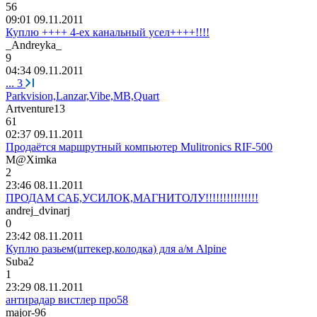
56
09:01 09.11.2011
Куплю ++++ 4-ех канальный усел++++!!!!
_Andreyka_
9
04:34 09.11.2011
...
3
Parkvision,Lanzar,Vibe,MB,Quart
Artventure13
61
02:37 09.11.2011
Продаётся маршрутный компьютер Mulitronics RIF-500
M@Ximka
2
23:46 08.11.2011
ПРОДАМ САБ,УСИЛОК,МАГНИТОЛУ!!!!!!!!!!!!!!!
andrej_dvinarj
0
23:42 08.11.2011
Куплю разьем(штекер,колодка) для а/м Alpine
Suba2
1
23:29 08.11.2011
антирадар вистлер про58
major-96