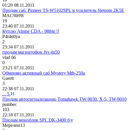
01:20 08.11.2011
Продам саб. Pioneer TS-W5102SPL и усилитель Stetsom 2K5E
MAC9lH9l
19
23:40 07.11.2011
Куплю Alpine CDA - 9884r !!
P4r4n0ya
2
23:34 07.11.2011
продам магнитофон Jvs 4x50
vlad 66
0
23:21 07.11.2011
Обменяю активный саб Mystery Mtb-250a
Garett
3
22:38 07.11.2011
...
5
Продам автосигнализацию Tomahawk TW-9030. X-5, TW-9010
pumbec
103
22:18 07.11.2011
Продам моноблок SPL DK-3400 б\у
Мерелин
13