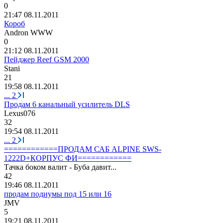
0
21:47 08.11.2011
Короб
Andron WWW
0
21:12 08.11.2011
Пейджер Reef GSM 2000
Stani
21
19:58 08.11.2011
...
2
Продам 6 канальный усилитель DLS
Lexus076
32
19:54 08.11.2011
...
2
============ПРОДАМ САБ ALPINE SWS-
1222D+КОРПУС ФИ============
Тачка
боком
валит
-
Буба
давит
...
42
19:46 08.11.2011
продам подиумы под 15 или 16
JMV
5
19:21 08.11.2011