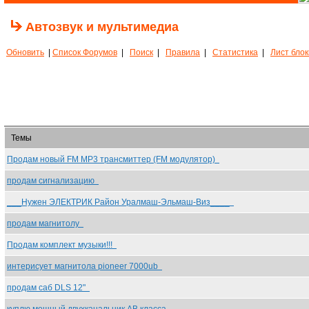
Автозвук и мультимедиа
Обновить
|
Список Форумов
|
Поиск
|
Правила
|
Статистика
|
Лист бло
Темы
Продам новый FM МР3 трансмиттер (FM модулятор)
продам сигнализацию
___Нужен ЭЛЕКТРИК Район Уралмаш-Эльмаш-Виз____
продам магнитолу
Продам комплект музыки!!!
интерисует магнитола pioneer 7000ub
продам саб DLS 12"