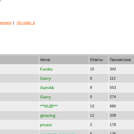
кировок
|
Он-лайн:
1
Автор
Ответы
Просмотров
Fenikx
15
342
Garry
0
112
Xam4ik
9
553
Garry
5
274
***KUB***
13
680
gtracing
12
338
proavi
2
178