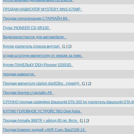
куплю мощный двухканальник АВ класса
ПРОДАМ НАВИГАТОР MYSTERY MNS-570MP
Продам сигнализацию СТАРЛАЙН В9.
Пульт PIONEER CD-SR100
Видеорегистратор для автомобиля.
Куплю усилитель (список внутри)
(
1
|
2
)
отдам штатную магнитоллу от нексии за пиво
Куплю ПАНЕЛЬКУ DEH-Pioneer 5200SD
продам навигатор
Продаю магнитолу clarion dxz928rx . супер)))
(
1
|
2
)
Продам брелок старлайн А9
СРОЧНО продам сабвуфер blaupunkt GTb 300 hp,усилитель blaupunkt GTA 
КУПЛЮ ГОЛОВНОЕ УСТРОЙСТВО Opel Astra
Продам Алпайн 9887R + айпод 60 гег. Фото
(
1
|
2
)
Продам Бампер задний «AVR Cup» Ваз2108-14