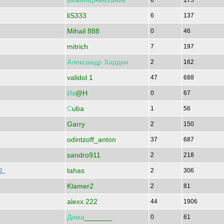
инженер
-
механик
6
175
liS333
6
137
Mihail 888
0
46
mitrich
7
197
Александр
Хардин
2
162
validol 1
47
688
Ив
@H
0
67
С
uba
1
56
Garry
2
150
odintzoff_anton
37
687
sandro911
2
218
tahas
40
2
306
Klamer2
2
81
alexx 222
44
1906
Дима
_______
0
61