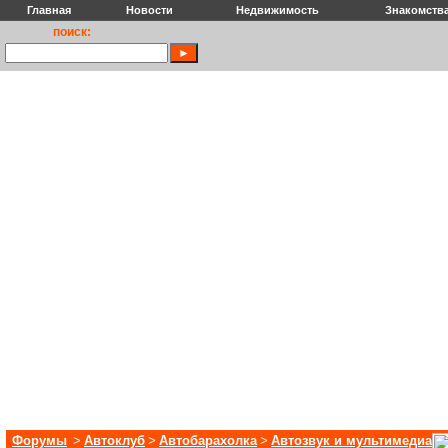
Главная
Новости
Недвижимость
Знакомств
поиск:
Форумы
>
Автоклуб
>
Автобарахолка
>
Автозвук и мультимедиа