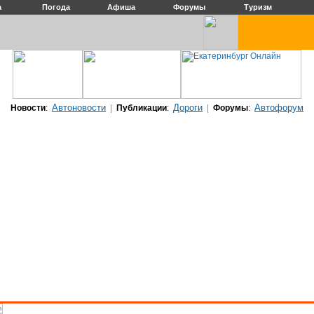
а
Погода
Афиша
Форумы
Туризм
Автоновости
Дороги
Автофорум
Новости
:
|
Публикации
:
|
Форумы
: