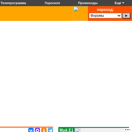
Телепрограмма
Гороскоп
Промокоды
Ещё
переход:
Мой E1