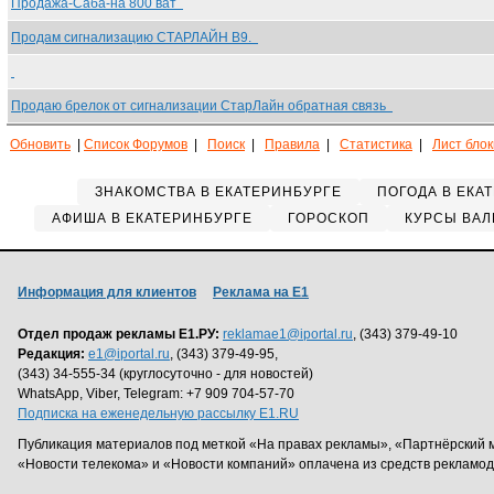
Продажа-Саба-на 800 ват
Продам сигнализацию СТАРЛАЙН В9.
Продаю брелок от сигнализации СтарЛайн обратная связь
Обновить
|
Список Форумов
|
Поиск
|
Правила
|
Статистика
|
Лист бло
ЗНАКОМСТВА В ЕКАТЕРИНБУРГЕ
ПОГОДА В ЕКА
АФИША В ЕКАТЕРИНБУРГЕ
ГОРОСКОП
КУРСЫ ВАЛ
Информация для клиентов
Реклама на Е1
Отдел продаж рекламы Е1.РУ:
reklamae1@iportal.ru
, (343) 379-49-10
Редакция:
e1@iportal.ru
, (343) 379-49-95,
(343) 34-555-34 (круглосуточно - для новостей)
WhatsApp, Viber, Telegram: +7 909 704-57-70
Подписка на еженедельную рассылку E1.RU
Публикация материалов под меткой «На правах рекламы», «Партнёрский 
«Новости телекома» и «Новости компаний» оплачена из средств рекламо