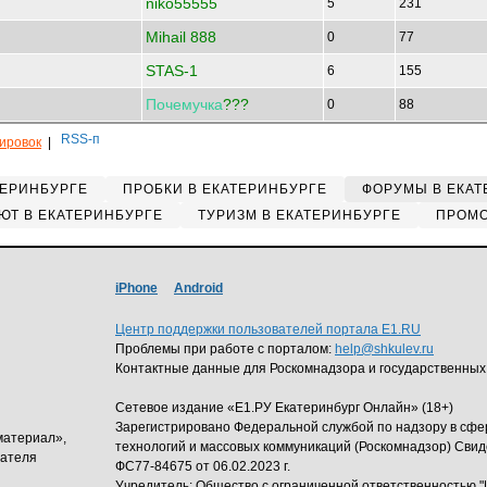
niko55555
5
231
Mihail 888
0
77
STAS-1
6
155
Почемучка
???
0
88
кировок
|
ТЕРИНБУРГЕ
ПРОБКИ В ЕКАТЕРИНБУРГЕ
ФОРУМЫ В ЕКАТ
ЮТ В ЕКАТЕРИНБУРГЕ
ТУРИЗМ В ЕКАТЕРИНБУРГЕ
ПРОМО
iPhone
Android
Центр поддержки пользователей портала E1.RU
Проблемы при работе с порталом:
help@shkulev.ru
Контактные данные для Роскомнадзора и государственных
Сетевое издание «Е1.РУ Екатеринбург Онлайн» (18+)
Зарегистрировано Федеральной службой по надзору в сф
материал»,
технологий и массовых коммуникаций (Роскомнадзор) Свид
дателя
ФС77-84675 от 06.02.2023 г.
Учредитель: Общество с ограниченной ответственность