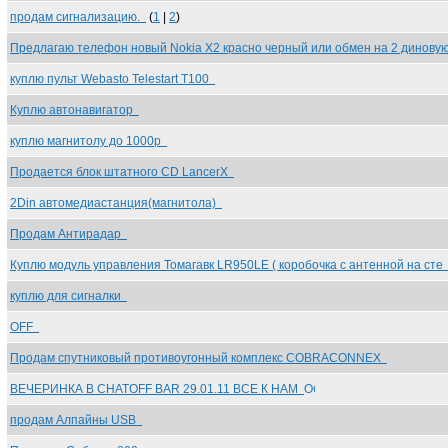
продам сигнализацию.
(
1
|
2
)
Предлагаю телефон новый Nokia X2 красно черный или обмен на 2 динов
куплю пульт Webasto Telestart T100
Куплю автонавигатор
куплю магнитолу до 1000р
Продается блок штатного СD LancerX
2Din автомедиастанция(магнитола)
Продам Антирадар
Куплю модуль управления Томагавк LR950LE ( коробочка с антенной на ст
куплю для сигналки
OFF
Продам спутниковый противоугонный комплекс COBRACONNEX
ВЕЧЕРИНКА В CHATOFF BAR 29.01.11 ВСЕ К НАМ
продам Алпайны USB