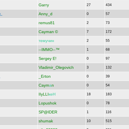
Garry
27
434
Anny_d
ую
0
57
remus81
2
73
Cayman ©
7
172
темучин
2
55
--IMMO--™
1
68
Sergey E!
0
97
Vladimir_Olegovich
3
132
_Erton
е
0
39
Caym
а
n
0
54
IIyLLI
кеН
18
183
Lopushok
0
78
SP@IDER
1
116
shumak
10
515