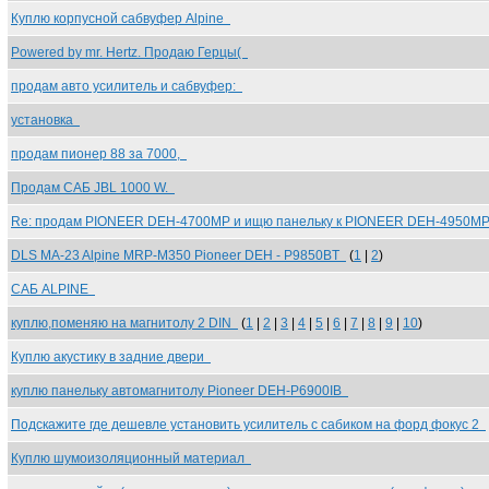
Куплю корпусной сабвуфер Alpine
Powered by mr. Hertz. Продаю Герцы(
продам авто усилитель и сабвуфер:
установка
продам пионер 88 за 7000,
Продам САБ JBL 1000 W.
Re: продам PIONEER DEH-4700MP и ищю панельку к PIONEER DEH-4950M
DLS MA-23 Alpine MRP-M350 Pioneer DEH - P9850BT
(
1
|
2
)
САБ ALPINE
куплю,поменяю на магнитолу 2 DIN
(
1
|
2
|
3
|
4
|
5
|
6
|
7
|
8
|
9
|
10
)
Куплю акустику в задние двери
куплю панельку автомагнитолу Pioneer DEH-P6900IB
Подскажите где дешевле установить усилитель с сабиком на форд фокус 2
Куплю шумоизоляционный материал