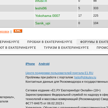
infusi
о
n
0
98
leshii96
5
333
Yokohama 0007
17
225
Sanik_upi
0
104
кировок
|
ТЕРИНБУРГЕ
ПРОБКИ В ЕКАТЕРИНБУРГЕ
ФОРУМЫ В ЕКАТ
ЮТ В ЕКАТЕРИНБУРГЕ
ТУРИЗМ В ЕКАТЕРИНБУРГЕ
ПРОМО
iPhone
Android
Центр поддержки пользователей портала E1.RU
Проблемы при работе с порталом:
help@shkulev.ru
Контактные данные для Роскомнадзора и государственных
Сетевое издание «Е1.РУ Екатеринбург Онлайн» (18+)
Зарегистрировано Федеральной службой по надзору в сф
материал»,
технологий и массовых коммуникаций (Роскомнадзор) Свид
дателя
ФС77-84675 от 06.02.2023 г.
Учредитель: Общество с ограниченной ответственность