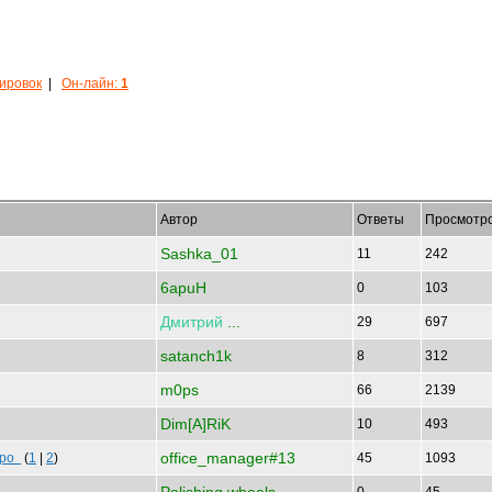
кировок
|
Он-лайн:
1
Автор
Ответы
Просмотр
Sashka_01
11
242
6apuH
0
103
Дмитрий
...
29
697
satanch1k
8
312
m0ps
66
2139
Dim[A]RiK
10
493
office_manager#13
оро
(
1
|
2
)
45
1093