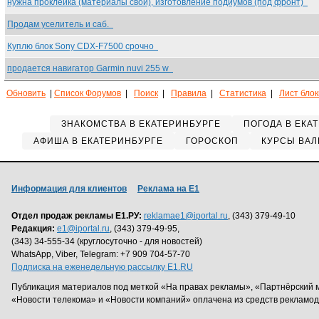
нужна проклейка (материалы свои), изготовление подиумов (под фронт)
Продам уселитель и саб.
Куплю блок Sony CDX-F7500 срочно
продается навигатор Garmin nuvi 255 w
Обновить
|
Список Форумов
|
Поиск
|
Правила
|
Статистика
|
Лист бло
ЗНАКОМСТВА В ЕКАТЕРИНБУРГЕ
ПОГОДА В ЕКА
АФИША В ЕКАТЕРИНБУРГЕ
ГОРОСКОП
КУРСЫ ВАЛ
Информация для клиентов
Реклама на Е1
Отдел продаж рекламы Е1.РУ:
reklamae1@iportal.ru
, (343) 379-49-10
Редакция:
e1@iportal.ru
, (343) 379-49-95,
(343) 34-555-34 (круглосуточно - для новостей)
WhatsApp, Viber, Telegram: +7 909 704-57-70
Подписка на еженедельную рассылку E1.RU
Публикация материалов под меткой «На правах рекламы», «Партнёрский 
«Новости телекома» и «Новости компаний» оплачена из средств рекламо