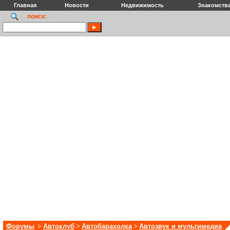
Главная
Новости
Недвижимость
Знакомств
поиск:
Форумы
>
Автоклуб
>
Автобарахолка
>
Автозвук и мультимедиа