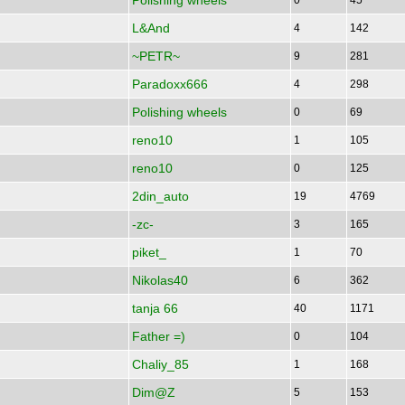
Polishing wheels
0
45
L&And
4
142
~PETR~
9
281
Paradoxx666
4
298
Polishing wheels
0
69
reno10
1
105
reno10
0
125
2din_auto
19
4769
-zc-
3
165
piket_
1
70
Nikolas40
6
362
tanja 66
40
1171
Father =)
0
104
Chaliy_85
1
168
Dim@Z
5
153