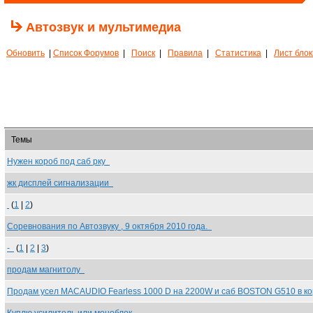
Автозвук и мультимедиа
Обновить
|
Список Форумов
|
Поиск
|
Правила
|
Статистика
|
Лист бло
Темы
Нужен короб под саб рку
жк дисплей сигнализации
(
1
|
2
)
Соревнования по Автозвуку , 9 октября 2010 года.
-
(
1
|
2
|
3
)
продам магнитолу
Продам усел MACAUDIO Fearless 1000 D на 2200W и саб BOSTON G510 в к