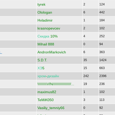
tyrek
2
124
Olologan
6
442
Hvladimir
1
184
krasnopevcev
2
102
Скидка
10%
4
252
Mihail 888
0
94
AndronMarkovich
P.
6
363
S.D.T.
35
1424
ХЭ
5
15
663
хром
-
дизайн
242
2396
\\\\\\\\\VIN//////////////////...
19
236
maximus82
1
102
TeMiK050
3
113
Vasiliy_temniy66
0
92