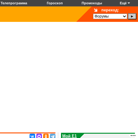
Телепрограмма
Гороскоп
Промокоды
Ещё
переход:
Мой E1