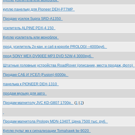
Куплю усилитель или моноблок
куплю панельку для Pioneer DEH-P77MP
Продаю усилок Supra SRD-A1350
усилитель ALPINE PDX-4.150
Куплю усилитель или моноблок
прод. усилитель 2х-кан. и саб в коробе PROLOGI --4000руб.
прод SONY MEX-DV90EE MP3 DVD 52W-4 3000руб.
Штатные головные устройства RoadRover (описание, места продаж, фото)
Продаю САБ И УСЕЛ (Fusion) 6000р.
панелька к PIONEER DEH-1310
продам музыку для авто
Продам магнитолу JVC KD-G807 1700р.
(
1
|
2
)
Продам магнитола Prology MDN-1340T. Цена 7500 тыс. руб.
Куплю пульт жк к сигнализации Tomahawk tw-9020