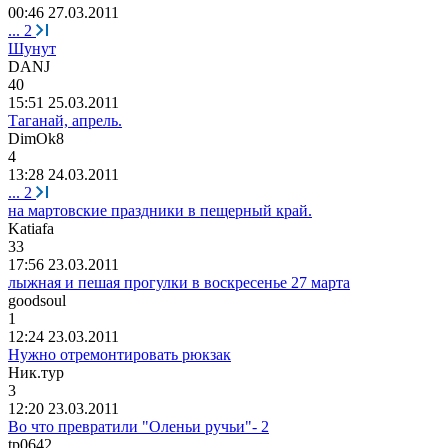
00:46 27.03.2011
...
2
Шунут
DANJ
40
15:51 25.03.2011
Таганай, апрель.
DimOk8
4
13:28 24.03.2011
...
2
на мартовские праздники в пещерный край.
Katiafa
33
17:56 23.03.2011
лыжная и пешая прогулки в воскресенье 27 марта
goodsoul
1
12:24 23.03.2011
Нужно отремонтировать рюкзак
Ник
.
тур
3
12:20 23.03.2011
Во что превратили "Оленьи ручьи"- 2
tp0642