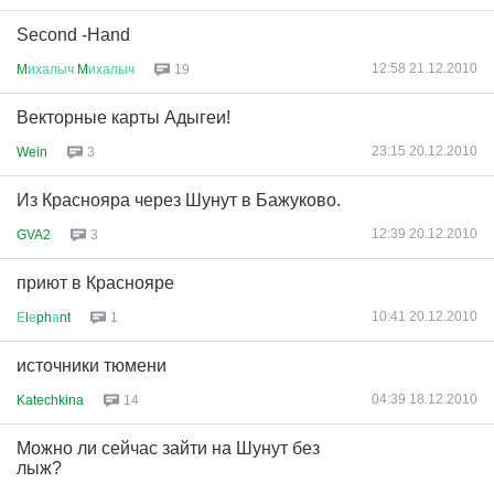
Second -Hand
12:58 21.12.2010
M
ихалыч
M
ихалыч
19
Векторные карты Адыгеи!
23:15 20.12.2010
Wein
3
Из Краснояра через Шунут в Бажуково.
12:39 20.12.2010
GVA2
3
приют в Краснояре
10:41 20.12.2010
Е
l
е
ph
а
nt
1
источники тюмени
04:39 18.12.2010
Katechkina
14
Можно ли сейчас зайти на Шунут без
лыж?