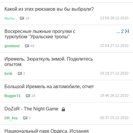
Какой из этих рюкзаков вы бы выбрали?
13:50 28.12.2010
Фызш
19
Воскресные лыжные прогулки с
...
2
турклубом "Уральские тропы"
22:04 27.12.2010
goodsoul
46
Иремель, Зюраткуль зимой. Поделитесь
опытом.
10:18 27.12.2010
tonib
2
Большой Иремель на автомобиле, отчет
19:46 26.12.2010
Bogger74
18
DoZoR - The Night Game
00:37 25.12.2010
DR_froz
3
Национальный парк Ордеса, Испания