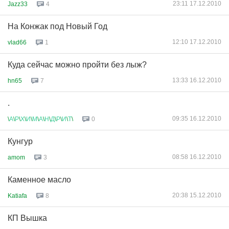
23:11 17.12.2010
Jazz33
4
На Конжак под Новый Год
12:10 17.12.2010
vlad66
1
Куда сейчас можно пройти без лыж?
13:33 16.12.2010
hn65
7
.
09:35 16.12.2010
\
А
\
Р
\
Х
\
И
\
М
\
А
\
Н
\
Д
\
Р
\
И
\
Т
\
0
Кунгур
08:58 16.12.2010
amom
3
Каменное масло
20:38 15.12.2010
Katiafa
8
КП Вышка