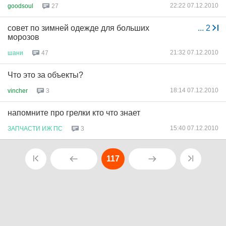
22:22 07.12.2010
goodsoul
27
совет по зимней одежде для больших
...
2
морозов
21:32 07.12.2010
шани
47
Что это за объекты?
18:14 07.12.2010
vincher
3
напомните про грелки кто что знает
15:40 07.12.2010
ЗАПЧАСТИ
ИЖ
ПС
3
117