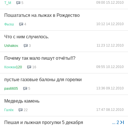
09:00 15.12.2010
Т
_
М
5
Пошататься на лыжах в Рождество
10:12 14.12.2010
Фызш
4
Что c ним случилось.
11:23 12.12.2010
Ushakov.
3
Почему так мало пишут отчёты!!?
09:55 10.12.2010
Конжак
120
16
пустые газовые балоны для горелки
13:36 09.12.2010
pas6605
5
Медведь камень
17:47 08.12.2010
Галёк
22
Пешая и лыжная прогулки 5 декабря
...
2