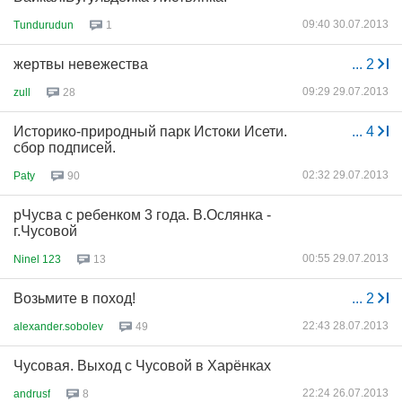
09:40 30.07.2013
Tundurudun
1
жертвы невежества
...
2
09:29 29.07.2013
zull
28
Историко-природный парк Истоки Исети.
...
4
сбор подписей.
02:32 29.07.2013
Paty
90
рЧусва с ребенком 3 года. В.Ослянка -
г.Чусовой
00:55 29.07.2013
Ninel 123
13
Возьмите в поход!
...
2
22:43 28.07.2013
alexander.sobolev
49
Чусовая. Выход с Чусовой в Харёнках
22:24 26.07.2013
andrusf
8