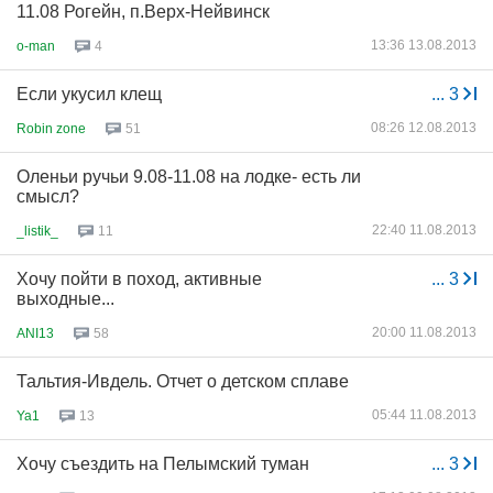
11.08 Рогейн, п.Верх-Нейвинск
13:36 13.08.2013
o-man
4
Если укусил клещ
...
3
08:26 12.08.2013
Robin zone
51
Оленьи ручьи 9.08-11.08 на лодке- есть ли
смысл?
22:40 11.08.2013
_listik_
11
Хочу пойти в поход, активные
...
3
выходные...
20:00 11.08.2013
ANI13
58
Тальтия-Ивдель. Отчет о детском сплаве
05:44 11.08.2013
Ya1
13
Хочу съездить на Пелымский туман
...
3