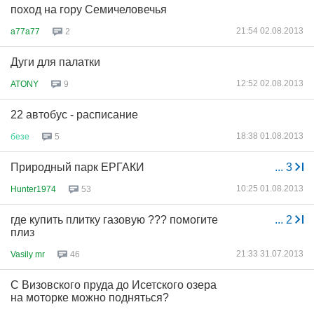
поход на гору Семичеловечья
21:54 02.08.2013
a77a77
2
Дуги для палатки
12:52 02.08.2013
ATONY
9
22 автобус - расписание
18:38 01.08.2013
безе
5
Природный парк ЕРГАКИ
...
3
10:25 01.08.2013
Hunter1974
53
где купить плитку газовую ??? помогите
...
2
плиз
21:33 31.07.2013
Vasily mr
46
С Визовского пруда до Исетского озера
на моторке можно подняться?