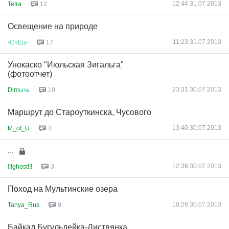
12:44 31.07.2013
Tetra
12
Освещение на природе
11:23 31.07.2013
-
СпЕц
-
17
Унокаско "Июльская Зигальга"
(фотоотчет)
23:31 30.07.2013
Dim
ычь
19
Маршрут до Староуткинска, Чусового
13:40 30.07.2013
M_of_U
3
...
12:36 30.07.2013
!!!ghost!!!
3
Поход на Мультинские озера
10:28 30.07.2013
Tanya_Rus
9
Байкал.Бугульдейка-Листвянка.