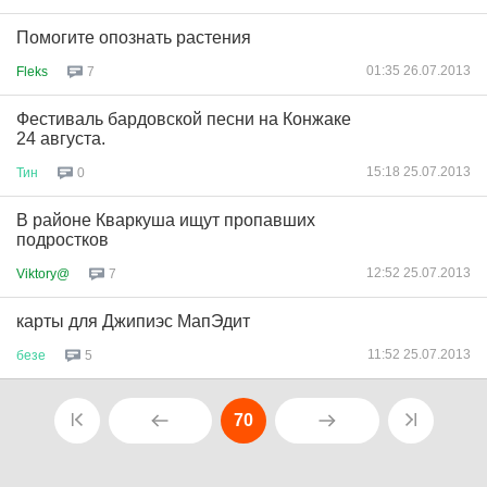
Помогите опознать растения
01:35 26.07.2013
Fleks
7
Фестиваль бардовской песни на Конжаке
24 августа.
15:18 25.07.2013
Тин
0
В районе Кваркуша ищут пропавших
подростков
12:52 25.07.2013
Viktory@
7
карты для Джипиэс МапЭдит
11:52 25.07.2013
безе
5
70