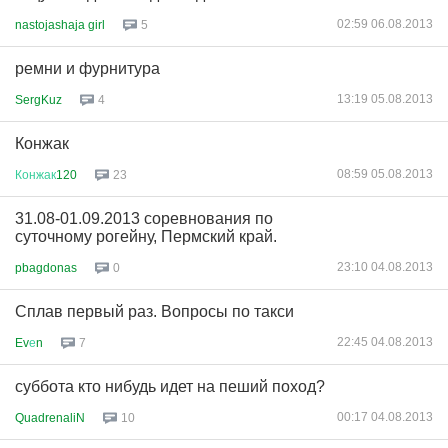
02:59 06.08.2013
nastojashaja girl
5
ремни и фурнитура
13:19 05.08.2013
SergKuz
4
Конжак
08:59 05.08.2013
Конжак
120
23
31.08-01.09.2013 соревнования по
суточному рогейну, Пермский край.
23:10 04.08.2013
pbagdonas
0
Сплав первый раз. Вопросы по такси
22:45 04.08.2013
Ev
е
n
7
суббота кто нибудь идет на пеший поход?
00:17 04.08.2013
QuadrenaliN
10