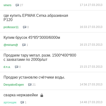
17:14 27.03.2013
viners
27
где купить ЕРМАК Сетка абразивная
Р120
16:33 27.03.2013
professor11
0
Купим брусок 45*85*3000/6000м
16:15 27.03.2013
@miriam@
1
Продаем тару метал. разм. 1500*400*800
с захватами по 2000р/шт
15:15 27.03.2013
d.n.a.
0
Продаю установлю счётчики воды.
14:56 27.03.2013
DesyatovEvgen
21
сварка нержавейки
14:48 27.03.2013
аргонщик
1