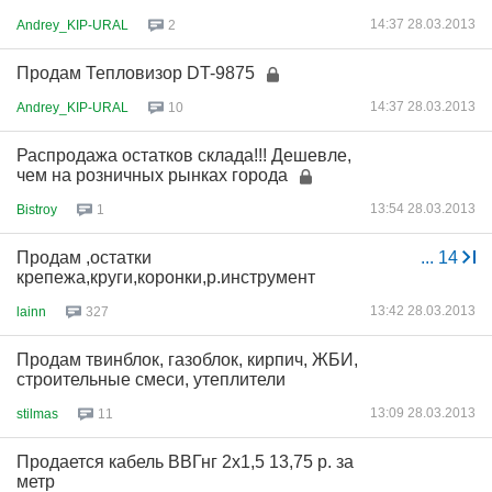
14:37 28.03.2013
Andrey_KIP-URAL
2
Продам Тепловизор DT-9875
14:37 28.03.2013
Andrey_KIP-URAL
10
Распродажа остатков склада!!! Дешевле,
чем на розничных рынках города
13:54 28.03.2013
Bistroy
1
Продам ,остатки
...
14
крепежа,круги,коронки,р.инструмент
13:42 28.03.2013
lainn
327
Продам твинблок, газоблок, кирпич, ЖБИ,
строительные смеси, утеплители
13:09 28.03.2013
stilmas
11
Продается кабель ВВГнг 2х1,5 13,75 р. за
метр