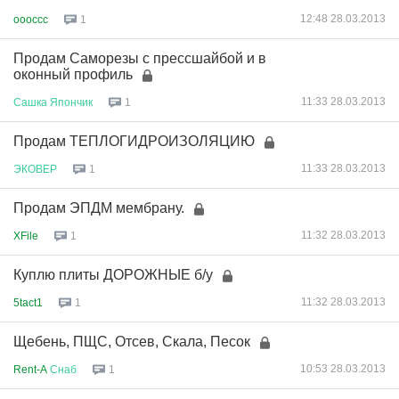
12:48 28.03.2013
oooccc
1
Продам Саморезы с прессшайбой и в
оконный профиль
11:33 28.03.2013
Сашка
Япончик
1
Продам ТЕПЛОГИДРОИЗОЛЯЦИЮ
11:33 28.03.2013
ЭКОВЕР
1
Продам ЭПДМ мембрану.
11:32 28.03.2013
XFile
1
Куплю плиты ДОРОЖНЫЕ б/у
11:32 28.03.2013
5tact1
1
Щебень, ПЩС, Отсев, Скала, Песок
10:53 28.03.2013
Rent-A
Снаб
1