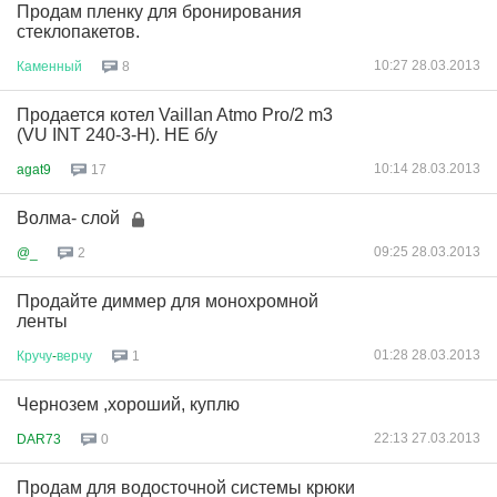
Продам пленку для бронирования
стеклопакетов.
10:27 28.03.2013
Каменный
8
Продается котел Vaillan Atmo Pro/2 m3
(VU INT 240-3-H). НЕ б/у
10:14 28.03.2013
agat9
17
Волма- слой
09:25 28.03.2013
@_
2
Продайте диммер для монохромной
ленты
01:28 28.03.2013
Кручу
-
верчу
1
Чернозем ,хороший, куплю
22:13 27.03.2013
DAR73
0
Продам для водосточной системы крюки