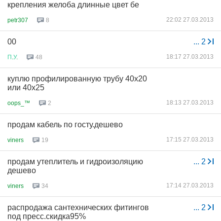
крепления желоба длинные цвет бе
22:02 27.03.2013
petr307
8
00
...
2
18:17 27.03.2013
П
.
У
.
48
куплю профилированную трубу 40х20
или 40х25
18:13 27.03.2013
oops_™
2
продам кабель по госту.дешево
17:15 27.03.2013
viners
19
продам утеплитель и гидроизоляцию
...
2
дешево
17:14 27.03.2013
viners
34
распродажа сантехнических фитингов
...
2
под пресс.скидка95%