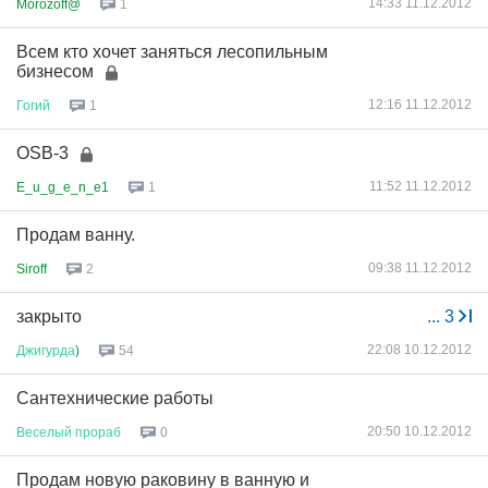
14:33 11.12.2012
Morozoff@
1
Всем кто хочет заняться лесопильным
бизнесом
12:16 11.12.2012
Гогий
1
OSB-3
11:52 11.12.2012
E_u_g_e_n_e1
1
Продам ванну.
09:38 11.12.2012
Siroff
2
закрыто
...
3
22:08 10.12.2012
Джигурда
)
54
Сантехнические работы
20:50 10.12.2012
Веселый
прораб
0
Продам новую раковину в ванную и