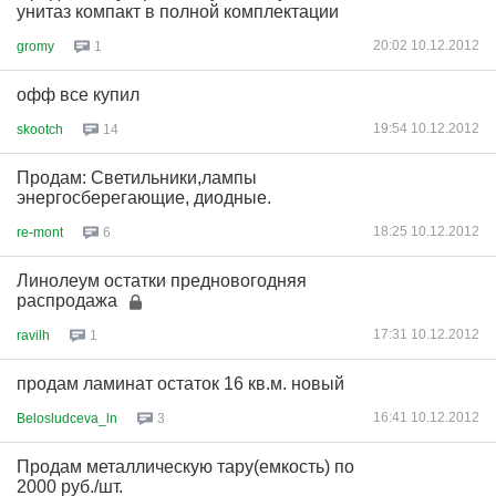
унитаз компакт в полной комплектации
20:02 10.12.2012
gromy
1
офф все купил
19:54 10.12.2012
skootch
14
Продам: Светильники,лампы
энергосберегающие, диодные.
18:25 10.12.2012
re-mont
6
Линолеум остатки предновогодняя
распродажа
17:31 10.12.2012
ravilh
1
продам ламинат остаток 16 кв.м. новый
16:41 10.12.2012
Belosludceva_ln
3
Продам металлическую тару(емкость) по
2000 руб./шт.