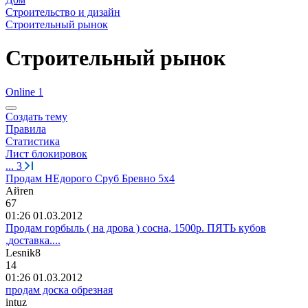
Строительство и дизайн
Строительный рынок
Строительный рынок
Online 1
Создать тему
Правила
Статистика
Лист блокировок
...
3
Продам НЕдорого Сруб Бревно 5х4
Ай
ren
67
01:26 01.03.2012
Продам горбыль ( на дрова ) сосна, 1500р. ПЯТЬ кубов
,доставка....
Lesnik8
14
01:26 01.03.2012
продам доска обрезная
intuz