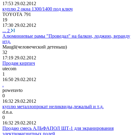
17:53 29.02.2012
куплю 2 окна 1300/1400 под ключ
TOYOTA 791
19
17:30 29.02.2012
...
2
Алюминиевые рамы "Проведал" на балкон, лоджию, веранду
итд.
Maugli(
человеческий
детеныш
)
32
17:19 29.02.2012
Продам кирпич
utecom
1
16:50 29.02.2012
.
poweravto
0
16:32 29.02.2012
куплю металлопрокат неликвиды,лежалый и т.д.
d.n.a.
0
16:32 29.02.2012
Продаю смесь АЛЬФАПОЛ ШТ-1 для экранирования
электромагнитных полей