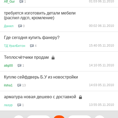
01:03 06.11.2010
Aff_Gur
1
требуется изготовить детали мебели
(распил лдсп, кромление)
00:02 06.11.2010
Данил
0
Где сегодня купить фанеру?
15:40 05.11.2010
ТД
УралБетон
4
Теплосчётчики продам
14:10 05.11.2010
atig00
1
Куплю сейфдверь Б.У из новостройки
14:03 05.11.2010
ilsha1
13
арматура новая дешево с доставкой
13:55 05.11.2010
лазур
1