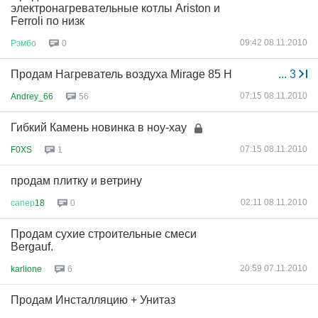
электронагревательные котлы Ariston и
Ferroli по низк
09:42 08.11.2010
Рэмбо
0
Продам Нагреватель воздуха Mirage 85 Н
...
3
07:15 08.11.2010
Andrey_66
56
Гибкий Камень новинка в ноу-хау
07:15 08.11.2010
F0XS
1
продам плитку и ветрину
02:11 08.11.2010
сапер
18
0
Продам сухие строительные смеси
Bergauf.
20:59 07.11.2010
karlione
6
Продам Инсталляцию + Унитаз