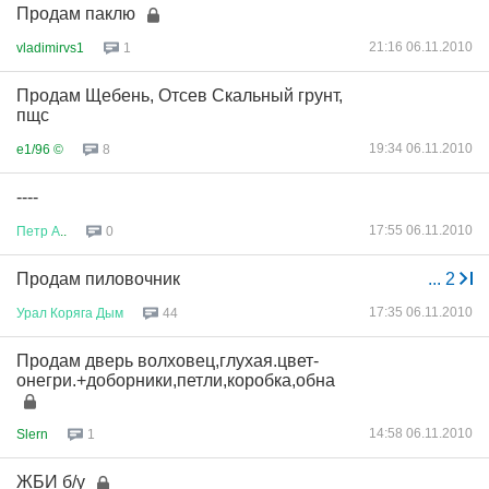
Продам паклю
21:16 06.11.2010
vladimirvs1
1
Продам Щебень, Отсев Скальный грунт,
пщс
19:34 06.11.2010
e1/96 ©
8
----
17:55 06.11.2010
Петр
А
..
0
Продам пиловочник
...
2
17:35 06.11.2010
Урал
Коряга
Дым
44
Продам дверь волховец,глухая.цвет-
онегри.+доборники,петли,коробка,обна
14:58 06.11.2010
Slern
1
ЖБИ б/у