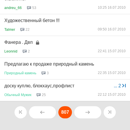
10:25 16.07.2010
andreu_66
53
Художественный бетон !!!
09:50 16.07.2010
Talmer
22
Фанера . Двп
22:41 15.07.2010
Leonnid
2
Предлагаю к продаже природный камень
22:35 15.07.2010
Природный
камень
3
доску куплю, блокхаус,профлист
...
2
22:12 15.07.2010
Обычный
Мужик
25
807