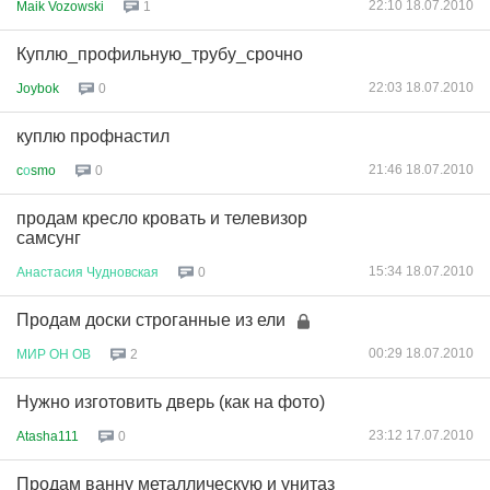
22:10 18.07.2010
Maik Vozowski
1
Куплю_профильную_трубу_срочно
22:03 18.07.2010
Joybok
0
куплю профнастил
21:46 18.07.2010
c
о
smo
0
продам кресло кровать и телевизор
самсунг
15:34 18.07.2010
Анастасия
Чудновская
0
Продам доски строганные из ели
00:29 18.07.2010
МИР
ОН
ОВ
2
Нужно изготовить дверь (как на фото)
23:12 17.07.2010
Atasha111
0
Продам ванну металлическую и унитаз