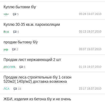
Куплю бытовки б\у
05:28 19.07.2010
>A<
5
Куплю 30-35 кв.м. пароизоляции
05:13 19.07.2010
R
о
n
4
продам бытовку б/у
05:07 19.07.2010
yvp
2
Продам лист нержавеющий 2 шт
01:15 19.07.2010
///
ВОЛК
\\\
6
Продам леса строительные б\у 1 сезон
520м2( 140р\м2) доставка возможна
23:17 18.07.2010
ЛСА
18
ЖБИ, изделия из бетона б\у и не очень