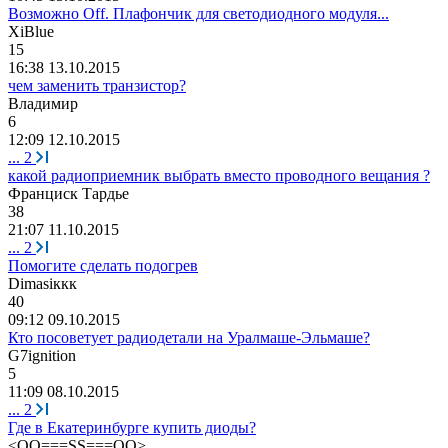
Возможно Off. Плафончик для светодиодного модуля...
XiBlue
15
16:38 13.10.2015
чем заменить транзистор?
Владимир
6
12:09 12.10.2015
...
2
какой радиоприемник выбрать вместо проводного вещания ?
Франциск
Тардье
38
21:07 11.10.2015
...
2
Помогите сделать подогрев
Dimasi
ккк
40
09:12 09.10.2015
Кто посоветует радиодетали на Уралмаше-Эльмаше?
G7ignition
5
11:09 08.10.2015
...
2
Где в Екатеринбурге купить диоды?
<OO===SS===OO>