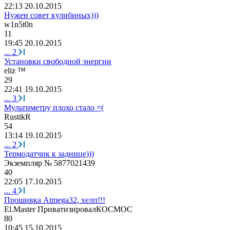
22:13 20.10.2015
Нужен совет кулибиных)))
w1n5t0n
11
19:45 20.10.2015
...
2
Установки свободной энергии
eliz ™
29
22:41 19.10.2015
...
3
Мультиметру плохо стало =(
RustikR
54
13:14 19.10.2015
...
2
Термодатчик к заднице)))
Экземпляр
№ 5877021439
40
22:05 17.10.2015
...
4
Прошивка Atmega32, хелп!!!
El.Master
ПриватизировалКОСМОС
80
10:45 15.10.2015