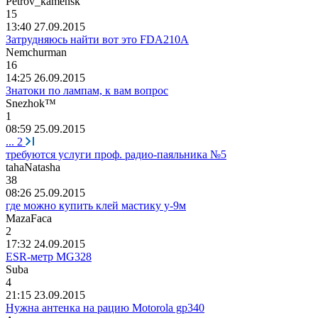
Petrov_kamensk
15
13:40 27.09.2015
Затрудняюсь найти вот это FDA210А
Nemchurman
16
14:25 26.09.2015
Знатоки по лампам, к вам вопрос
Snezhok™
1
08:59 25.09.2015
...
2
требуются услуги проф. радио-паяльника №5
tahaNatasha
38
08:26 25.09.2015
где можно купить клей мастику у-9м
MazaFaca
2
17:32 24.09.2015
ESR-метр MG328
Suba
4
21:15 23.09.2015
Нужна антенка на рацию Motorola gp340