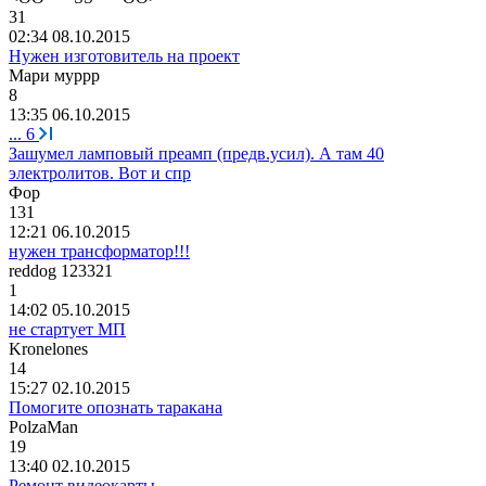
31
02:34 08.10.2015
Нужен изготовитель на проект
Мари
муррр
8
13:35 06.10.2015
...
6
Зашумел ламповый преамп (предв.усил). А там 40
электролитов. Вот и спр
Фор
131
12:21 06.10.2015
нужен трансформатор!!!
reddog 123321
1
14:02 05.10.2015
не стартует МП
Kronelones
14
15:27 02.10.2015
Помогите опознать таракана
PolzaMan
19
13:40 02.10.2015
Ремонт видеокарты.