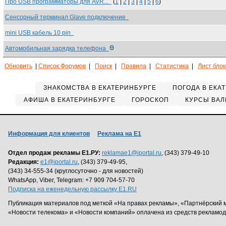
Про USB программаторы для AVR...
(
1
|
2
|
3
|
4
|
5
|
6
)
Сенсорный терминал Glave подключение
mini USB кабель 10 pin
Автомобильная зарядка телефона
Обновить
|
Список Форумов
|
Поиск
|
Правила
|
Статистика
|
Лист бло
ЗНАКОМСТВА В ЕКАТЕРИНБУРГЕ
ПОГОДА В ЕКА
АФИША В ЕКАТЕРИНБУРГЕ
ГОРОСКОП
КУРСЫ ВАЛ
Информация для клиентов
Реклама на Е1
Отдел продаж рекламы Е1.РУ:
reklamae1@iportal.ru
, (343) 379-49-10
Редакция:
e1@iportal.ru
, (343) 379-49-95,
(343) 34-555-34 (круглосуточно - для новостей)
WhatsApp, Viber, Telegram: +7 909 704-57-70
Подписка на еженедельную рассылку E1.RU
Публикация материалов под меткой «На правах рекламы», «Партнёрский 
«Новости телекома» и «Новости компаний» оплачена из средств рекламо