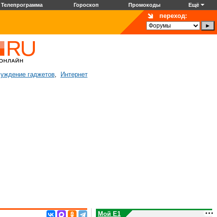
Телепрограмма
Гороскоп
Промокоды
Ещё
переход:
уждение гаджетов
Интернет
,
Мой E1