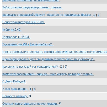
Зарядное устройство для аккумуляторов
Забыл основы радиоередатчиков.... печаль
Загвоздка с прошивкой Attiny24 - пишутся не правильные фьюзы
(
1
|
2
)
Поиск транзисторов SSF 7509
Кубик из ДНС
Термореле ПТР103
Где купить лак МЛ в Екатеринбурге?
Нужна помощь элетроника по снятию ограничителя скорости с элетромот
Идентифицировать деталь (драйвер коллекторного микромотора)
Как снизить пусковой ток холодильника?
(
1
|
2
)
пАмагите! восстановить ipppv-cp... сжёг микруху на входе питания
С Днем Победы!
7 мая День радио
(
1
|
2
)
Помогите чайнику
Очень нужен специалист по геолокации.