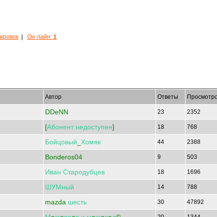
кировок
|
Он-лайн:
1
Автор
Ответы
Просмотр
DDeNN
23
2352
[
Абонент
недоступен
]
18
768
Бойцовый
_
Хомяк
44
2388
Bonderos04
9
503
Иван
Стародубцев
18
1696
ШУМный
14
788
mazda
шесть
30
47892