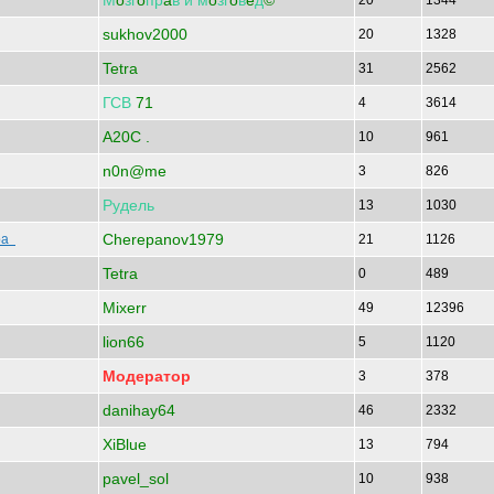
М
o
зг
o
пр
a
в
и
м
o
зг
o
в
e
д
©
20
1344
sukhov2000
20
1328
Tetra
31
2562
ГСВ
71
4
3614
A20C .
10
961
n0n@me
3
826
Рудель
13
1030
Cherepanov1979
ора
21
1126
Tetra
0
489
Mixerr
49
12396
lion66
5
1120
Модератор
3
378
danihay64
46
2332
XiBlue
13
794
pavel_sol
10
938