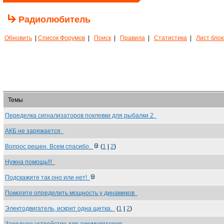
Радиолюбитель
Обновить
|
Список Форумов
|
Поиск
|
Правила
|
Статистика
|
Лист бло
Темы
Переделка сигнализаторов поклевки для рыбалки 2
АКБ не заряжается
Вопрос решен. Всем спасибо.
(
1
|
2
)
Нужна помощь!!!
Подскажите так оно или нет!
Помогите определить мощность у динамиков
Электодвигатель, искрит одна щетка.
(
1
|
2
)