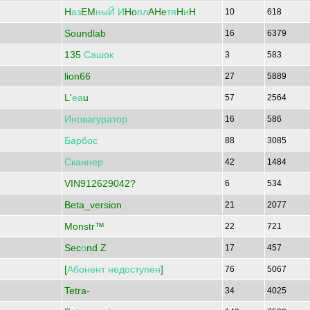
H
аз
EM
ныЙ
И
Ho
пл
AHe
тя
H
и
H
10
618
Soundlab
16
6379
135
Сашок
3
583
lion66
27
5889
L'
еа
u
57
2564
Иновагуратор
16
586
Барбос
88
3085
Сканнер
42
1484
VIN912629042?
6
534
Beta_version
21
2077
Monstr™
22
721
Sec
о
nd Z
17
457
[
Абонент
недоступен
]
76
5067
Tetra-
34
4025