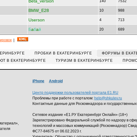
Beta_version
140
7532
BMW_E28
10
988
Userson
4
713
Б
a
б
a
й
20
689
кировок
|
ТЕРИНБУРГЕ
ПРОБКИ В ЕКАТЕРИНБУРГЕ
ФОРУМЫ В ЕКАТ
ЮТ В ЕКАТЕРИНБУРГЕ
ТУРИЗМ В ЕКАТЕРИНБУРГЕ
ПРОМО
iPhone
Android
Центр поддержки пользователей портала E1.RU
Проблемы при работе с порталом:
help@shkulev.ru
Контактные данные для Роскомнадзора и государственных
Сетевое издание «Е1.РУ Екатеринбург Онлайн» (18+)
Зарегистрировано Федеральной службой по надзору в сф
материал»,
технологий и массовых коммуникаций (Роскомнадзор) Свид
дателя
ФС77-84675 от 06.02.2023 г.
Учредитель: Общество с ограниченной ответственность