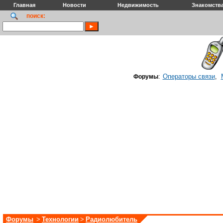
Главная
Новости
Недвижимость
Знакомств
поиск:
Операторы связи
Форумы
:
,
Форумы
>
Технологии
>
Радиолюбитель