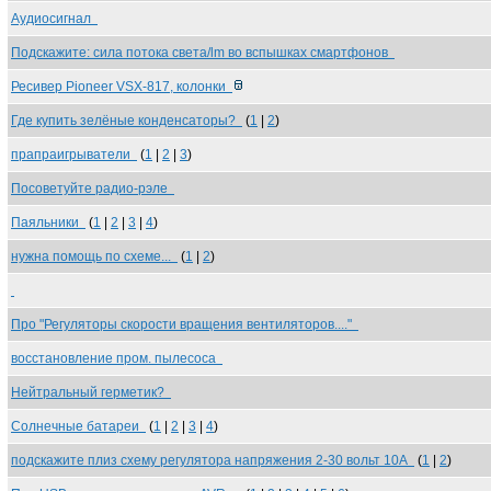
Аудиосигнал
Подскажите: сила потока света/lm во вспышках смартфонов
Ресивер Pioneer VSX-817, колонки
Где купить зелёные конденсаторы?
(
1
|
2
)
прапраигрыватели
(
1
|
2
|
3
)
Посоветуйте радио-рэле
Паяльники
(
1
|
2
|
3
|
4
)
нужна помощь по схеме...
(
1
|
2
)
Про "Регуляторы скорости вращения вентиляторов...."
восстановление пром. пылесоса
Нейтральный герметик?
Солнечные батареи
(
1
|
2
|
3
|
4
)
подскажите плиз схему регулятора напряжения 2-30 вольт 10А
(
1
|
2
)