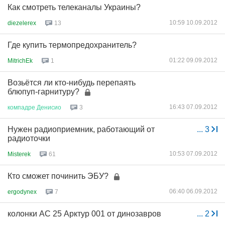
Как смотреть телеканалы Украины?
10:59 10.09.2012
diezelerex
13
Где купить термопредохранитель?
01:22 09.09.2012
MitrichEk
1
Возьётся ли кто-нибудь перепаять
блюпуп-гарнитуру?
16:43 07.09.2012
компадре
Денисио
3
Нужен радиоприемник, работающий от
...
3
радиоточки
10:53 07.09.2012
Misterek
61
Кто сможет починить ЭБУ?
06:40 06.09.2012
ergodynex
7
колонки АС 25 Арктур 001 от динозавров
...
2