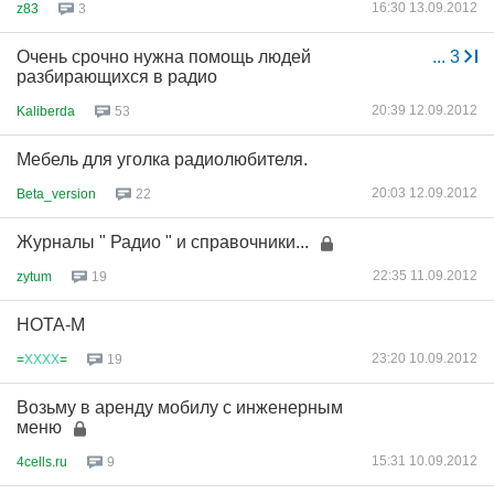
16:30 13.09.2012
z83
3
Очень срочно нужна помощь людей
...
3
разбирающихся в радио
20:39 12.09.2012
Kaliberda
53
Мебель для уголка радиолюбителя.
20:03 12.09.2012
Beta_version
22
Журналы " Радио " и справочники...
22:35 11.09.2012
zytum
19
НОТА-М
23:20 10.09.2012
=
ХХХХ
=
19
Возьму в аренду мобилу с инженерным
меню
15:31 10.09.2012
4cells.ru
9