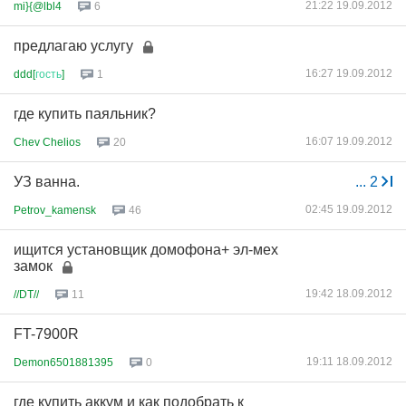
21:22 19.09.2012
mi}{@lbl4
6
предлагаю услугу
16:27 19.09.2012
ddd[
гость
]
1
где купить паяльник?
16:07 19.09.2012
Chev Chelios
20
УЗ ванна.
...
2
02:45 19.09.2012
Petrov_kamensk
46
ищится установщик домофона+ эл-мех
замок
19:42 18.09.2012
//DT//
11
FT-7900R
19:11 18.09.2012
Demon6501881395
0
где купить аккум и как подобрать к