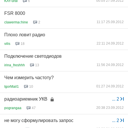
00:05 27.09.2012
KAY-ural
6
FSR 8000
11:17 25.09.2012
clawerma
с
hine
2
Плохо ловит радио
22:11 24.09.2012
vilis
18
Подключение светодиодов
11:56 24.09.2012
irina_freshhh
13
Чем измерить частоту?
01:27 24.09.2012
IgorMail1
10
радиоариемник УКВ
...
2
20:38 23.09.2012
pograngaa
47
не могу сформулировать запрос
...
2