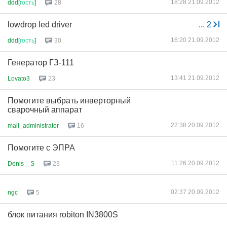
18:28 21.09.2012
ddd[
гость
]
28
lowdrop led driver
...
2
16:20 21.09.2012
ddd[
гость
]
30
Генератор ГЗ-111
13:41 21.09.2012
Lovato3
23
Помогите выбрать инверторный
сварочный аппарат
22:38 20.09.2012
mail_administrator
16
Помогите с ЭПРА
11:26 20.09.2012
Denis _ S
23
02:37 20.09.2012
ngc
5
блок питания robiton IN3800S