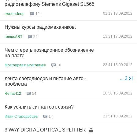
радиотелефону Siemens Gigaset SL565
01:19 18.09.2012
sweet sleep
12
Нужны курсы радиомехаников.
13:31 17.09.2012
romusART
22
Чем стереть позиционное обозначение
на плате
23:41 15.09.2012
М
o
зг
o
пр
a
в
и
м
o
зг
o
в
e
д
©
16
лента светодиодов и питание авто -
...
3
проблема
10:50 15.09.2012
Renat-f12
54
Как усилить сигнал сот. связи?
21:51 13.09.2012
Иван
Стародубцев
14
3 WAY DIGITAL OPTICAL SPLITTER