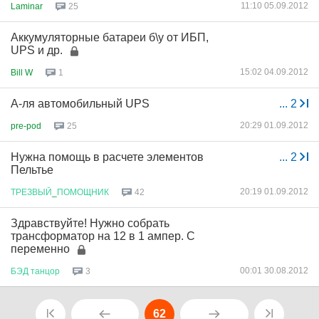
11:10 05.09.2012
Laminar
25
Аккумуляторные батареи б\у от ИБП,
UPS и др.
15:02 04.09.2012
Bill W
1
А-ля автомобильный UPS
...
2
20:29 01.09.2012
pre-pod
25
Нужна помощь в расчете элементов
...
2
Пельтье
20:19 01.09.2012
ТРЕЗВЫЙ
_
ПОМОЩНИК
42
Здравствуйте! Нужно собрать
трансформатор на 12 в 1 ампер. С
переменно
00:01 30.08.2012
БЭД
танцор
3
62