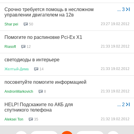
Срочно требуется помощь в несложном
...
3
управлении двигателем на 12в
23:27 19.02.2012
Shar pei
50
Помогите по распиновке Pci-Ex X1
21:33 19.02.2012
Riasoft
12
светодиоды в интерьере
21:33 19.02.2012
Желтый
-
Дима
14
посоветуйте помогите информацией
21:33 19.02.2012
AndronMarkovich
8
HELP! Подскажите по АКБ для
...
2
спутникого телефона
21:32 19.02.2012
Aleksei Ton
35