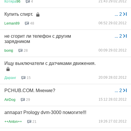
21:43 29.02.2012
Котяра
96
4
Купить спирт.
...
2
06:52 29.02.2012
Leman89
48
не сгорит ли телефон с другим
...
2
зарядником
00:09 29.02.2012
bomjj
28
Ищу выключатели с датчиками движения.
20:09 28.02.2012
Даранг
15
PCHUB.COM. Мнение?
...
2
15:12 28.02.2012
AirDog
29
аппарат Prology dvm-3000 помогите!!!
19:26 27.02.2012
++Anton++
21