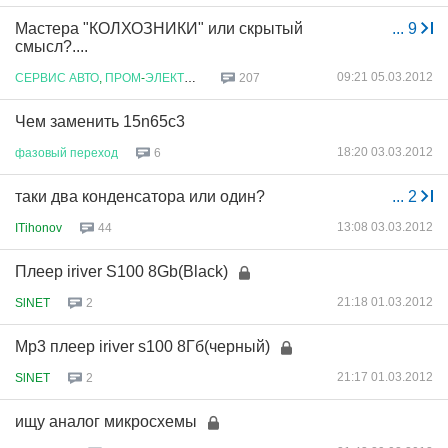
Мастера "КОЛХОЗНИКИ" или скрытый
...
9
смысл?....
09:21 05.03.2012
СЕРВИС
АВТО
,
ПРОМ
-
ЭЛЕКТРОНИКИ
207
Чем заменить 15n65c3
18:20 03.03.2012
фазовый
переход
6
таки два конденсатора или один?
...
2
13:08 03.03.2012
ITihonov
44
Плеер iriver S100 8Gb(Black)
21:18 01.03.2012
SlNET
2
Mp3 плеер iriver s100 8Гб(черный)
21:17 01.03.2012
SlNET
2
ищу аналог микросхемы