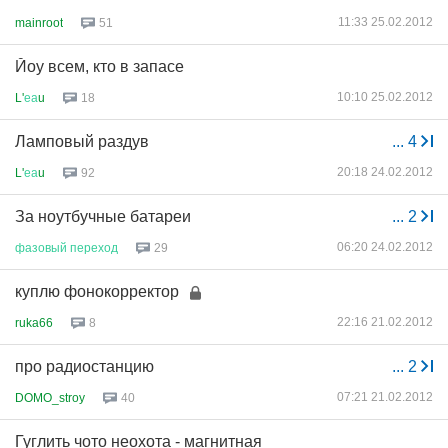
11:33 25.02.2012
mainroot
51
Йоу всем, кто в запасе
10:10 25.02.2012
L'
еа
u
18
Ламповый раздув
...
4
20:18 24.02.2012
L'
еа
u
92
За ноутбучные батареи
...
2
06:20 24.02.2012
фазовый
переход
29
куплю фонокорректор
22:16 21.02.2012
ruka66
8
про радиостанцию
...
2
07:21 21.02.2012
DOMO_stroy
40
Гуглить чото неохота - магнитная