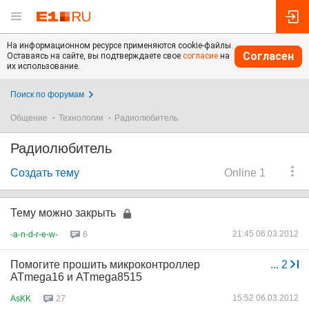
На информационном ресурсе применяются cookie-файлы.
Согласен
Оставаясь на сайте, вы подтверждаете свое
согласие
на
их использование.
Поиск по форумам
Общение
Технологии
Радиолюбитель
Радиолюбитель
Создать тему
Online 1
Тему можно закрыть
21:45 06.03.2012
-a-n-d-r-e-w-
6
Помогите прошить микроконтроллер
...
2
ATmega16 и ATmega8515
15:52 06.03.2012
AsKK
27