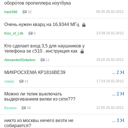
оборотов пропеллера ноутбука
00:35 26.02.2012
hard386
32
Очень нужен кварц на 16,9344 МГц
23:39 25.02.2012
Kiss_of_Life
6
Кто сделает вход 3,5 для наушников у
телефона se c510 . инструкция как
19:20 25.02.2012
Alexander00starkov
11
МИКРОСХЕМА КР1816ВЕ39
...
2
17:14 25.02.2012
симер
41
Можно ли телик выключать
...
2
выдергиванием вилки из сети???
12:55 25.02.2012
Валера
46
никто из москвы ничего везти не
...
3
собирается?