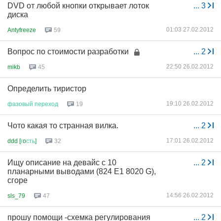
DVD от любой кнопки открывает лоток
...
3
диска
01:03 27.02.2012
Antyfreeze
59
Вопрос по стоимости разработки
...
2
22:50 26.02.2012
mikb
45
Определить тиристор
19:10 26.02.2012
фазовый
переход
19
Чото какая то странная вилка.
...
2
17:01 26.02.2012
ddd [
г
o
сть
]
32
Ищу описание на девайс с 10
...
2
планарными выводами (824 E1 8020 G),
сгоре
14:56 26.02.2012
sls_79
47
прошу помощи -схемка регулирования
...
2