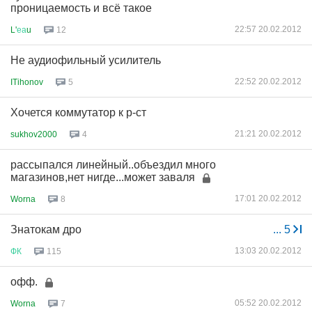
проницаемость и всё такое
22:57 20.02.2012
L'
еа
u
12
Не аудиофильный усилитель
22:52 20.02.2012
ITihonov
5
Хочется коммутатор к р-ст
21:21 20.02.2012
sukhov2000
4
рассыпался линейный..объездил много
магазинов,нет нигде...может заваля
17:01 20.02.2012
Worna
8
Знатокам дро
...
5
13:03 20.02.2012
ФК
115
офф.
05:52 20.02.2012
Worna
7