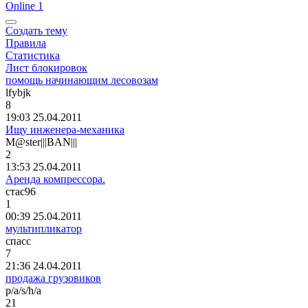
Online 1
Создать тему
Правила
Статистика
Лист блокировок
помощь начинающим лесовозам
lfybjk
8
19:03 25.04.2011
Ищу инженера-механика
M@ster|||BAN|||
2
13:53 25.04.2011
Аренда компрессора.
стас
96
1
00:39 25.04.2011
мультипликатор
спасс
7
21:36 24.04.2011
продажа грузовиков
p/a/s/h/a
21