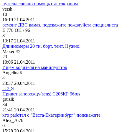
нужена срочно помощь с автокраном
versh
10
16:19 21.04.2011
ремонт ДВС камаз, подскажите пожалуйста специалиста
Е
778
ОН
/ 96
8
13:17 21.04.2011
Длинномеры 20 тн. борт, тент. Нужно.
Макес
©
23
10:06 21.04.2011
Ищем водителя на манипулятор
AngelinaK
4
23:37 20.04.2011
...
2
Привет запорожцу(sens) С206КР 96rus
gruzik
34
21:41 20.04.2011
кто работал с "Веста-Екатеринбург" подскажите
Alex_7676
0
15:28 20.04.2011