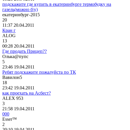
подскажите где купить в екатеринбурге термобудку на
газель(можно б\у)
екатеринбург
-2015
20
11:37 20.04.2011
Кран г
ALOG
13
00:28 20.04.2011
Где продать Прицеп??
Олька
@
пупс
5
23:46 19.04.2011
Ребят подскажите пожалуйста по ТК
Вавилон
5
18
23:42 19.04.2011
как проехать на Асбест?
ALEX 953
3
21:58 19.04.2011
000
Ess
е
r™
2
20:10 19.04.2011