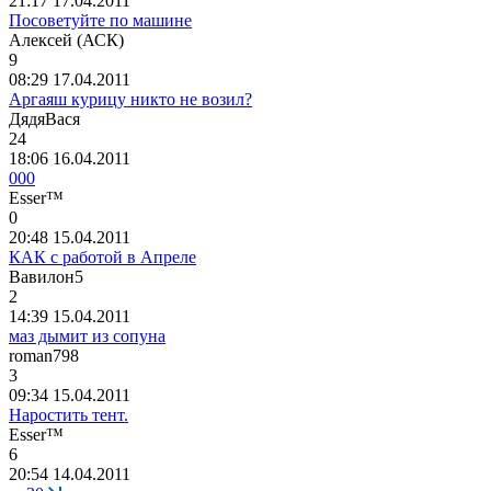
21:17 17.04.2011
Посоветуйте по машине
Алексей
(
АСК
)
9
08:29 17.04.2011
Аргаяш курицу никто не возил?
ДядяВася
24
18:06 16.04.2011
000
Ess
е
r™
0
20:48 15.04.2011
КАК с работой в Апреле
Вавилон
5
2
14:39 15.04.2011
маз дымит из сопуна
roman798
3
09:34 15.04.2011
Наростить тент.
Ess
е
r™
6
20:54 14.04.2011