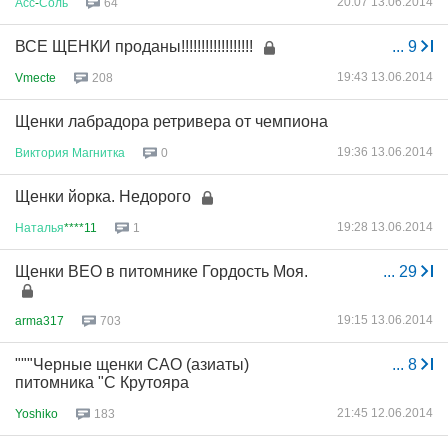
20:07 13.06.2014
Асс
-
Соль
64
ВСЕ ЩЕНКИ проданы!!!!!!!!!!!!!!!!!!
...
9
19:43 13.06.2014
Vmecte
208
Щенки лабрадора ретривера от чемпиона
19:36 13.06.2014
Виктория
Магнитка
0
Щенки йорка. Недорого
19:28 13.06.2014
Наталья
****11
1
Щенки ВЕО в питомнике Гордость Моя.
...
29
19:15 13.06.2014
arma317
703
"""Черные щенки САО (азиаты)
...
8
питомника "С Крутояра
21:45 12.06.2014
Yoshiko
183