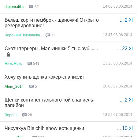
14:03 08.06.2014
diplomatiks
32
Вельш корги пемброк - щеночки! Открыто
...
2
резервирование!
13:47 08.06.2014
Вероника
Тукмачёва
33
Скотч-терьеры. Мальчишки 5 тыс.руб.......
...
22
13:23 08.06.2014
Никс
Нокс
541
Хочу купить щенка кокер-спаниэля
20:08 07.06.2014
Atom_2014
5
Щенки континентального той спаниель-
...
2
папийон
18:52 07.06.2014
Воранг
28
Чихуахуа Bis chih show есть щенки
...
10