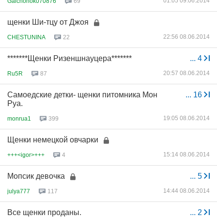
01:05 09.06.2014
Galchonok070876
69
щенки Ши-тцу от Джоя
22:56 08.06.2014
CHESTUNINA
22
*******Щенки Ризеншнауцера*******
...
4
20:57 08.06.2014
Ru5R
87
Самоедские детки- щенки питомника Мон
...
16
Руа.
19:05 08.06.2014
monrua1
399
Щенки немецкой овчарки
15:14 08.06.2014
+++<igor>+++
4
Мопсик девочка
...
5
14:44 08.06.2014
julya777
117
Все щенки проданы.
...
2