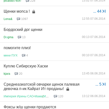
13:02 07.06.2014
picasso74ch-
228
Щенки мопса !
...
44
12:55 07.06.2014
Lena&
1097
Бордоский дог щенки
00:13 07.06.2014
D
о
gma
13
помогите плиз!
00:10 07.06.2014
мини
ПУХ
4
Куплю Сибирскую Хаски
13:45 06.06.2014
kjara
20
Среднеазиатской овчарки щенок палевая
...
5
девочка п-ик Кайрат Ит проданы!
13:12 06.06.2014
Империя
Ирины
САО
-
Мама
(
Мамасао
...
120
Фоксы ж/ш щенки продаются