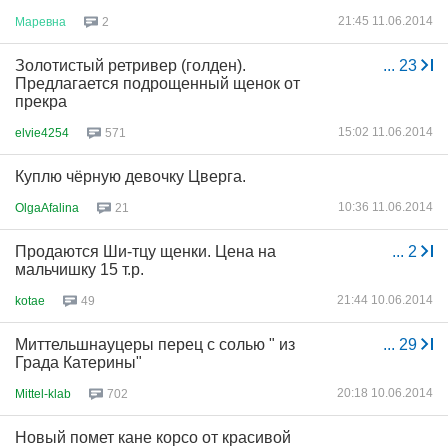
21:45 11.06.2014
Маревна
2
Золотистый ретривер (голден).
...
23
Предлагается подрощенный щенок от
прекра
15:02 11.06.2014
elvie4254
571
Куплю чёрную девочку Цверга.
10:36 11.06.2014
OlgaAfalina
21
Продаются Ши-тцу щенки. Цена на
...
2
мальчишку 15 т.р.
21:44 10.06.2014
kotae
49
Миттельшнауцеры перец с солью " из
...
29
Града Катерины"
20:18 10.06.2014
Mittel-klab
702
Новый помет кане корсо от красивой