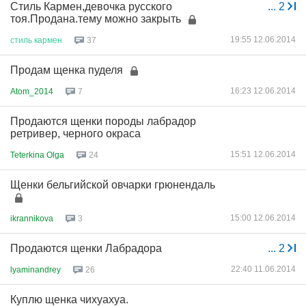
Стиль Кармен,девочка русского
...
2
тоя.Продана.тему можно закрыть
19:55 12.06.2014
стиль
кармен
37
Продам щенка пуделя
16:23 12.06.2014
Atom_2014
7
Продаются щенки породы лабрадор
ретривер, черного окраса
15:51 12.06.2014
Teterkina Olga
24
Щенки бельгийской овчарки грюнендаль
15:00 12.06.2014
ikrannikova
3
Продаются щенки Лабрадора
...
2
22:40 11.06.2014
lyaminandrey
26
Куплю щенка чихуахуа.