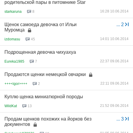
родительской пары в питомнике Star
16:28 10.06.2014
starkaruna
8
Щенок самоеда девочка от Ильи
...
2
Муромца
14:01 10.06.2014
izdomasu
45
Подрощенная девочка чихуахуа
22:37 09.06.2014
Eureka1985
7
Продаются щенки немецкой овчарки
22:11 09.06.2014
+++<igor>+++
2
Куплю щенка миниатюрной породы
21:52 09.06.2014
WildKat
13
Продам щенков похожих на йорков без
...
3
документов