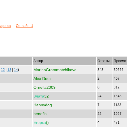
кировок
|
Он-лайн:
1
Автор
Ответы
Просмо
MarinaGrammatchikova
|
12
|
13
|
14
)
343
30566
Alex Dooz
2
407
Ornella2009
0
312
Злата
32
24
1546
Hannydog
7
1133
benefis
22
1957
Егорка
()
4
471