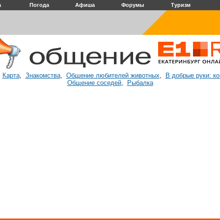
а
Погода
Афиша
Форумы
Туризм
Карта
Знакомства
Общение любителей животных
В добрые руки: к
:
,
,
,
Общение соседей
Рыбалка
,