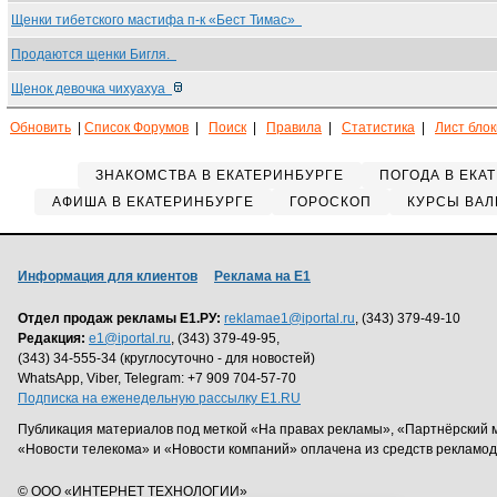
Щенки тибетского мастифа п-к «Бест Тимас»
Продаются щенки Бигля.
Щенок девочка чихуахуа
Обновить
|
Список Форумов
|
Поиск
|
Правила
|
Статистика
|
Лист бло
ЗНАКОМСТВА В ЕКАТЕРИНБУРГЕ
ПОГОДА В ЕКА
АФИША В ЕКАТЕРИНБУРГЕ
ГОРОСКОП
КУРСЫ ВАЛ
Информация для клиентов
Реклама на Е1
Отдел продаж рекламы Е1.РУ:
reklamae1@iportal.ru
, (343) 379-49-10
Редакция:
e1@iportal.ru
, (343) 379-49-95,
(343) 34-555-34 (круглосуточно - для новостей)
WhatsApp, Viber, Telegram: +7 909 704-57-70
Подписка на еженедельную рассылку E1.RU
Публикация материалов под меткой «На правах рекламы», «Партнёрский 
«Новости телекома» и «Новости компаний» оплачена из средств рекламо
© ООО «ИНТЕРНЕТ ТЕХНОЛОГИИ»