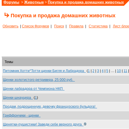
Форумы
>
Животные
>
Покупка и продажа домашних животных
Покупка и продажа домашних животных
Обновить
|
Список Форумов
|
Поиск
|
Правила
|
Статистика
|
Лист бло
Темы
Питомник Хотти*Тотти щенки Бигля и Лабрадора
(
1
|
2
|
3
|
4
|
5
| .... |
10
|
11
Щенки золотистого ретривера, 25 000 руб.
Щенки лабрадора от Чемпиона НКП
Щенки шнауцера
(
1
)
Продам, подрощенную, девочку французского бульдога!
Гриффончики - щенки
Щенятки-пушистики! Заведи себе верного друга