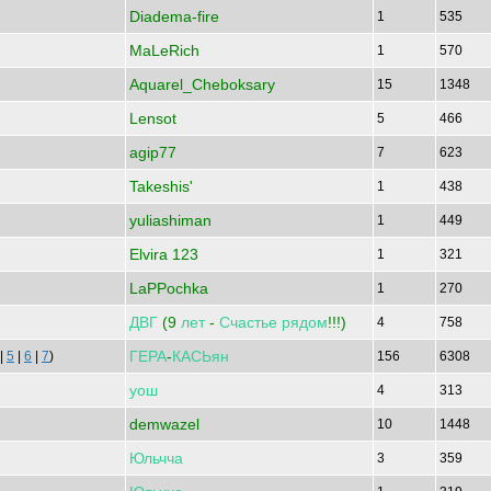
Diadema-fire
1
535
MaLeRich
1
570
Aquarel_Cheboksary
15
1348
Lensot
5
466
agip77
7
623
Takeshis'
1
438
yuliashiman
1
449
Elvira 123
1
321
LaPPochka
1
270
ДВГ
(9
лет
-
Счастье
рядом
!!!)
4
758
ГЕРА
-
КАСЬян
|
5
|
6
|
7
)
156
6308
уош
4
313
demwazel
10
1448
Юльчча
3
359