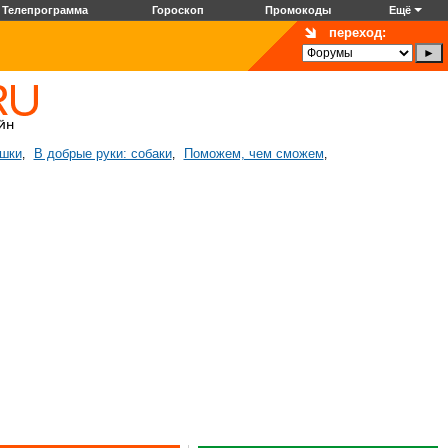
Телепрограмма
Гороскоп
Промокоды
Ещё
переход:
ошки
В добрые руки: собаки
Поможем, чем сможем
,
,
,