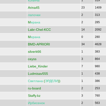
Юльчча
1
319
Arina45
23
1409
лапочки
2
313
M
ерана
2
285
Labr-Chel-KCC
14
2092
M
ерана
0
280
BMD-APRIORI
34
4628
silverk66
1
383
ceyss
3
864
Liebe_Kinder
7
980
Ludmisav555
1
438
Светлана
(
ЭРДЕЛИ
))
1
386
ru-board
2
253
Staffy.kz
3
760
Ирбисенок
2
563