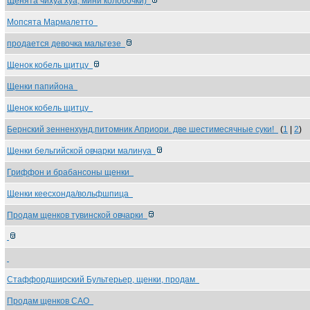
Щенята чихуа хуа, мини колобочки)
Мопсята Мармалетто
продается девочка мальтезе
Щенок кобель щитцу
Щенки папийона
Щенок кобель щитцу
Бернский зенненхунд,питомник Априори. две шестимесячные суки!
(
1
|
2
)
Щенки бельгийской овчарки малинуа
Гриффон и брабансоны щенки
Щенки кеесхонда/вольфшпица
Продам щенков тувинской овчарки
Стаффордширский Бультерьер, щенки, продам
Продам щенков САО