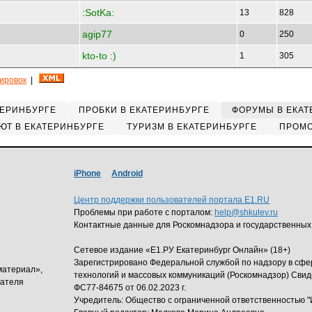
:SotKa:
13
828
agip77
0
250
kto-to :)
1
305
кировок
|
ТЕРИНБУРГЕ
ПРОБКИ В ЕКАТЕРИНБУРГЕ
ФОРУМЫ В ЕКАТ
ЮТ В ЕКАТЕРИНБУРГЕ
ТУРИЗМ В ЕКАТЕРИНБУРГЕ
ПРОМО
iPhone
Android
Центр поддержки пользователей портала E1.RU
Проблемы при работе с порталом:
help@shkulev.ru
Контактные данные для Роскомнадзора и государственных
Сетевое издание «Е1.РУ Екатеринбург Онлайн» (18+)
Зарегистрировано Федеральной службой по надзору в сф
материал»,
технологий и массовых коммуникаций (Роскомнадзор) Свид
дателя
ФС77-84675 от 06.02.2023 г.
Учредитель: Общество с ограниченной ответственность