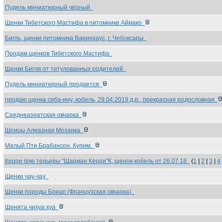
Пудель миниатюрный чёрный
Щенки Тибетского Мастифа в питомнике Аймако
Бигль, щенки питомника Варинхаус, г. Чебоксары
Продам щенков Тибетского Мастифа
Щенки Бигля от титулованных родителей
Пудель миниатюрный продается
продаю щенка сиба-ину, кобель, 29.04.2019 д.р., прекрасная родословная
Среднеазиатская овчарка
Шпицы Алиазная Мозаика
Малый Пти Брабансон. Купим.
Керри блю терьеры "Шарман Керри"К, щенок-кобель от 26.07.18
(
1
|
2
|
3
|
4
Щенки чау-чау
Щенки породы Бриар (Французская овчарка)
Щенята чихуа хуа