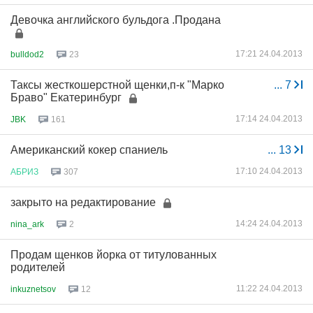
Девочка английского бульдога .Продана
17:21 24.04.2013
bulldod2
23
Таксы жесткошерстной щенки,п-к "Марко
...
7
Браво" Екатеринбург
17:14 24.04.2013
JBK
161
Американский кокер спаниель
...
13
17:10 24.04.2013
АБРИЗ
307
закрыто на редактирование
14:24 24.04.2013
nina_ark
2
Продам щенков йорка от титулованных
родителей
11:22 24.04.2013
inkuznetsov
12