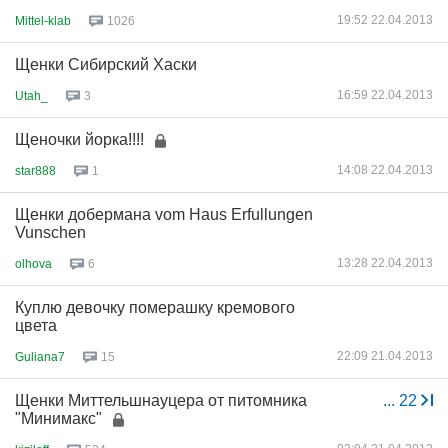
19:52 22.04.2013
Mittel-klab
1026
Щенки Сибирский Хаски
16:59 22.04.2013
Utah_
3
Щеночки йорка!!!!
14:08 22.04.2013
star888
1
Щенки добермана vom Haus Erfullungen
Vunschen
13:28 22.04.2013
olhova
6
Куплю девочку померашку кремового
цвета
22:09 21.04.2013
Guliana7
15
Щенки Миттельшнауцера от питомника
...
22
"Минимакс"