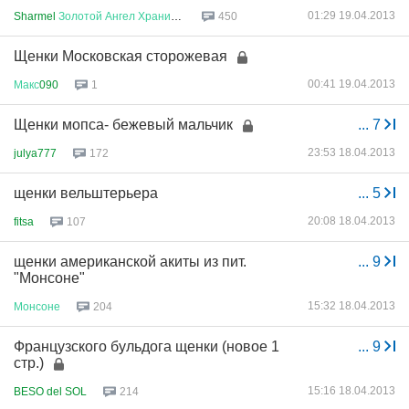
01:29 19.04.2013
Sharmel
Золотой
Ангел
Хранител
...
450
Щенки Московская сторожевая
00:41 19.04.2013
Макс
090
1
Щенки мопса- бежевый мальчик
...
7
23:53 18.04.2013
julya777
172
щенки вельштерьера
...
5
20:08 18.04.2013
fitsa
107
щенки американской акиты из пит.
...
9
"Монсоне"
15:32 18.04.2013
Монсоне
204
Французского бульдога щенки (новое 1
...
9
стр.)
15:16 18.04.2013
BESO del SOL
214