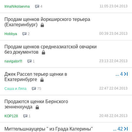
11:05 23.04.2013
IrinaNikolaevna
4
Продам щенков йоркширского терьера
(Екатеринбург)
00:39 23.04.2013
Hobbya
2
Продам щенков среднеазиатской овчарки
без документов
23:13 22.04.2013
navigator!!!
1
Джек Рассел терьер щенки в
...
4
Екатеринбурге
22:47 22.04.2013
Саша
и
Ляпа
75
Продаются щенки Бернского
зенненхунда
20:48 22.04.2013
KOP128
1
Миттельшнауцеры " из Града Катерины"
...
42