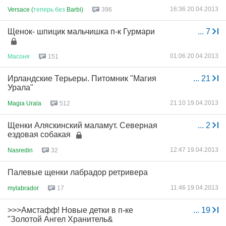
16:36 20.04.2013
Versace (
теперь
без
Barbi)
396
Щенок- шпицик мальчишка п-к Гурмари
...
7
01:06 20.04.2013
Масоня
151
Ирландские Терьеры. Питомник "Магия
...
21
Урала"
21:10 19.04.2013
Magia Urala
512
Щенки Аляскинский маламут. Северная
...
2
ездовая собакая
12:47 19.04.2013
Nasredin
32
Палевые щенки лабрадор ретривера
11:46 19.04.2013
mylabrador
17
>>>Амстафф! Новые детки в п-ке
...
19
"Золотой Ангел Хранитель&