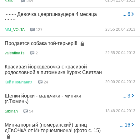
02:04 21.04.2013
kiziloff
534
~~~~ Девочка цвергшнауцера 4 месяца
...
6
~~~~
23:55 20.04.2013
ММ
_VOLTA
127
Продается собака той-терьер!!!
22:55 20.04.2013
valentina1s
2
Красивая йоркодевочка с красивой
родословной в питомнике Кураж Светлан
20:00 20.04.2013
Кей
и
компания
24
Щенки йорки - мальчики - миники
...
3
(г.Тюмень)
18:48 20.04.2013
Sibirian
54
Миниатюрный (померанский) шпиц
...
16
дЕвОЧкА от Интерчемпиона! (фото с. 15)