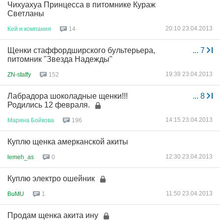
Чихуахуа Принцесса в питомнике Кураж
Светланы
20:10 23.04.2013
Кей
и
компания
14
Щенки стаффордширского бультерьера,
...
7
питомник "Звезда Надежды"
19:39 23.04.2013
ZN-staffy
152
Лабрадора шоколадные щенки!!!
...
8
Родились 12 февраля.
14:15 23.04.2013
Марина
Бойкова
196
Куплю щенка амерканской акиты
12:30 23.04.2013
lemeh_as
0
Куплю электро ошейник
11:50 23.04.2013
BuMU
1
Продам щенка акита ину