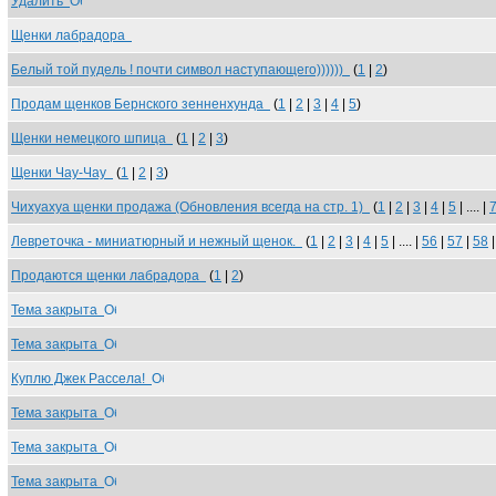
Удалить
Щенки лабрадора
Белый той пудель ! почти символ наступающего))))))
(
1
|
2
)
Продам щенков Бернского зенненхунда
(
1
|
2
|
3
|
4
|
5
)
Щенки немецкого шпица
(
1
|
2
|
3
)
Щенки Чау-Чау
(
1
|
2
|
3
)
Чихуахуа щенки продажа (Обновления всегда на стр. 1)
(
1
|
2
|
3
|
4
|
5
| .... |
Левреточка - миниатюрный и нежный щенок.
(
1
|
2
|
3
|
4
|
5
| .... |
56
|
57
|
58
Продаются щенки лабрадора
(
1
|
2
)
Тема закрыта
Тема закрыта
Куплю Джек Рассела!
Тема закрыта
Тема закрыта
Тема закрыта