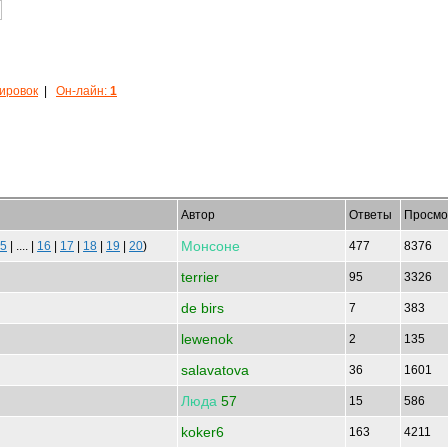
кировок
|
Он-лайн:
1
Автор
Ответы
Просмо
Монсоне
5
| .... |
16
|
17
|
18
|
19
|
20
)
477
8376
terrier
95
3326
de birs
7
383
lewenok
2
135
salavatova
36
1601
Люда
57
15
586
koker6
163
4211