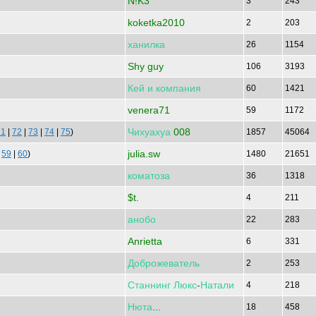
N!K3
3
243
koketka2010
2
203
ханилка
26
1154
Shy guy
106
3193
Кей
и
компания
60
1421
venera71
59
1172
Чихуахуа
008
71
|
72
|
73
|
74
|
75
)
1857
45064
julia.sw
|
59
|
60
)
1480
21651
коматоза
36
1318
$t.
4
211
анобо
22
283
Anrietta
6
331
Доброжеватель
2
253
Станнинг
Люкс
-
Натали
4
218
Нюта
...
18
458