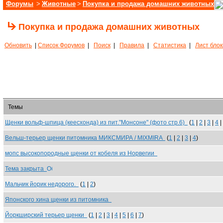
Форумы
>
Животные
>
Покупка и продажа домашних животных
Покупка и продажа домашних животных
Обновить
|
Список Форумов
|
Поиск
|
Правила
|
Статистика
|
Лист бло
Темы
Щенки вольф-шпица (кеесхонда) из пит."Монсоне" (фото стр.6)
(
1
|
2
|
3
|
4
|
Вельш-терьер щенки питомника МИКСМИРА / MIXMIRA
(
1
|
2
|
3
|
4
)
мопс высокопородные щенки от кобеля из Норвегии
Тема закрыта
Мальчик йорик недорого.
(
1
|
2
)
Японского хина щенки из питомника
Йоркширский терьер щенки
(
1
|
2
|
3
|
4
|
5
|
6
|
7
)