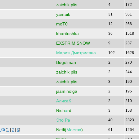
zaichik plis
4
172
yamaik
31
561
moT0
12
266
kharitoshka
36
1518
EXSTRIM SNOW
9
237
Мария
Дмитриевна
102
1628
Bugelman
2
270
zaichik plis
2
244
zaichik plis
3
190
jasminolga
2
195
АлисаК
2
210
Rich
а
rd
3
153
Это
Ра
40
2323
Netli(
Москва
)
!
(
1
|
2
|
3
)
61
1264