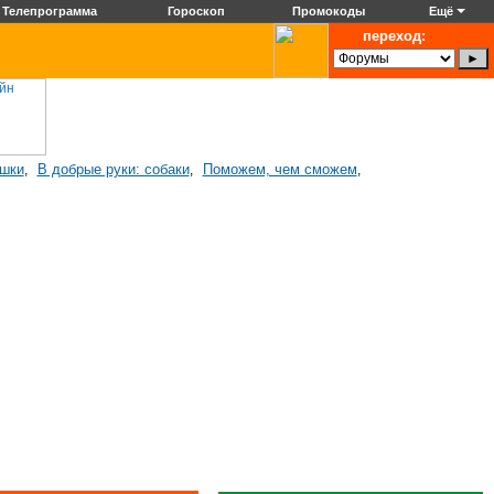
Телепрограмма
Гороскоп
Промокоды
Ещё
переход:
ошки
В добрые руки: собаки
Поможем, чем сможем
,
,
,