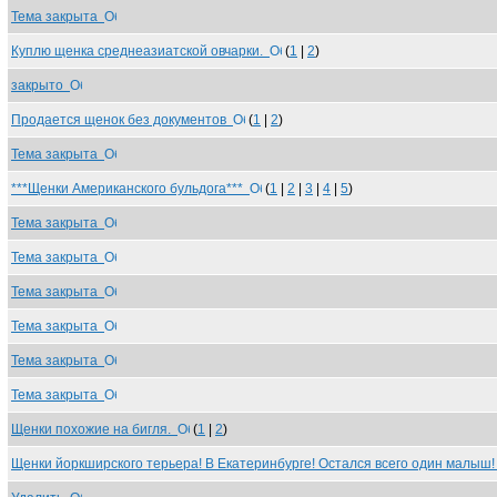
Тема закрыта
Куплю щенка среднеазиатской овчарки.
(
1
|
2
)
закрыто
Продается щенок без документов
(
1
|
2
)
Тема закрыта
***Щенки Американского бульдога***
(
1
|
2
|
3
|
4
|
5
)
Тема закрыта
Тема закрыта
Тема закрыта
Тема закрыта
Тема закрыта
Тема закрыта
Щенки похожие на бигля.
(
1
|
2
)
Щенки йоркширского терьера! В Екатеринбурге! Осталcя всего один малыш