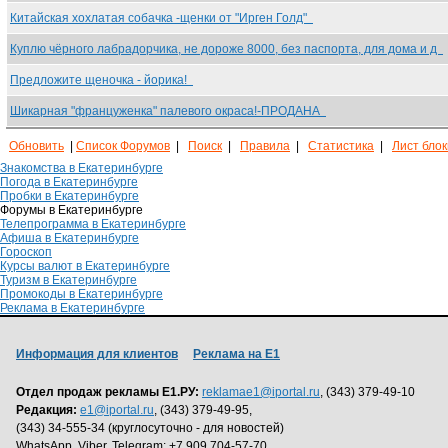
Китайская хохлатая собачка -щенки от "Ирген Голд"
Куплю чёрного лабрадорчика, не дороже 8000, без паспорта, для дома и д
Предложите щеночка - йорика!
Шикарная "француженка" палевого окраса!-ПРОДАНА
Обновить
|
Список Форумов
|
Поиск
|
Правила
|
Статистика
|
Лист бло
Знакомства в Екатеринбурге
Погода в Екатеринбурге
Пробки в Екатеринбурге
Форумы в Екатеринбурге
Телепрограмма в Екатеринбурге
Афиша в Екатеринбурге
Гороскоп
Курсы валют в Екатеринбурге
Туризм в Екатеринбурге
Промокоды в Екатеринбурге
Реклама в Екатеринбурге
Информация для клиентов
Реклама на Е1
Отдел продаж рекламы Е1.РУ:
reklamae1@iportal.ru
, (343) 379-49-10
Редакция:
e1@iportal.ru
, (343) 379-49-95,
(343) 34-555-34 (круглосуточно - для новостей)
WhatsApp, Viber, Telegram: +7 909 704-57-70