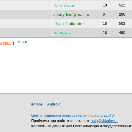
ИргенГолд
10
522
shady-line@mail.ru
6
296
Шура
-
О
utlander
18
502
мониджи
18
490
кировок
|
iPhone
Android
Центр поддержки пользователей портала E1.RU
Проблемы при работе с порталом:
help@shkulev.ru
Контактные данные для Роскомнадзора и государственных