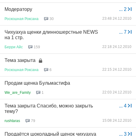
Модератору
...
2
23:48 24.12.2010
Роскошная
Роксана
30
Чихуахуа щенки длинношерстные NEWS
...
7
на 1 стр.
22:18 24.12.2010
Берри
Айс
159
Тема закрыта
22:15 24.12.2010
Роскошная
Роксана
6
Продам щенка Бульмастифа
22:03 24.12.2010
We_are_Family
1
Тема закрыта Спасибо, можно закрыть
...
4
тему?
15:08 24.12.2010
rushtaras
79
Продаётся шоколадный щенок чихуахуа
...
3