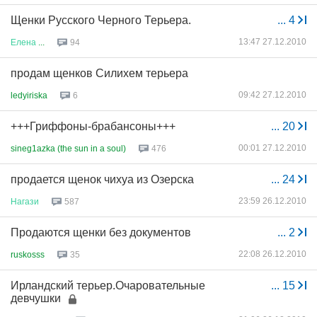
Щенки Русского Черного Терьера.
...
4
13:47 27.12.2010
Елена
...
94
продам щенков Силихем терьера
09:42 27.12.2010
ledyiriska
6
+++Гриффоны-брабансоны+++
...
20
00:01 27.12.2010
sineg1azka (the sun in a soul)
476
продается щенок чихуа из Озерска
...
24
23:59 26.12.2010
Нагази
587
Продаются щенки без документов
...
2
22:08 26.12.2010
ruskosss
35
Ирландский терьер.Очаровательные
...
15
девчушки