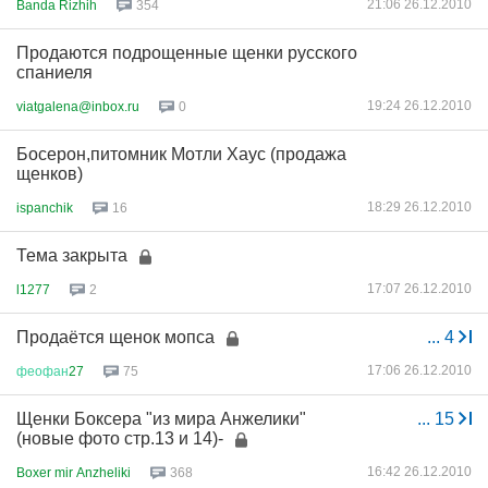
21:06 26.12.2010
Banda Rizhih
354
Продаются подрощенные щенки русского
спаниеля
19:24 26.12.2010
viatgalena@inbox.ru
0
Босерон,питомник Мотли Хаус (продажа
щенков)
18:29 26.12.2010
ispanchik
16
Тема закрыта
17:07 26.12.2010
l1277
2
Продаётся щенок мопса
...
4
17:06 26.12.2010
феофан
27
75
Щенки Боксера "из мира Анжелики"
...
15
(новые фото стр.13 и 14)-
16:42 26.12.2010
Boxer mir Anzheliki
368