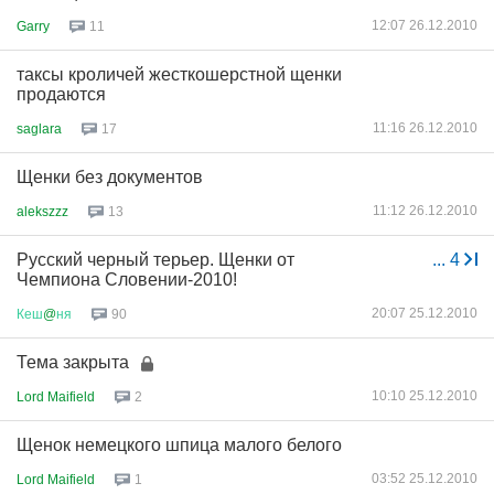
12:07 26.12.2010
Garry
11
таксы кроличей жесткошерстной щенки
продаются
11:16 26.12.2010
saglara
17
Щенки без документов
11:12 26.12.2010
alekszzz
13
Русский черный терьер. Щенки от
...
4
Чемпиона Словении-2010!
20:07 25.12.2010
Кеш
@
ня
90
Тема закрыта
10:10 25.12.2010
Lord Maifield
2
Щенок немецкого шпица малого белого
03:52 25.12.2010
Lord Maifield
1