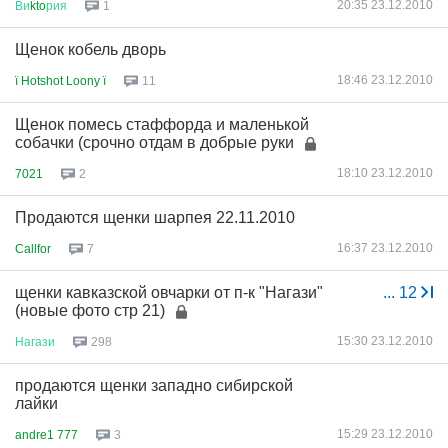
20:35 23.12.2010
Ви
kto
рия
1
Щенок кобель дворь
18:46 23.12.2010
ї Hotshot Loony ї
11
Щенок помесь стаффорда и маленькой
собачки (срочно отдам в добрые руки
18:10 23.12.2010
7021
2
Продаются щенки шарпея 22.11.2010
16:37 23.12.2010
Callfor
7
щенки кавказской овчарки от п-к "Нагази"
...
12
(новые фото стр 21)
15:30 23.12.2010
Нагази
298
продаются щенки западно сибирской
лайки
15:29 23.12.2010
andre1 777
3