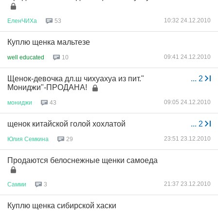
10:32 24.12.2010
ЕленЧИХа
53
Куплю щенка мальтезе
09:41 24.12.2010
well educated
10
Щенок-девочка дл.ш чихуахуа из пит."
...
2
Мониджи"-ПРОДАНА!
09:05 24.12.2010
мониджи
43
щенок китайской голой хохлатой
...
2
23:51 23.12.2010
Юлия
Семкина
29
Продаются белоснежные щенки самоеда
21:37 23.12.2010
Самми
3
Куплю щенка сибирской хаски