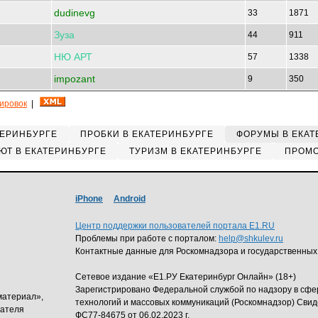
dudinevg
33
1871
Зуза
44
911
НЮ
АРТ
57
1338
impozant
9
350
кировок
|
ТЕРИНБУРГЕ
ПРОБКИ В ЕКАТЕРИНБУРГЕ
ФОРУМЫ В ЕКАТ
ЮТ В ЕКАТЕРИНБУРГЕ
ТУРИЗМ В ЕКАТЕРИНБУРГЕ
ПРОМО
iPhone
Android
Центр поддержки пользователей портала E1.RU
Проблемы при работе с порталом:
help@shkulev.ru
Контактные данные для Роскомнадзора и государственных
Сетевое издание «Е1.РУ Екатеринбург Онлайн» (18+)
Зарегистрировано Федеральной службой по надзору в сф
материал»,
технологий и массовых коммуникаций (Роскомнадзор) Свид
дателя
ФС77-84675 от 06.02.2023 г.