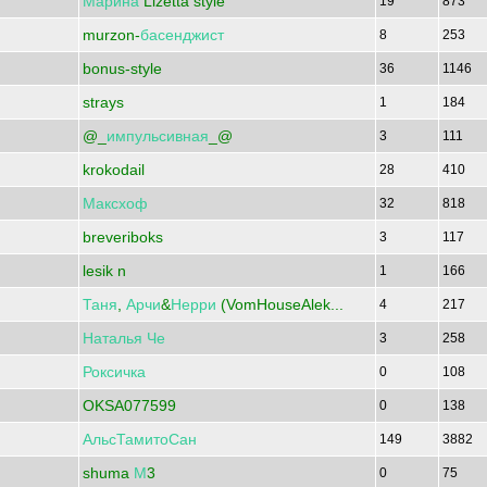
Марина
Lizetta style
19
873
murzon-
басенджист
8
253
bonus-style
36
1146
strays
1
184
@_
импульсивная
_@
3
111
krokodail
28
410
Максхоф
32
818
breveriboks
3
117
lesik n
1
166
Таня
,
Арчи
&
Нерри
(VomHouseAlek...
4
217
Наталья
Че
3
258
Роксичка
0
108
OKSA077599
0
138
АльсТамитоСан
149
3882
shuma
М
3
0
75