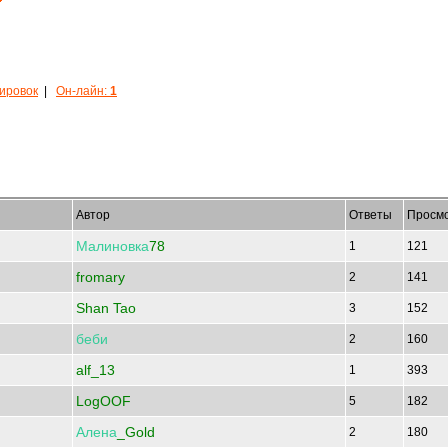
кировок
|
Он-лайн:
1
Автор
Ответы
Просм
Малиновка
78
1
121
fromary
2
141
Shan Tao
3
152
беби
2
160
alf_13
1
393
LogOOF
5
182
Алена
_Gold
2
180