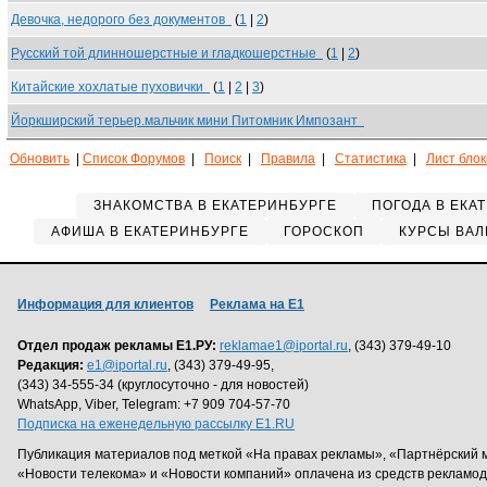
Девочка, недорого без документов
(
1
|
2
)
Русский той длинношерстные и гладкошерстные
(
1
|
2
)
Китайские хохлатые пуховички
(
1
|
2
|
3
)
Йоркширский терьер.мальчик мини Питомник Импозант
Обновить
|
Список Форумов
|
Поиск
|
Правила
|
Статистика
|
Лист бло
ЗНАКОМСТВА В ЕКАТЕРИНБУРГЕ
ПОГОДА В ЕКА
АФИША В ЕКАТЕРИНБУРГЕ
ГОРОСКОП
КУРСЫ ВАЛ
Информация для клиентов
Реклама на Е1
Отдел продаж рекламы Е1.РУ:
reklamae1@iportal.ru
, (343) 379-49-10
Редакция:
e1@iportal.ru
, (343) 379-49-95,
(343) 34-555-34 (круглосуточно - для новостей)
WhatsApp, Viber, Telegram: +7 909 704-57-70
Подписка на еженедельную рассылку E1.RU
Публикация материалов под меткой «На правах рекламы», «Партнёрский 
«Новости телекома» и «Новости компаний» оплачена из средств рекламо