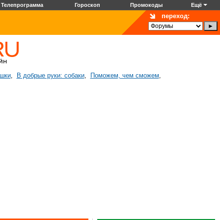
Телепрограмма
Гороскоп
Промокоды
Ещё
переход:
ошки
В добрые руки: собаки
Поможем, чем сможем
,
,
,