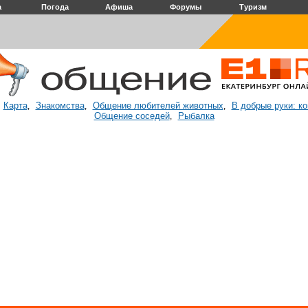
а
Погода
Афиша
Форумы
Туризм
Карта
Знакомства
Общение любителей животных
В добрые руки: к
:
,
,
,
Общение соседей
Рыбалка
,