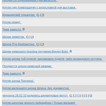
продается подрощенная сука мальтезе
Куплю суку померашечку с родословной для выставок
йоркширский терьерчик
(
1
|
2
)
Куплю немку!
Тема закрыта
Щенки левретки
(
1
|
2
)
Щенок Пти-брабансона
(
1
|
2
)
Щенки немецкого боксёра питомник Breveri Boks
Куплю щенка той-пуделя, карликового пуделя, либо ирландского сеттера
Продается щенок немецкой овчарки
Тема закрыта
Куплю щенка Пинчера!
Куплю маленького щенка Щпица, без документов
чихуахуа 28.02.10 родились щенки(новые фото)
(
1
|
2
|
3
|
4
|
5
|
6
)
Куплю щеночка черного лабрадёнка ) Только мальчик)