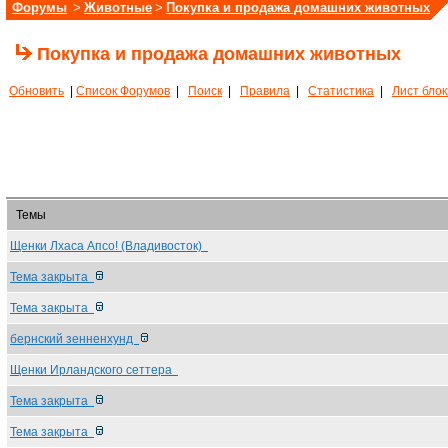
Форумы
>
Животные
>
Покупка и продажа домашних животных
Покупка и продажа домашних животных
Обновить
|
Список Форумов
|
Поиск
|
Правила
|
Статистика
|
Лист бло
Темы
Щенки Лхаса Апсо! (Владивосток)
Тема закрыта
Тема закрыта
бернский зенненхунд
Щенки Ирландского сеттера
Тема закрыта
Тема закрыта