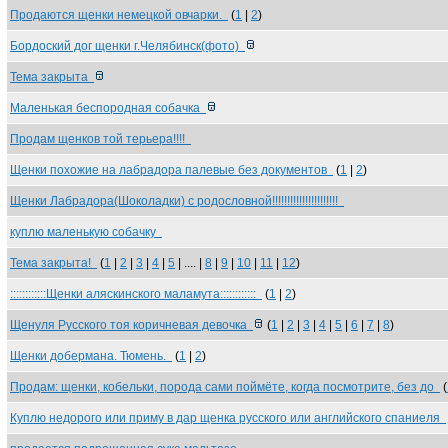
Продаются щенки немецкой овчарки.
(
1
|
2
)
Бордоский дог щенки г.Челябинск(фото)
Тема закрыта
Маленькая беспородная собачка
Продам щенков той терьера!!!!
Щенки похожие на лабрадора палевые без документов
(
1
|
2
)
Щенки Лабрадора(Шоколадки) с родословной!!!!!!!!!!!!!!!!!!!!!!
куплю маленькую собачку
Тема закрыта!
(
1
|
2
|
3
|
4
|
5
| .... |
8
|
9
|
10
|
11
|
12
)
::::::::::::Щенки аляскинского маламута::::::::::::
(
1
|
2
)
Щенуля Русского тоя коричневая девочка
(
1
|
2
|
3
|
4
|
5
|
6
|
7
|
8
)
Щенки добермана. Тюмень.
(
1
|
2
)
Продам: щенки, кобельки, порода сами поймёте, когда посмотрите, без до
(
Куплю недорого или приму в дар щенка русского или английского спаниеля