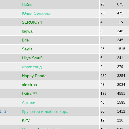
На
S
тя
26
675
Юлия
Семкина
23
475
SERGIO74
4
115
bigwai
3
248
Bite
3
245
Saylis
25
1515
Uliya.Smu5
6
241
жорж
санд
2
279
Happy Panda
289
3254
aleisiros
48
2034
Lvitsa***
182
4551
Анталис
46
1585
Круче
гор
и
любого
хера
1
|
2
)
30
1412
KYV
12
226