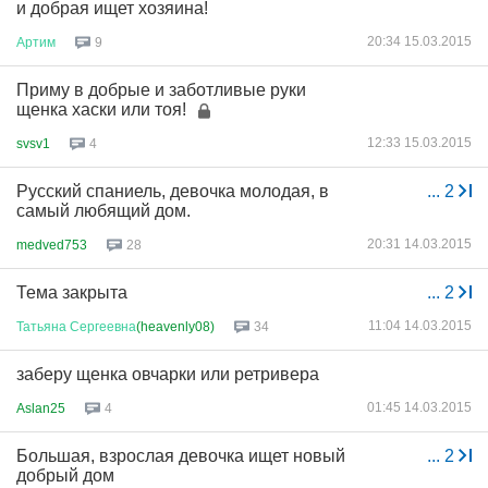
и добрая ищет хозяина!
20:34 15.03.2015
Артим
9
Приму в добрые и заботливые руки
щенка хаски или тоя!
12:33 15.03.2015
svsv1
4
Русский спаниель, девочка молодая, в
...
2
самый любящий дом.
20:31 14.03.2015
medved753
28
Тема закрыта
...
2
11:04 14.03.2015
Татьяна
Сергеевна
(heavenly08)
34
заберу щенка овчарки или ретривера
01:45 14.03.2015
Aslan25
4
Большая, взрослая девочка ищет новый
...
2
добрый дом