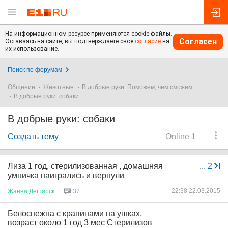
На информационном ресурсе применяются cookie-файлы.
Согласен
Оставаясь на сайте, вы подтверждаете свое
согласие
на
их использование.
Поиск по форумам
Общение
Животные
В добрые руки. Поможем, чем сможем
В добрые руки: собаки
В добрые руки: собаки
Создать тему
Online 1
Лиза 1 год, стерилизованная , домашняя
...
2
умничка наигрались и вернули
22:38 22.03.2015
Жанна
Дегтярск
37
Белоснежна с крапинами на ушках.
возраст около 1 год 3 мес Стерилизов