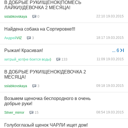
В ДОБРЫЕ РУКИ!ЩЕНОК(ПОМЕСЬ
ЛАЙКИ)!ДЕВОЧКА 2 МЕСЯЦА!
22:10 19.03.2015
sslabkovskaya
0
Найдена собака на Сортировке!!!
18:17 19.03.2015
Андрей
VIZ
3
Рыжая! Красивая!
...
6
11:09 19.03.2015
хитрый
_
кот
(
не
боится
воды
)
133
В ДОБРЫЕ РУКИ!ЩЕНОК!ДЕВОЧКА 2
МЕСЯЦА!
09:18 19.03.2015
sslabkovskaya
3
Возьмем щеночка беспородного в очень
добрые руки!
08:54 19.03.2015
Silver_mirror
15
Голубоглазый щенок ЧАРЛИ ищет дом!