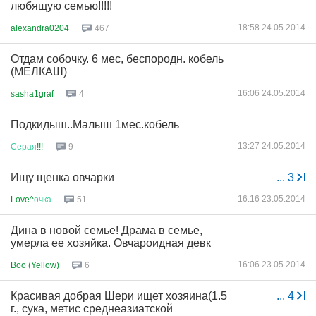
любящую семью!!!!!
18:58 24.05.2014
alexandra0204
467
Отдам собочку. 6 мес, беспородн. кобель
(МЕЛКАШ)
16:06 24.05.2014
sasha1graf
4
Подкидыш..Малыш 1мес.кобель
13:27 24.05.2014
Серая
!!!
9
Ищу щенка овчарки
...
3
16:16 23.05.2014
Love^
очка
51
Дина в новой семье! Драма в семье,
умерла ее хозяйка. Овчароидная девк
16:06 23.05.2014
Boo (Yellow)
6
Красивая добрая Шери ищет хозяина(1.5
...
4
г., сука, метис среднеазиатской