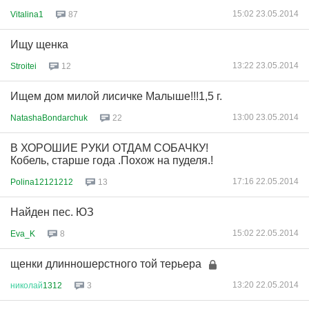
15:02 23.05.2014
Vitalina1
87
Ищу щенка
13:22 23.05.2014
Stroitei
12
Ищем дом милой лисичке Малыше!!!1,5 г.
13:00 23.05.2014
NatashaBondarchuk
22
В ХОРОШИЕ РУКИ ОТДАМ СОБАЧКУ!
Кобель, старше года .Похож на пуделя.!
17:16 22.05.2014
Polina12121212
13
Найден пес. ЮЗ
15:02 22.05.2014
Eva_K
8
щенки длинношерстного той терьера
13:20 22.05.2014
николай
1312
3