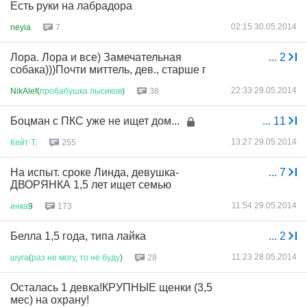
Есть руки на лабрадора
02:15 30.05.2014
neyia
7
Лора. Лора и все) Замечательная
...
2
собака)))Почти миттель, дев., старше г
22:33 29.05.2014
NikAlef(
пробабушка
лысиков
)
38
Боцман с ПКС уже не ищет дом...
...
11
13:27 29.05.2014
Кейт
Т
.
255
На испыт. сроке Линда, девушка-
...
7
ДВОРЯНКА 1,5 лет ищет семью
11:54 29.05.2014
инка
9
173
Белла 1,5 года, типа лайка
...
2
11:23 28.05.2014
шуга
(
раз
не
могу
,
то
не
буду
)
28
Осталась 1 девка!КРУПНЫЕ щенки (3,5
мес) на охрану!