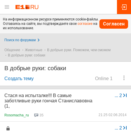
На информационном ресурсе применяются cookie-файлы.
Согласен
Оставаясь на сайте, вы подтверждаете свое
согласие
на
их использование.
Поиск по форумам
Общение
Животные
В добрые руки. Поможем, чем сможем
В добрые руки: собаки
В добрые руки: собаки
Создать тему
Online 1
Стася на испыталке!!! В самые
...
2
заботливые руки гончая Станиславовна
(1,
21:25 02.06.2014
Rosomacha_ru
35
...
2