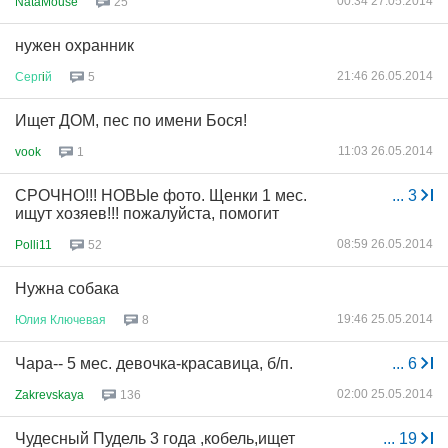
00:34 27.05.2014
NataMouse
25
нужен охранник
21:46 26.05.2014
Серг
i
й
5
Ищет ДОМ, пес по имени Бося!
11:03 26.05.2014
vook
1
СРОЧНО!!! НОВЫе фото. Щенки 1 мес.
...
3
ищут хозяев!!! пожалуйста, помогит
08:59 26.05.2014
Polli11
52
Нужна собака
19:46 25.05.2014
Юлия
Ключевая
8
Чара-- 5 мес. девочка-красавица, б/п.
...
6
02:00 25.05.2014
Zakrevskaya
136
Чудесный Пудель 3 года ,кобель,ищет
...
19