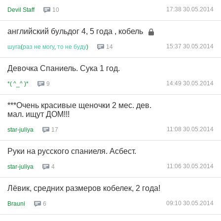
17:38 30.05.2014
Devil Staff
10
английский бульдог 4, 5 года , кобель
15:37 30.05.2014
шуга
(
раз
не
могу
,
то
не
буду
)
14
Девочка Спаниель. Сука 1 год.
14:49 30.05.2014
*( ^_^ )*
9
***Очень красивые щеночки 2 мес. дев.
мал. ищут ДОМ!!!
11:08 30.05.2014
star-juliya
17
Руки на русского спаниеля. Асбест.
11:06 30.05.2014
star-juliya
4
Лёвик, средних размеров кобелек, 2 года!
09:10 30.05.2014
Brauni
6