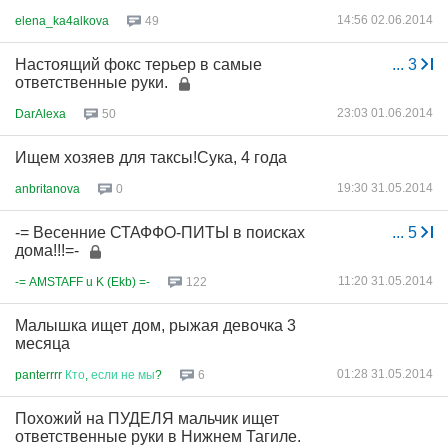
14:56 02.06.2014
elena_ka4alkova
49
Настоящий фокс терьер в самые
...
3
ответственные руки.
23:03 01.06.2014
DarAlexa
50
Ищем хозяев для таксы!Сука, 4 года
19:30 31.05.2014
anbritanova
0
-= Весенние СТАФФО-ПИТЫ в поисках
...
5
дома!!!=-
11:20 31.05.2014
-= AMSTAFF u K (Ekb) =-
122
Малышка ищет дом, рыжая девочка 3
месяца
01:28 31.05.2014
panterrrr
Кто
,
если
не
мы
?
6
Похожий на ПУДЕЛЯ мальчик ищет
ответственные руки в Нижнем Тагиле.