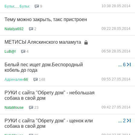
10:38 28.05.2014
Бульк
….
Бульк
9
Тему можно закрыть, такс пристроен
09:22 28.05.2014
Natalya692
2
МЕТИСЫ Аляскинского маламута
06:58 28.05.2014
LuB@!
4
Белый пес ищет дом.Беспородный
...
6
кобель до года
09:55 27.05.2014
Адреналин
66
148
РУКИ с сайта "Обрету дом" - небольшая
собака в свой дом
09:42 27.05.2014
NataMouse
23
РУКИ с сайта "Обрету дом" - щенок или
...
2
собака в свой дом