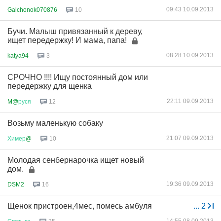
09:43 10.09.2013
Galchonok070876
10
Бучи. Малыш привязанный к дереву,
ищет передержку! И мама, папа!
08:28 10.09.2013
katya94
3
СРОЧНО !!!! Ищу постоянный дом или
передержку для щенка
22:11 09.09.2013
M@
руся
12
Возьму маленькую собаку
21:07 09.09.2013
Химер
@
10
Молодая сенбернарочка ищет новый
дом.
19:36 09.09.2013
DSM2
16
Щенок пристроен,4мес, помесь амбуля
...
2