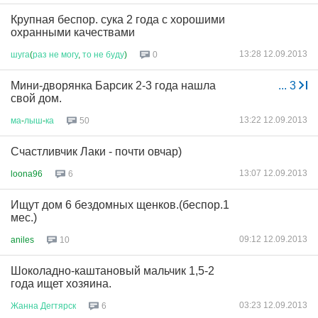
Крупная беспор. сука 2 года с хорошими
охранными качествами
13:28 12.09.2013
шуга
(
раз
не
могу
,
то
не
буду
)
0
Мини-дворянка Барсик 2-3 года нашла
...
3
свой дом.
13:22 12.09.2013
ма
-
лыш
-
ка
50
Счастливчик Лаки - почти овчар)
13:07 12.09.2013
loona96
6
Ищут дом 6 бездомных щенков.(беспор.1
мес.)
09:12 12.09.2013
aniles
10
Шоколадно-каштановый мальчик 1,5-2
года ищет хозяина.
03:23 12.09.2013
Жанна
Дегтярск
6