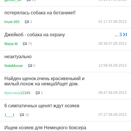
29
потерялась собака на ботанике!!
01:17 07.09.2013
hrust-365
3
Джейкоб - собака на охрану
...
3
00:39 07.09.2013
Marja-M
70
неактуально
12:58 06.09.2013
NataMouse
5
Найден щенок.очень красивенький и
милый.похож на немца!Ищет дом.
09:47 06.09.2013
Кристина
12345
5
6 симпатичных щенят ждут хозяев
07:27 06.09.2013
1___1
16
Ищем хозяев для Немецкого боксера