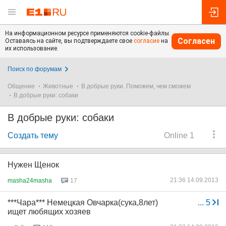
На информационном ресурсе применяются cookie-файлы.
Согласен
Оставаясь на сайте, вы подтверждаете свое
согласие
на
их использование.
Поиск по форумам
Общение
Животные
В добрые руки. Поможем, чем сможем
В добрые руки: собаки
В добрые руки: собаки
Создать тему
Online 1
Нужен Щенок
21:36 14.09.2013
masha24masha
17
***Чара*** Немецкая Овчарка(сука,8лет)
...
5
ищет любящих хозяев