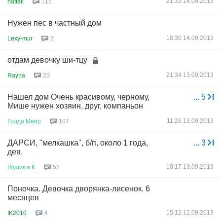
21:33 14.09.2013
nattali
115
Нужен пес в частный дом
18:30 14.09.2013
Lexy-mur
2
отдам девочку ши-тцу
21:34 13.09.2013
Rayna
23
Нашел дом Очень красивому, черному,
...
5
Мише нужен хозяин, друг, компаньон
11:26 13.09.2013
Голда
Меир
107
ДАРСИ, "мелкашка", б/п, около 1 года,
...
3
дев.
10:17 13.09.2013
Жулик
и
К
53
Поночка. Девочка дворянка-лисенок. 6
месяцев
15:12 12.09.2013
IK2010
4