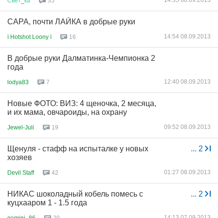
14:55 08.09.2013
Свет
_
ка
35
САРА, почти ЛАЙКА в добрые руки
14:54 08.09.2013
ї Hotshot Loony ї
16
В добрые руки Далматинка-Чемпионка 2
года
12:40 08.09.2013
lodya83
7
Новые ФОТО: ВИЗ: 4 щеночка, 2 месяца,
и их мама, овчароиды, на охрану
09:52 08.09.2013
Jewel-Juli
19
Щенуля - стафф на испыталке у новых
...
2
хозяев
01:27 08.09.2013
Devil Staff
42
НИКАС шоколадный кобель помесь с
...
2
куцхааром 1 - 1.5 года
14:13 07.09.2013
gemini_86