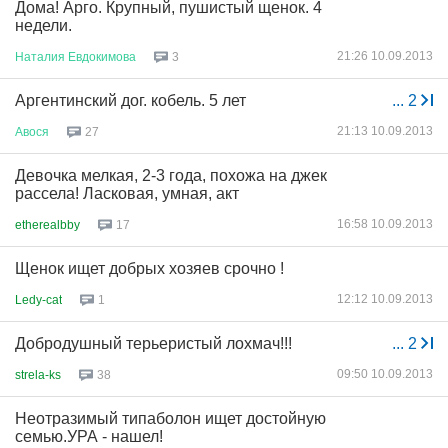
Дома! Арго. Крупный, пушистый щенок. 4
недели.
21:26 10.09.2013
Наталия
Евдокимова
3
Аргентинский дог. кобель. 5 лет
...
2
21:13 10.09.2013
Авося
27
Девочка мелкая, 2-3 года, похожа на джек
рассела! Ласковая, умная, акт
16:58 10.09.2013
etherealbby
17
Щенок ищет добрых хозяев срочно !
12:12 10.09.2013
Ledy-cat
1
Добродушный терьеристый лохмач!!!
...
2
09:50 10.09.2013
strela-ks
38
Неотразимый типаболон ищет достойную
семью.УРА - нашел!