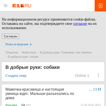
На информационном ресурсе применяются cookie-файлы.
Оставаясь на сайте, вы подтверждаете свое
согласие
на их
использование.
Согласен
Поиск по форумам
Общение
Животные
В добрые руки. Поможем, чем сможем
В добрые руки: собаки
В добрые руки: собаки
Создать тему
Online 1
Мамочка-красавица и настоящая
...
13
умница ждет.. Малыши разъехались по
дома
21:26 14.01.2013
323
Repo4ka