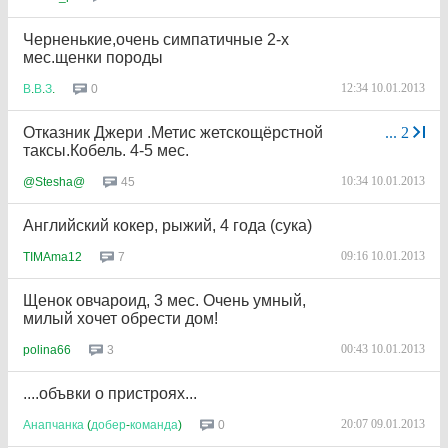
Черненькие,очень симпатичные 2-х
мес.щенки породы
12:34 10.01.2013
0
В
.
В
.
З
.
Отказник Джери .Метис жетскощёрстной
...
2
таксы.Кобель. 4-5 мес.
10:34 10.01.2013
45
@Stesha@
Английский кокер, рыжий, 4 года (сука)
09:16 10.01.2013
7
TIMAma12
Щенок овчароид, 3 мес. Очень умный,
милый хочет обрести дом!
00:43 10.01.2013
3
polina66
....объвки о пристроях...
20:07 09.01.2013
0
Анапчанка
(
добер
-
команда
)