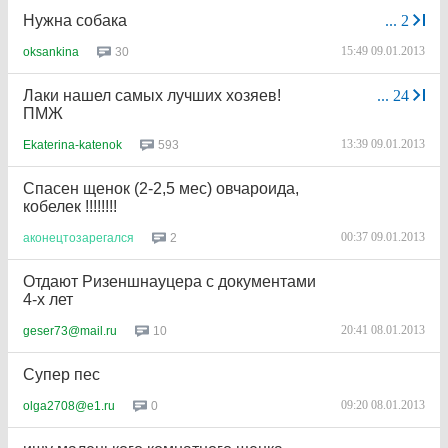
Нужна собака
...
2
15:49 09.01.2013
30
oksankina
Лаки нашел самых лучших хозяев!
...
24
ПМЖ
13:39 09.01.2013
593
Ekaterina-katenok
Спасен щенок (2-2,5 мес) овчароида,
кобелек !!!!!!!!
00:37 09.01.2013
2
аконецтозарегался
Отдают Ризеншнауцера с документами
4-х лет
20:41 08.01.2013
10
geser73@mail.ru
Cупер пес
09:20 08.01.2013
0
olga2708@e1.ru