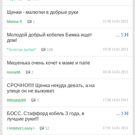
Щенки - малютки в добрые руки
21:06 14.01.2013
1
Marina-S
Молодой добрый кобелек Бимка ищет
...
5
дом!
19:30 14.01.2013
106
*
Золотая
рыбка
*
Мишенька очень хочет к маме и папе
18:56 14.01.2013
2
loona96
СРОЧНО!!!!! Щенка некуда девать, а на
улице он не выживет.
17:06 14.01.2013
3
89Nataly89
БОСС. Стаффорд кобель 3 года, в
...
3
лучшие руки!!!
17:01 14.01.2013
52
ї Hotshot Loony ї