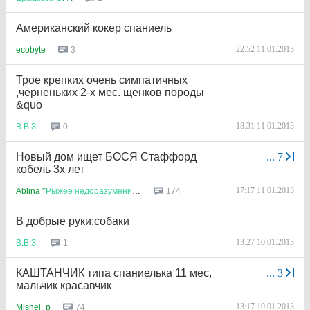
Американский кокер спаниель
22:52 11.01.2013
3
ecobyte
Трое крепких очень симпатичных
,черненьких 2-х мес. щенков породы
&quo
18:31 11.01.2013
0
В
.
В
.
З
.
Новый дом ищет БОСЯ Стаффорд
...
7
кобель 3х лет
17:17 11.01.2013
174
Ablina *
Рыжее
недоразумение
**
В добрые руки:собаки
13:27 10.01.2013
1
В
.
В
.
З
.
КАШТАНЧИК типа спаниелька 11 мес,
...
3
мальчик красавчик
13:17 10.01.2013
74
Mishel_p