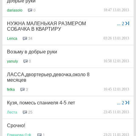
добрые руки
18:47 13.01.2013
0
dariasolo
НУЖНА МАЛЕНЬКАЯ РАЗМЕРОМ
...
2
СОБАЧКА В КВАРТИРУ
03:26 13.01.2013
34
Lenca
Возьму в добрые руки
16:58 12.01.2013
0
yanuly
ЛАССА,двортерьер,девочка,около 8
месяцев
16:45 12.01.2013
3
fetka
Кузя, помесь спаниеля 4-5 лет
...
2
23:45 11.01.2013
25
Леста
Срочно!
23:21 11.01.2013
1
Ермакова
О
.
Ф
.