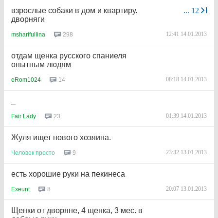
взрослые собаки в дом и квартиру.
...
12
дворняги
12:41 14.01.2013
298
msharifullina
отдам щенка русского спаниеля
опытным людям
08:18 14.01.2013
14
eRom1024
_
01:39 14.01.2013
23
Fair Lady
Жуля ищет нового хозяина.
23:32 13.01.2013
9
Человек
просто
есть хорошие руки на пекинеса
20:07 13.01.2013
8
Exeunt
Щенки от дворяне, 4 щенка, 3 мес. в