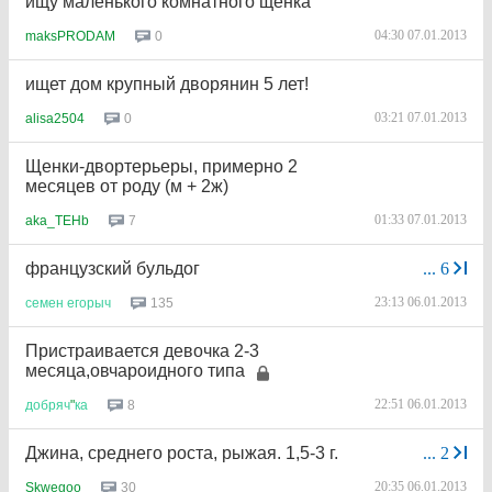
ищу маленького комнатного щенка
04:30 07.01.2013
0
maksPRODAM
ищет дом крупный дворянин 5 лет!
03:21 07.01.2013
0
alisa2504
Щенки-двортерьеры, примерно 2
месяцев от роду (м + 2ж)
01:33 07.01.2013
7
aka_TEHb
французский бульдог
...
6
23:13 06.01.2013
135
семен
егорыч
Пристраивается девочка 2-3
месяца,овчароидного типа
22:51 06.01.2013
8
добряч
"
ка
Джина, среднего роста, рыжая. 1,5-3 г.
...
2
20:35 06.01.2013
30
Skwegoo