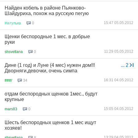
Найден кобель в районе Пьянково-
Шайдуриха, похож на русскую пегую
15:47 05.05.2012
Натулька
0
Щенки беспородные 1 мес. в добрые
руки
11:29 05.05.2012
shsvetlana
0
Дине (1 год) и Луне (4 мес) нужен дом!!!
...
2
Дворняги,девочки, очень симпа
16:31 04.05.2012
###/
34
отдам беспородных щенков 1мес., будут
крупные
15:05 04.05.2012
mars83
0
Шесть беспородных щенков 1 мес ищут
хозяев!
13:29 04.05.2012
shsvetlana
8