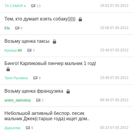
16:03 07.05.2012
ТА
САМАЯ
я
13
Тем, кто думает взять собаку)))))
15:58 07.05.2012
Efa
6
Возьму щенка таксы
15:49 07.05.2012
Куница
-89
3
Бинго! Карликовый пинчер мальчик 1 год!
15:48 07.05.2012
Таня
Рыскина
9
Возьму щенка французика
09:39 07.05.2012
anton_dalnoboy
2
Небольшой активный беспор. песик
мальчик Джек(старше года) ищет дом..
00:23 07.05.2012
Дарьялка
9