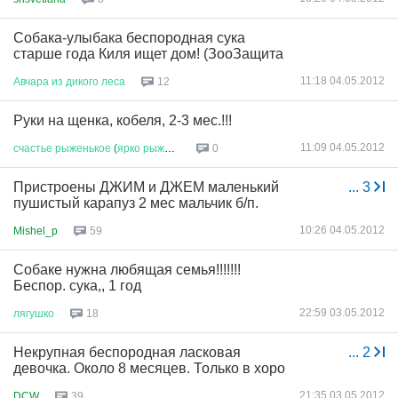
Собака-улыбака беспородная сука
старше года Киля ищет дом! (ЗооЗащита
11:18 04.05.2012
Авчара
из
дикого
леса
12
Руки на щенка, кобеля, 2-3 мес.!!!
11:09 04.05.2012
счастье
рыженькое
(
ярко
рыжее
)...
0
Пристроены ДЖИМ и ДЖЕМ маленький
...
3
пушистый карапуз 2 мес мальчик б/п.
10:26 04.05.2012
Mishel_p
59
Собаке нужна любящая семья!!!!!!!
Беспор. сука,, 1 год
22:59 03.05.2012
лягушко
18
Некрупная беспородная ласковая
...
2
девочка. Около 8 месяцев. Только в хоро
21:35 03.05.2012
DCW
39