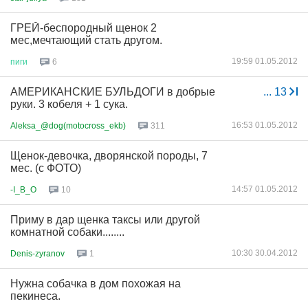
ГРЕЙ-беспородный щенок 2
мес,мечтающий стать другом.
19:59 01.05.2012
пиги
6
АМЕРИКАНСКИЕ БУЛЬДОГИ в добрые
...
13
руки. 3 кобеля + 1 сука.
16:53 01.05.2012
Aleksa_@dog(motocross_ekb)
311
Щенок-девочка, дворянской породы, 7
мес. (с ФОТО)
14:57 01.05.2012
-I_B_O
10
Приму в дар щенка таксы или другой
комнатной собаки........
10:30 30.04.2012
Denis-zyranov
1
Нужна собачка в дом похожая на
пекинеса.