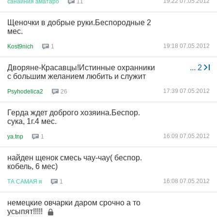
19:22 07.05.2012
санаиния
аматаро
11
Щеночки в добрые руки.Беспородные 2
мес.
19:18 07.05.2012
Kost9nich
1
Дворяне-Красавцы!Истинные охранники
...
2
с большим желанием любить и служит
17:39 07.05.2012
Psyhodelica2
26
Герда ждет доброго хозяина.Беспор.
сука, 1г.4 мес.
16:09 07.05.2012
ya.tnp
1
найден щенок смесь чау-чау( беспор.
кобель, 6 мес)
16:08 07.05.2012
ТА
САМАЯ
я
1
немецкие овчарки даром срочно а то
усыпят!!!!!