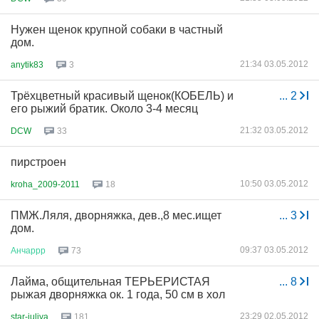
Нужен щенок крупной собаки в частный
дом.
21:34 03.05.2012
anytik83
3
Трёхцветный красивый щенок(КОБЕЛЬ) и
...
2
его рыжий братик. Около 3-4 месяц
21:32 03.05.2012
DCW
33
пирстроен
10:50 03.05.2012
kroha_2009-2011
18
ПМЖ.Ляля, дворняжка, дев.,8 мес.ищет
...
3
дом.
09:37 03.05.2012
Анчаррр
73
Лайма, общительная ТЕРЬЕРИСТАЯ
...
8
рыжая дворняжка ок. 1 года, 50 см в хол
23:29 02.05.2012
star-juliya
181