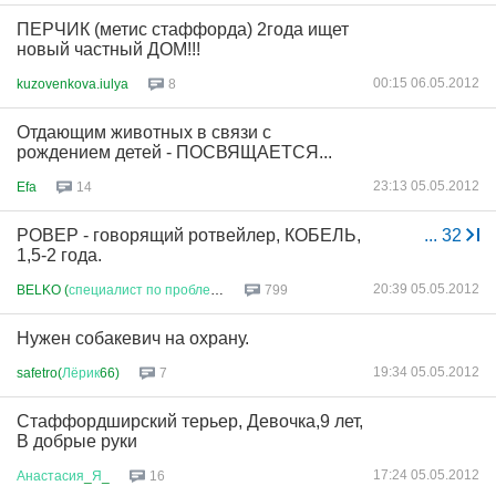
ПЕРЧИК (метис стаффорда) 2года ищет
новый частный ДОМ!!!
00:15 06.05.2012
kuzovenkova.iulya
8
Отдающим животных в связи с
рождением детей - ПОСВЯЩАЕТСЯ...
23:13 05.05.2012
Efa
14
РОВЕР - говорящий ротвейлер, КОБЕЛЬ,
...
32
1,5-2 года.
20:39 05.05.2012
BELKO (
специалист
по
проблеме
)
799
Нужен собакевич на охрану.
19:34 05.05.2012
safetro(
Лёрик
66)
7
Стаффордширский терьер, Девочка,9 лет,
В добрые руки
17:24 05.05.2012
Анастасия
_
Я
_
16