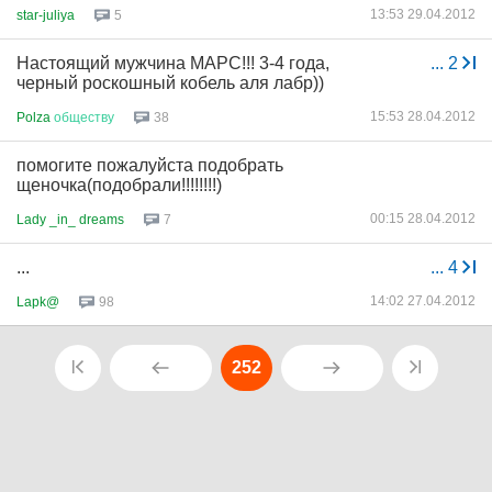
13:53 29.04.2012
star-juliya
5
Настоящий мужчина МАРС!!! 3-4 года,
...
2
черный роскошный кобель аля лабр))
15:53 28.04.2012
Polza
обществу
38
помогите пожалуйста подобрать
щеночка(подобрали!!!!!!!!)
00:15 28.04.2012
Lady _in_ dreams
7
...
...
4
14:02 27.04.2012
Lapk@
98
252