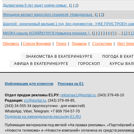
Далматинка 9 лет ищет новую семью
(
1
|
2
)
Женщина желает взрослого спаниеля, Новоуральск
(
1
|
2
)
Шарпей - коричневый мальчик 1 год, без документов - УЖЕ ПРИСТРОЕН с
МИЛКА нашла ХОЗЯЙКУ!!!!!! В Невьянск поехала :)
(
1
|
2
|
3
|
4
|
5
| .... |
12
|
1
Обновить
|
Список Форумов
|
Поиск
|
Правила
|
Статистика
|
Лист бло
ЗНАКОМСТВА В ЕКАТЕРИНБУРГЕ
ПОГОДА В ЕКА
АФИША В ЕКАТЕРИНБУРГЕ
ГОРОСКОП
КУРСЫ ВАЛ
Информация для клиентов
Реклама на Е1
Отдел продаж рекламы Е1.РУ:
reklamae1@iportal.ru
, (343) 379-49-10
Редакция:
e1@iportal.ru
, (343) 379-49-95,
(343) 34-555-34 (круглосуточно - для новостей)
WhatsApp, Viber, Telegram: +7 909 704-57-70
Подписка на еженедельную рассылку E1.RU
Публикация материалов под меткой «На правах рекламы», «Партнёрский 
«Новости телекома» и «Новости компаний» оплачена из средств рекламо