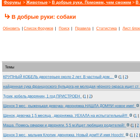
Форумы
>
Животные
>
В добрые руки. Поможем, чем сможем
>
В
В добрые руки: собаки
Обновить
|
Список Форумов
|
Поиск
|
Правила
|
Статистика
|
Лист бло
Темы
КРУПНЫЙ КОБЕЛЬ двортерьер около 2 лет. В частный дом...
(
1
|
2
)
найденная сука французского бульдога,не молодая,чёрного окраса ищет с
Тузик, кобель дворянин, 1 год ПРИСТРОЕН
(
1
|
2
)
Щенок 3 мес., рыженькая девочка- дворняжка.НАШЛА ДОМ!!!И новое имя!
Щенок, девочка 1,5 месяца , дворняжка. УЕХАЛА на испытательный!!!
(
1
|
Маша. Помесь овчарки и дворняги. 5,5 м.Ищет любящих родителей!
(
1
|
2
Щенок 3 мес., мальчик Клопик, дврняжка. Новый дом!!! И имя Hooch!
(
1
|
2