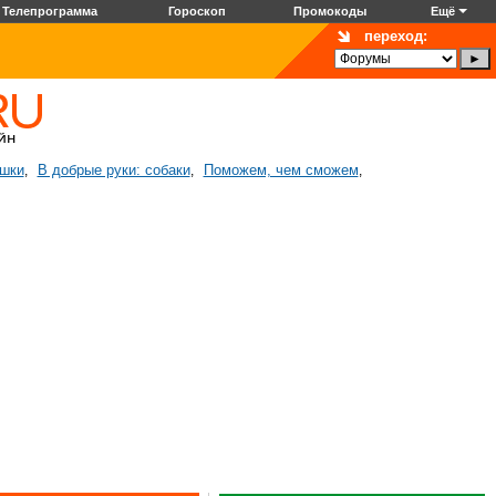
Телепрограмма
Гороскоп
Промокоды
Ещё
переход:
ошки
В добрые руки: собаки
Поможем, чем сможем
,
,
,