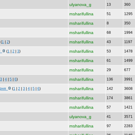
ulyanova_g
13
360
msharifullina
51
1295
msharifullina
8
350
msharifullina
68
1994
msharifullina
(
1
|
2
)
43
1197
msharifullina
й!
(
1
|
2
|
3
)
53
1478
msharifullina
61
1499
msharifullina
29
677
msharifullina
3
|
4
|
5
|
6
)
136
3991
msharifullina
орня
(
1
|
2
|
3
|
4
|
5
|
6
)
142
3608
msharifullina
174
3861
msharifullina
57
1421
ulyanova_g
41
3571
msharifullina
97
2283