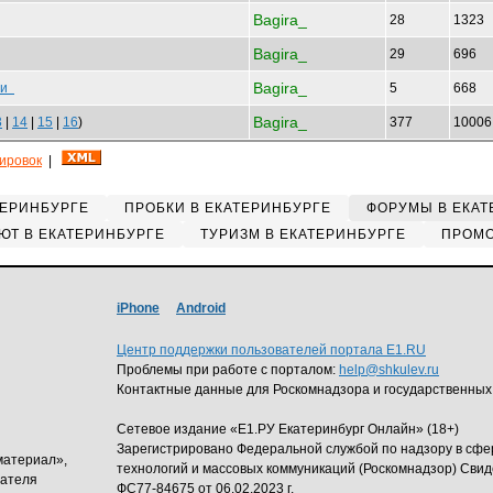
Bagira_
28
1323
Bagira_
29
696
Bagira_
ами
5
668
Bagira_
3
|
14
|
15
|
16
)
377
1000
кировок
|
ТЕРИНБУРГЕ
ПРОБКИ В ЕКАТЕРИНБУРГЕ
ФОРУМЫ В ЕКАТ
ЮТ В ЕКАТЕРИНБУРГЕ
ТУРИЗМ В ЕКАТЕРИНБУРГЕ
ПРОМО
iPhone
Android
Центр поддержки пользователей портала E1.RU
Проблемы при работе с порталом:
help@shkulev.ru
Контактные данные для Роскомнадзора и государственных
Сетевое издание «Е1.РУ Екатеринбург Онлайн» (18+)
Зарегистрировано Федеральной службой по надзору в сф
материал»,
технологий и массовых коммуникаций (Роскомнадзор) Свид
дателя
ФС77-84675 от 06.02.2023 г.