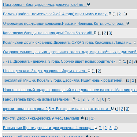
Пистроена - Вега, дворняжка, девочка, ок.4 лет
Волчок ( кобель, помесь с лайкой, 4 года) ищет маму и папу
(
1
|
2
|
3
)
Очередные подкидыши конюшни.Рыжик и Черныш. Коты. около года.
Кареглазая блондинка нашла дом! Спасибо всем!!!
(
1
|
2
|
3
)
Кому нужен друг и охранник. Дворняга, СУКА,3 года, Красавица Линда ищ
Очаровательная девочка- дворняжка, около года, ищет любящих родителе
Лиза. Дворняга - девочка. 3 года. Срочно ищет новых родителей.
(
1
|
2
|
3
)
Нюша. девочка. 2 года. дворняга. Ищем хозяев.
(
1
|
2
)
Трехлапый Мишка. Кобель.3 года. Дворняга. Ищет новых родителей.
(
1
|
2
|
Наш конюшенный подарок,,нашедший свое домашнее счастье. Мальчик.дв
Ганс , теперь Круз. на испытательном.
(
1
|
2
|
3
|
4
|
5
|
6
|
7
)
щенки . помесь овчарки. 2,5 м. Все щенки на испытательном.
(
1
|
2
|
3
)
Кристи, дворняжка-девочка 9 мес., Мелкая!!
(
1
|
2
)
Выжившие Щенки дворняги, две девочки. 4 месяца.
(
1
|
2
|
3
|
4
)