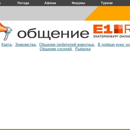
а
Погода
Афиша
Форумы
Туризм
Карта
Знакомства
Общение любителей животных
В добрые руки: к
:
,
,
,
Общение соседей
Рыбалка
,