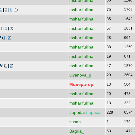
msharifullina
36
1140
msharifullina
1
|
2
|
3
|
4
)
75
1702
msharifullina
85
1642
msharifullina
(
1
|
2
|
3
)
57
1831
msharifullina
(
1
|
2
)
28
664
msharifullina
)
38
1250
msharifullina
19
671
msharifullina
(
1
|
2
)
47
1270
ulyanova_g
29
3604
Модератор
13
504
msharifullina
20
478
msharifullina
13
332
Lapodai
Лариса
228
6574
susan
1
179
Bagira_
63
1472