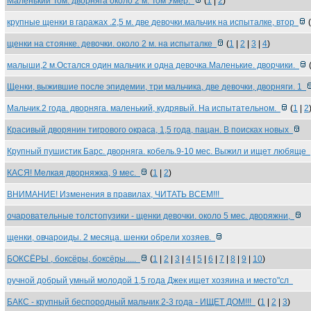
Маленький Том. дворняга около 2 м. Том Умер.
(
1
|
2
)
крупные щенки в гаражах .2,5 м. две девочки.мальчик на испыталке, втор
(
щенки на стоянке. девочки. около 2 м. на испыталке
(
1
|
2
|
3
|
4
)
малыши,2 м.Остался один мальчик и одна девочка.Маленькие. дворчики.
Щенки, выжившие после эпидемии, три мальчика, две девочки, дворняги. 1
Мальчик.2 года. дворняга. маленький, кудрявый. На испытательном.
(
1
|
2
Красивый дворянин тигрового окраса, 1,5 года, пацан. В поисках новых
Крупный пушистик Барс. дворняга. кобель.9-10 мес. Выжил и ищет любяще
КАСЯ! Мелкая дворняжка, 9 мес.
(
1
|
2
)
ВНИМАНИЕ! Изменения в правилах, ЧИТАТЬ ВСЕМ!!!
очаровательные толстопузики - щенки девочки. около 5 мес. дворяжни,
щенки, овчароиды. 2 месяца. шенки обрели хозяев.
БОКСЁРЫ , боксёры, боксёры.....
(
1
|
2
|
3
|
4
|
5
|
6
|
7
|
8
|
9
|
10
)
ручной добрый умный молодой 1,5 года Джек ищет хозяина и место"сл
БАКС - крупный беспородный мальчик 2-3 года - ИЩЕТ ДОМ!!!
(
1
|
2
|
3
)