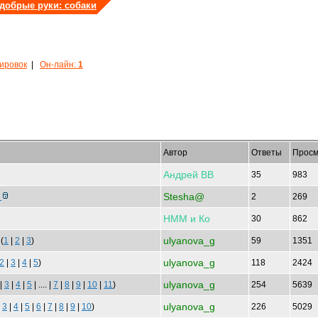
 добрые руки: собаки
кировок
|
Он-лайн:
1
Автор
Ответы
Просм
Андрей
ВВ
35
983
Stesha@
т
2
269
НММ
и
Ко
30
862
ulyanova_g
(
1
|
2
|
3
)
59
1351
ulyanova_g
2
|
3
|
4
|
5
)
118
2424
ulyanova_g
|
3
|
4
|
5
| .... |
7
|
8
|
9
|
10
|
11
)
254
5639
ulyanova_g
|
3
|
4
|
5
|
6
|
7
|
8
|
9
|
10
)
226
5029