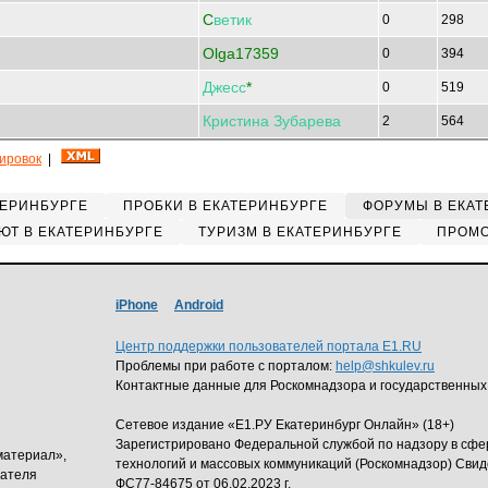
C
ветик
0
298
Olga17359
0
394
Джесс
*
0
519
Кристина
Зубарева
2
564
кировок
|
ТЕРИНБУРГЕ
ПРОБКИ В ЕКАТЕРИНБУРГЕ
ФОРУМЫ В ЕКАТ
ЮТ В ЕКАТЕРИНБУРГЕ
ТУРИЗМ В ЕКАТЕРИНБУРГЕ
ПРОМО
iPhone
Android
Центр поддержки пользователей портала E1.RU
Проблемы при работе с порталом:
help@shkulev.ru
Контактные данные для Роскомнадзора и государственных
Сетевое издание «Е1.РУ Екатеринбург Онлайн» (18+)
Зарегистрировано Федеральной службой по надзору в сф
материал»,
технологий и массовых коммуникаций (Роскомнадзор) Свид
дателя
ФС77-84675 от 06.02.2023 г.