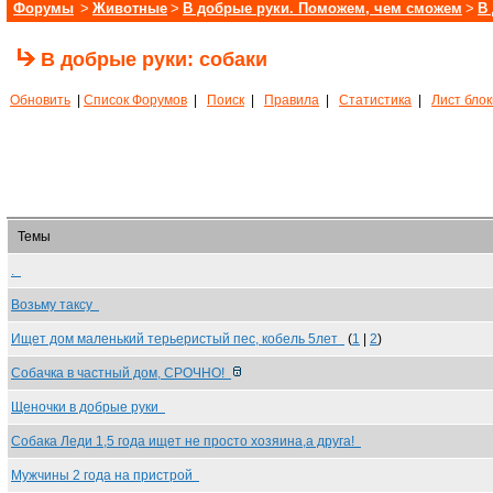
Форумы
>
Животные
>
В добрые руки. Поможем, чем сможем
>
В
В добрые руки: собаки
Обновить
|
Список Форумов
|
Поиск
|
Правила
|
Статистика
|
Лист бло
Темы
.
Возьму таксу
Ищет дом маленький терьеристый пес, кобель 5лет
(
1
|
2
)
Собачка в частный дом, СРОЧНО!
Щеночки в добрые руки
Собака Леди 1,5 года ищет не просто хозяина,а друга!
Мужчины 2 года на пристрой