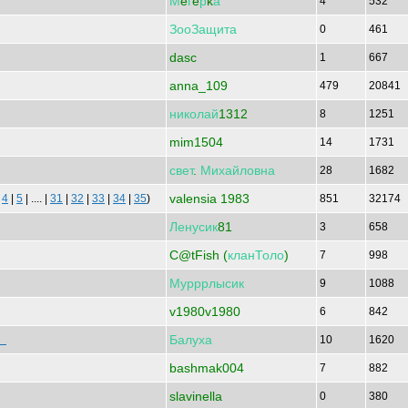
М
e
г
e
р
k
а
4
532
ЗооЗащита
0
461
dasc
1
667
anna_109
479
20841
николай
1312
8
1251
mim1504
14
1731
свет
.
Михайловна
28
1682
valensia 1983
|
4
|
5
| .... |
31
|
32
|
33
|
34
|
35
)
851
32174
Ленусик
81
3
658
C@tFish (
кланТоло
)
7
998
Мурррлысик
9
1088
v1980v1980
6
842
Балуха
ай
10
1620
bashmak004
7
882
slavinella
0
380