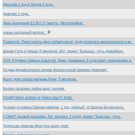
Диночка 1 год и Линда 2 года
Девочки 2 года
День рождения Е1.RU 17 марта - Мозгобойня!
очень насущный вопрос.
Помогите. Пристроить двух собак(улица), буду помогать материально и во
Щенки Голд и Нюша (5 месяцев, б/п), приют "Бароша - путь домой&qu
SOS !!! Нужна помощь в выгуле. Джек, примерно 3 года ищет передержку и
Отдам двухмесячного щенка французской овчарки (девочка)
Ишет дом собака мальчик Ричи, 5 месяцев
Белая ласковая лайка ищет хозяев
ПОДРУЖКИ АЛИКА И УМКА ИЩУТ ДОМ
Хозяин отзовись! Щенок овчарки, 1 год, добрый. ул Щорса-Белинского
СОФИТ (рыжий красавец, б/п, возраст 2 года), приют "Бароша - путь
Чудесная девочка Фортуна ищет дом!