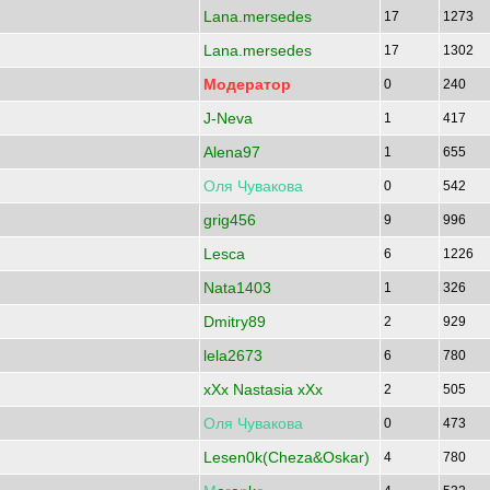
Lana.mersedes
17
1273
Lana.mersedes
17
1302
Модератор
0
240
J-Neva
1
417
Alena97
1
655
Оля
Чувакова
0
542
grig456
9
996
Lesca
6
1226
Nata1403
1
326
Dmitry89
2
929
lela2673
6
780
xXx Nastasia xXx
2
505
Оля
Чувакова
0
473
Lesen0k(Cheza&Oskar)
4
780