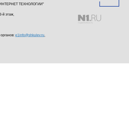
ю "ИНТЕРНЕТ ТЕХНОЛОГИИ"
3-й этаж,
 органов:
e1info@shkulev.ru
,