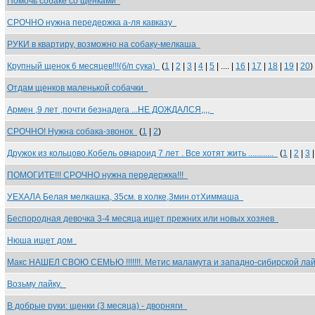
Помочь собаке со щенками
СРОЧНО нужна передержка а-ля кавказу
РУКИ в квартиру, возможно на собаку-мелкаша
Крупный щенок 6 месяцев!!!(б/п сука)
(
1
|
2
|
3
|
4
|
5
| .... |
16
|
17
|
18
|
19
|
20
)
Отдам щенков маленькой собачки
Армен ,9 лет ,почти безнадега ...НЕ ДОЖДАЛСЯ,,,,
СРОЧНО! Нужна собака-звонок
(
1
|
2
)
Дружок из кольцово.Кобель овчароид 7 лет . Все хотят жить ............
(
1
|
2
|
3
ПОМОГИТЕ!!! СРОЧНО нужна передержка!!!
УЕХАЛА Белая мелкашка, 35см. в холке,3мин.отХиммаша
Беспородная девочка 3-4 месяца ищет прежних или новых хозяев
Нюша ищет дом
Макс НАШЕЛ СВОЮ СЕМЬЮ !!!!!!!. Метис маламута и западно-сибирской л
Возьму лайку.
В добрые руки: щенки (3 месяца) - дворняги