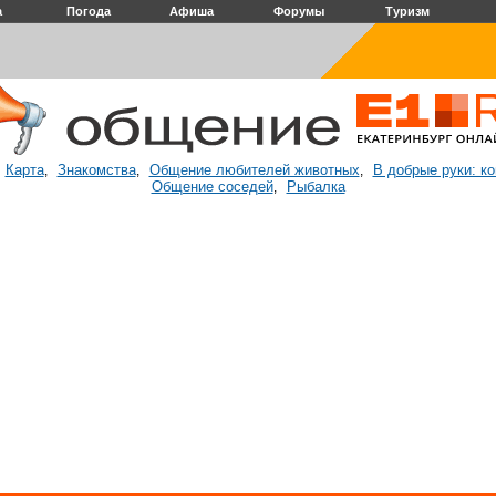
а
Погода
Афиша
Форумы
Туризм
Карта
Знакомства
Общение любителей животных
В добрые руки: к
:
,
,
,
Общение соседей
Рыбалка
,