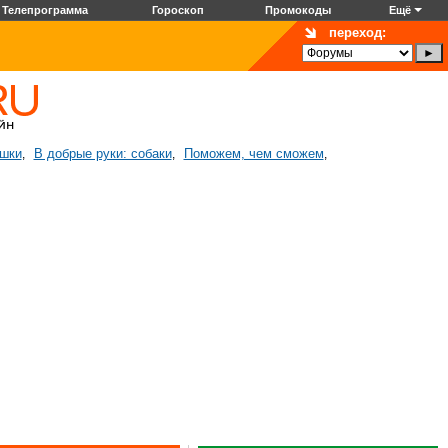
Телепрограмма
Гороскоп
Промокоды
Ещё
переход:
ошки
В добрые руки: собаки
Поможем, чем сможем
,
,
,