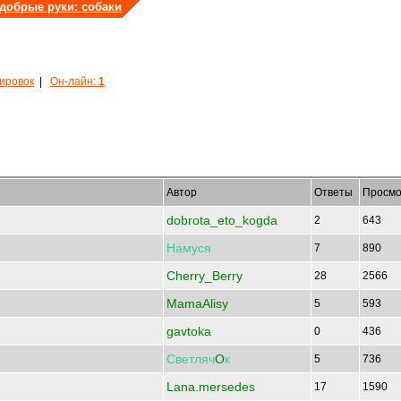
 добрые руки: собаки
кировок
|
Он-лайн:
1
Автор
Ответы
Просмо
dobrota_eto_kogda
2
643
Намуся
7
890
Cherry_Berry
28
2566
MamaAlisy
5
593
gavtoka
0
436
Светляч
O
к
5
736
Lana.mersedes
17
1590