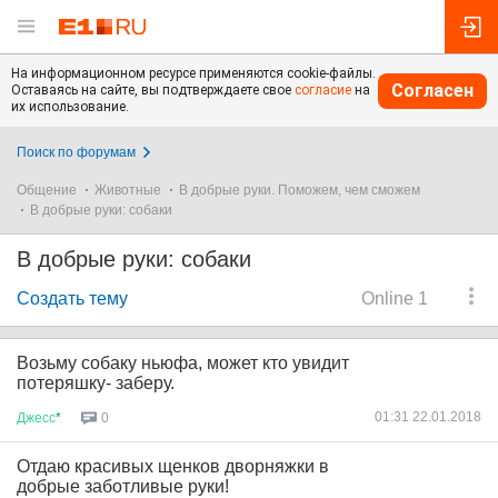
На информационном ресурсе применяются cookie-файлы.
Согласен
Оставаясь на сайте, вы подтверждаете свое
согласие
на
их использование.
Поиск по форумам
Общение
Животные
В добрые руки. Поможем, чем сможем
В добрые руки: собаки
В добрые руки: собаки
Создать тему
Online 1
Возьму собаку ньюфа, может кто увидит
потеряшку- заберу.
01:31 22.01.2018
Джесс
*
0
Отдаю красивых щенков дворняжки в
добрые заботливые руки!