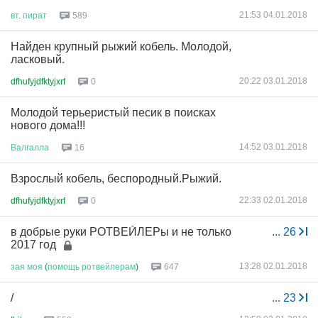
21:53 04.01.2018
вт
.
пират
589
Найден крупный рыжий кобель. Молодой,
ласковый.
20:22 03.01.2018
dfhufyjdfktyjxrf
0
Молодой терьеристый песик в поисках
нового дома!!!
14:52 03.01.2018
Валгалла
16
Взрослый кобель, беспородный.Рыжий.
22:33 02.01.2018
dfhufyjdfktyjxrf
0
в добрые руки РОТВЕЙЛЕРы и не только
...
26
2017 год
13:28 02.01.2018
зая
моя
(
помощь
ротвейлерам
)
647
/
...
23