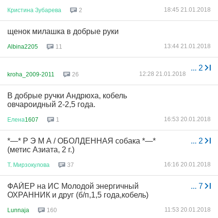
18:45 21.01.2018
Кристина
Зубарева
2
щенок милашка в добрые руки
13:44 21.01.2018
Albina2205
11
...
2
12:28 21.01.2018
kroha_2009-2011
26
В добрые ручки Андрюха, кобель
овчароидный 2-2,5 года.
16:53 20.01.2018
Елена
1607
1
*—* Р Э М А / ОБОЛДЕННАЯ собака *—*
...
2
(метис Азиата, 2 г.)
16:16 20.01.2018
Т
.
Мирзокулова
37
ФАЙЕР на ИС Молодой энергичный
...
7
ОХРАННИК и друг (б/п,1,5 года,кобель)
11:53 20.01.2018
Lunnaja
160