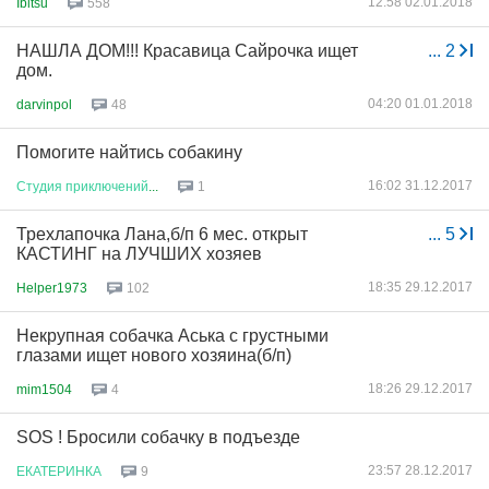
12:58 02.01.2018
Ibitsu
558
НАШЛА ДОМ!!! Красавица Сайрочка ищет
...
2
дом.
04:20 01.01.2018
darvinpol
48
Помогите найтись собакину
16:02 31.12.2017
Студия
приключений
...
1
Трехлапочка Лана,б/п 6 мес. открыт
...
5
КАСТИНГ на ЛУЧШИХ хозяев
18:35 29.12.2017
Helper1973
102
Некрупная собачка Аська с грустными
глазами ищет нового хозяина(б/п)
18:26 29.12.2017
mim1504
4
SOS ! Бросили собачку в подъезде
23:57 28.12.2017
ЕКАТЕРИНКА
9