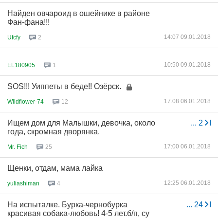
Найден овчароид в ошейнике в районе
Фан-фана!!!
14:07 09.01.2018
Ufcfy
2
10:50 09.01.2018
EL180905
1
SOS!!! Уиппеты в беде!! Озёрск.
17:08 06.01.2018
Wildflower-74
12
Ищем дом для Малышки, девочка, около
...
2
года, скромная дворянка.
17:00 06.01.2018
Mr. Fich
25
Щенки, отдам, мама лайка
12:25 06.01.2018
yuliashiman
4
На испыталке. Бурка-чернобурка
...
24
красивая собака-любовь! 4-5 лет.б/п, су