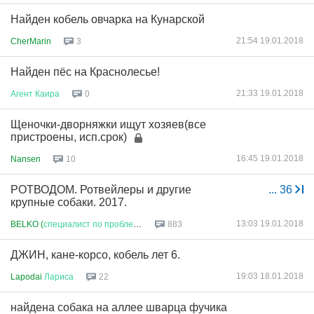
Найден кобель овчарка на Кунарской
21:54 19.01.2018
CherMarin
3
Найден пёс на Краснолесье!
21:33 19.01.2018
Агент
Каира
0
Щеночки-дворняжки ищут хозяев(все
пристроены, исп.срок)
16:45 19.01.2018
Nansen
10
РОТВОДОМ. Ротвейлеры и другие
...
36
крупные собаки. 2017.
13:03 19.01.2018
BELKO (
специалист
по
проблеме
)
883
ДЖИН, кане-корсо, кобель лет 6.
19:03 18.01.2018
Lapodai
Лариса
22
найдена собака на аллее шварца фучика