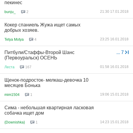
пекинес
21:30 17.01.2018
bunju_
2
Кокер спаниель Жужа ищет самых
добрых хозяев.
23:25 16.01.2018
Tetya Motya
4
Питбули/Стаффы-Второй Шанс
...
7
(Первоуральск) ОСЕНЬ
01:58 16.01.2018
Леста
167
Щенок-подросток- мелкаш-девочка 10
месяцев Бонька
19:06 15.01.2018
mim1504
1
Сима - небольшая квартирная ласковая
собачка ищет дом
14:23 15.01.2018
{Downishka}
1