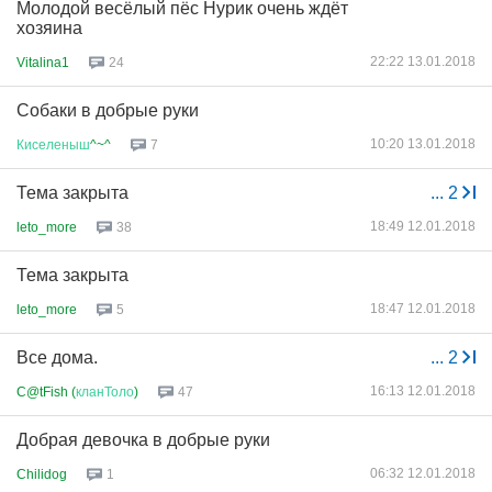
Молодой весёлый пёс Нурик очень ждёт
хозяина
22:22 13.01.2018
Vitalina1
24
Собаки в добрые руки
10:20 13.01.2018
Киселеныш
^~^
7
Тема закрыта
...
2
18:49 12.01.2018
leto_more
38
Тема закрыта
18:47 12.01.2018
leto_more
5
Все дома.
...
2
16:13 12.01.2018
C@tFish (
кланТоло
)
47
Добрая девочка в добрые руки
06:32 12.01.2018
Chilidog
1