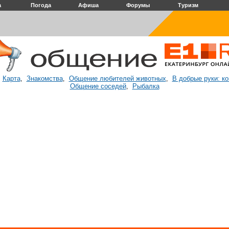
а
Погода
Афиша
Форумы
Туризм
Карта
Знакомства
Общение любителей животных
В добрые руки: к
:
,
,
,
Общение соседей
Рыбалка
,