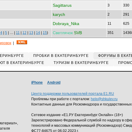
Sagittarus
3
330
karych
2
291
Dobraya_Nika
11
625
Светлячок
SVB
|
4
|
5
| .... |
11
|
12
|
13
|
14
|
15
)
351
143
кировок
|
ТЕРИНБУРГЕ
ПРОБКИ В ЕКАТЕРИНБУРГЕ
ФОРУМЫ В ЕКАТ
ЮТ В ЕКАТЕРИНБУРГЕ
ТУРИЗМ В ЕКАТЕРИНБУРГЕ
ПРОМО
iPhone
Android
Центр поддержки пользователей портала E1.RU
Проблемы при работе с порталом:
help@shkulev.ru
Контактные данные для Роскомнадзора и государственных
Сетевое издание «Е1.РУ Екатеринбург Онлайн» (18+)
Зарегистрировано Федеральной службой по надзору в сф
материал»,
технологий и массовых коммуникаций (Роскомнадзор) Свид
дателя
ФС77-84675 от 06.02.2023 г.