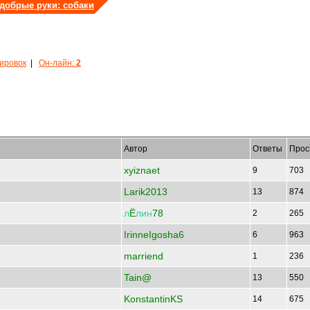
 добрые руки: собаки
кировок
|
Он-лайн:
2
Автор
Ответы
Прос
xyiznaet
9
703
Larik2013
13
874
л
Ё
лин
78
2
265
IrinneIgosha6
6
963
marriend
1
236
Tain@
13
550
KonstantinKS
14
675