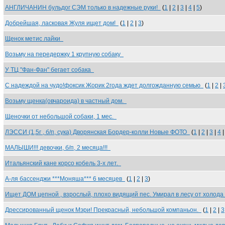
АНГЛИЧАНИН бульдог СЭМ только в надежные руки!
(
1
|
2
|
3
|
4
|
5
)
Добрейшая, ласковая Жуля ищет дом!
(
1
|
2
|
3
)
Щенок метис лайки
Возьму на передержку 1 крупную собаку
У ТЦ "Фан-Фан" бегает собака
С надеждой на чудо!фоксик Жорик 2года ждет долгожданную семью
(
1
|
2
|
Возьму щенка(овчароида) в частный дом.
Щеночки от небольшой собаки, 1 мес.
ЛЭССИ (1,5г , б/п, сука) Дворянская Бордер-колли Новые ФОТО
(
1
|
2
|
3
|
4
МАЛЫШИ!!! девочки, б/п, 2 месяца!!!
Итальянский кане корсо кобель 3-х лет.
А-ля бассенджи ***Моняша*** 6 месяцев
(
1
|
2
|
3
)
Ищет ДОМ цепной , взрослый, плохо видящий пес. Умирал в лесу от холод
Дрессированный щенок Мэри! Прекрасный, небольшой компаньон.
(
1
|
2
|
3