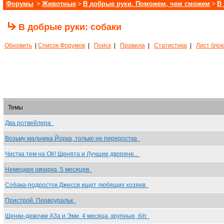
Форумы
>
Животные
>
В добрые руки. Поможем, чем сможем
>
В
В добрые руки: собаки
Обновить
|
Список Форумов
|
Поиск
|
Правила
|
Статистика
|
Лист бло
Темы
Два ротвейлера
Возьму мальчика Йорка, только не переростка
Чистка тем на ОК! Щенята и Лучшие дворяне..
Немецкая овчарка, 5 месяцев
Собака-подросток Джесси ищет любящих хозяев
Пристрой. Первоуральк
Щенки-девочки А3а и Эми. 4 месяца, крупные, б/п