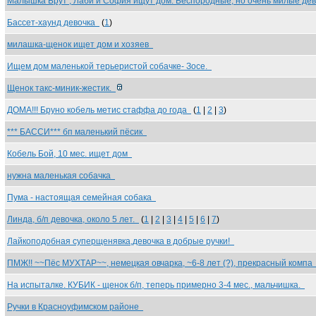
Малышка Брут , Лаби и София ищут дом. Беспородные, но очень милые д
Бассет-хаунд девочка
(
1
)
милашка-щенок ищет дом и хозяев
Ищем дом маленькой терьеристой собачке- Зосе.
Щенок такс-миник-жестик.
ДОМА!!! Бруно кобель метис стаффа до года
(
1
|
2
|
3
)
*** БАССИ*** бп маленький пёсик
Кобель Бой, 10 мес. ищет дом
нужна маленькая собачка
Пума - настоящая семейная собака
Линда, б/п девочка, около 5 лет.
(
1
|
2
|
3
|
4
|
5
|
6
|
7
)
Лайкоподобная суперщенявка,девочка в добрые ручки!
ПМЖ!! ~~Пёс МУХТАР~~, немецкая овчарка, ~6-8 лет (?), прекрасный комп
На испыталке. КУБИК - щенок б/п, теперь примерно 3-4 мес., мальчишка.
Ручки в Красноуфимском районе