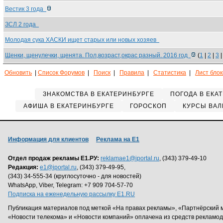
Вестик 3 года
ЗСЛ 2 года
Молодая сука ХАСКИ ищет старых или новых хозяев
Щенки, щенулечки, щенята. Пол,возраст,окрас разный. 2016 год
(
1
|
2
|
3
Обновить
|
Список Форумов
|
Поиск
|
Правила
|
Статистика
|
Лист бло
ЗНАКОМСТВА В ЕКАТЕРИНБУРГЕ
ПОГОДА В ЕКА
АФИША В ЕКАТЕРИНБУРГЕ
ГОРОСКОП
КУРСЫ ВАЛ
Информация для клиентов
Реклама на Е1
Отдел продаж рекламы Е1.РУ:
reklamae1@iportal.ru
, (343) 379-49-10
Редакция:
e1@iportal.ru
, (343) 379-49-95,
(343) 34-555-34 (круглосуточно - для новостей)
WhatsApp, Viber, Telegram: +7 909 704-57-70
Подписка на еженедельную рассылку E1.RU
Публикация материалов под меткой «На правах рекламы», «Партнёрский 
«Новости телекома» и «Новости компаний» оплачена из средств рекламо