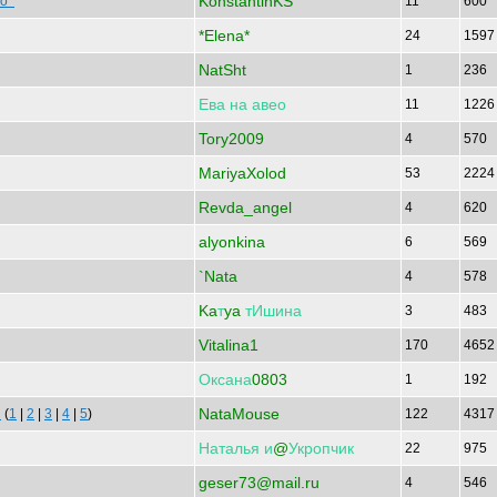
KonstantinKS
ево
11
600
*Elena*
24
159
NatSht
1
236
Ева
на
авео
11
122
Tory2009
4
570
MariyaXolod
53
222
Revda_angel
4
620
alyonkina
6
569
`Nata
4
578
Ka
т
ya
тИшина
3
483
Vitalina1
170
465
Оксана
0803
1
192
NataMouse
а
(
1
|
2
|
3
|
4
|
5
)
122
431
Наталья
и
@
Укропчик
22
975
geser73@mail.ru
4
546