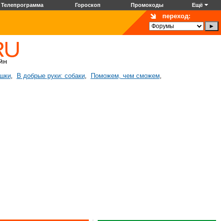
Телепрограмма
Гороскоп
Промокоды
Ещё
переход:
ошки
В добрые руки: собаки
Поможем, чем сможем
,
,
,