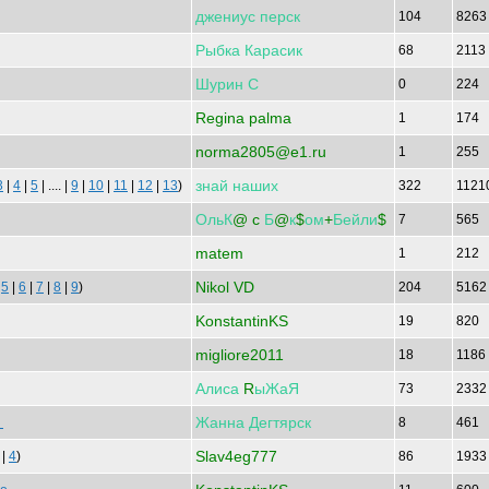
джениус
перск
104
826
Рыбка
Карасик
68
2113
Шурин
С
0
224
Regina palma
1
174
norma2805@e1.ru
1
255
знай
наших
3
|
4
|
5
| .... |
9
|
10
|
11
|
12
|
13
)
322
1121
ОльК
@ c
Б
@
к
$
ом
+
Бейли
$
7
565
matem
1
212
Nikol VD
|
5
|
6
|
7
|
8
|
9
)
204
516
KonstantinKS
19
820
migliore2011
18
1186
Алиса
R
ыЖаЯ
73
233
Жанна
Дегтярск
а
8
461
Slav4eg777
|
4
)
86
193