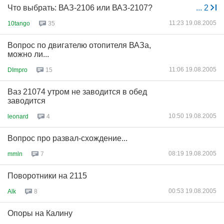
Что выбрать: ВАЗ-2106 или ВАЗ-2107?
...
2
11:23 19.08.2005
10tango
35
Вопрос по двигателю отопителя ВАЗа,
можно ли...
11:06 19.08.2005
DImpro
15
Ваз 21074 утром не заводится в обед
заводится
10:50 19.08.2005
leonard
4
Вопрос про развал-схождение...
08:19 19.08.2005
mmln
7
Поворотники на 2115
00:53 19.08.2005
Alk
8
Опоры на Калину