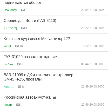
поднимаются обороты
22:54 21.08.2005
UsaToday
2
Сервис для Волги (ГАЗ-3110)
21:22 21.08.2005
[GRIZZLY]
4
Кто знает куда делся Миг-антикор???
18:22 21.08.2005
vanul
16
ГАЗ-31029 развал-схождение
00:44 21.08.2005
dvr4.ru
1
ВАЗ-21099 с ДК и катализ., контроллер
GM-ISFI-2S, провалы
22:49 20.08.2005
Калата
5
Российская автоаккустика
22:46 20.08.2005
LexaB
2