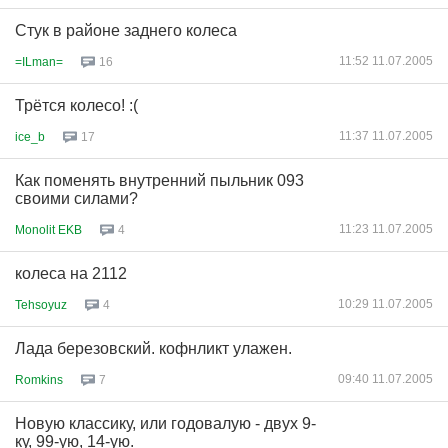
Стук в районе заднего колеса
11:52 11.07.2005
=ILman=
16
Трётся колесо! :(
11:37 11.07.2005
ice_b
17
Как поменять внутренний пыльник 093
своими силами?
11:23 11.07.2005
Monolit EKB
4
колеса на 2112
10:29 11.07.2005
Tehsoyuz
4
Лада березовский. кофнликт улажен.
09:40 11.07.2005
Romkins
7
Новую классику, или годовалую - двух 9-
ку, 99-ую, 14-ую.