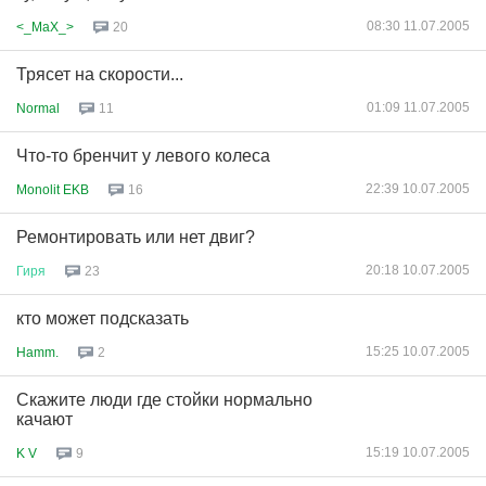
08:30 11.07.2005
<_MaX_>
20
Трясет на скорости...
01:09 11.07.2005
Normal
11
Что-то бренчит у левого колеса
22:39 10.07.2005
Monolit EKB
16
Ремонтировать или нет двиг?
20:18 10.07.2005
Гиря
23
кто может подсказать
15:25 10.07.2005
Hamm.
2
Скажите люди где стойки нормально
качают
15:19 10.07.2005
K V
9