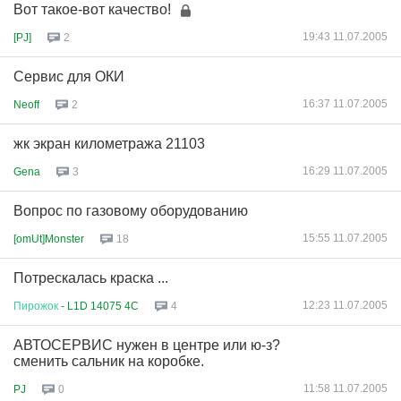
Вот такое-вот качество!
19:43 11.07.2005
[PJ]
2
Сервис для ОКИ
16:37 11.07.2005
Neoff
2
жк экран километража 21103
16:29 11.07.2005
Gena
3
Вопрос по газовому оборудованию
15:55 11.07.2005
[omUt]Monster
18
Потрескалась краска ...
12:23 11.07.2005
Пирожок
- L1D 14075 4C
4
АВТОСЕРВИС нужен в центре или ю-з?
сменить сальник на коробке.
11:58 11.07.2005
PJ
0