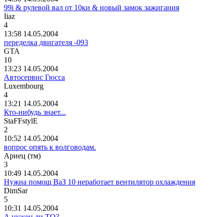
99i & рулевой вал от 10ки & новый замок зажигания
Iiaz
4
13:58 14.05.2004
переделка двигателя -093
GTA
10
13:23 14.05.2004
Автосервис Гюсса
Luxembourg
4
13:21 14.05.2004
Кто-нибудь знает...
StaFFstylE
2
10:52 14.05.2004
вопрос опять к волговодам.
Ариец
(
тм
)
3
10:49 14.05.2004
Нужна помощ ВаЗ 10 неработает вентилятор охлаждения
DimSar
5
10:31 14.05.2004
А нужен ли ТО?