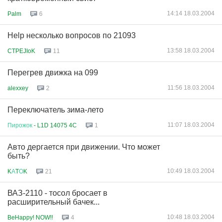
14:14 18.03.2004
Palm
6
Help несколько вопросов по 21093
13:58 18.03.2004
CTPEJIoK
11
Перегрев движка на 099
11:56 18.03.2004
alexxey
2
Переключатель зима-лето
11:07 18.03.2004
Пирожок
- L1D 14075 4C
1
Авто дергается при движении. Что может
быть?
10:49 18.03.2004
K
А
T
О
K
21
ВАЗ-2110 - тосол бросает в
расширительный бачек...
10:48 18.03.2004
BeHappy! NOW!!
4