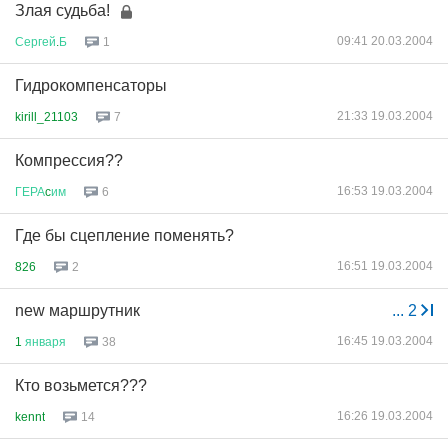
Злая судьба!
09:41 20.03.2004
Сергей
.
Б
1
Гидрокомпенсаторы
21:33 19.03.2004
kirill_21103
7
Компрессия??
16:53 19.03.2004
ГЕРА
c
им
6
Где бы сцепление поменять?
16:51 19.03.2004
826
2
new маршрутник
...
2
16:45 19.03.2004
1
января
38
Кто возьмется???
16:26 19.03.2004
kennt
14