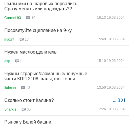
Пыльники на шаровых порвались...
Сразу менять или подождать??
16:13 19.03.2004
Current 93
10
Посоветуйте сцепление на 9-ку
15:49 19.03.2004
max@
17
Нужен маслоотделитель.
15:10 19.03.2004
а
s
р
0
Нужны страрые/сломанные/ненужные
части КПП 2108: валы, шестерни
13:50 19.03.2004
Italman
13
Сколько стоит Калина?
...
3
12:26 19.03.2004
Shark`s
65
Рынок у Белой башни