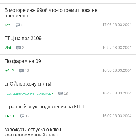
В моторе инж 99ой что-то гремит пока не
прогреешь.
17:05 18.03.2004
Iiaz
6
ГТЦ на ваз 2109
16:57 18.03.2004
Vint
2
По фарам на 09
16:55 18.03.2004
!+?=?
13
спОЙлер хочу снять!
16:47 18.03.2004
<
авиациясухопутныхвойск
>
18
странный звук..подозрения на КПП
16:07 18.03.2004
KROT
12
завожусь, отпускаю ключ -
кратковременный свист