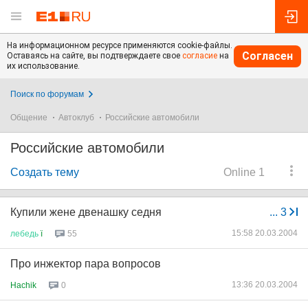
На информационном ресурсе применяются cookie-файлы.
Согласен
Оставаясь на сайте, вы подтверждаете свое
согласие
на
их использование.
Поиск по форумам
Общение
Автоклуб
Российские автомобили
Российские автомобили
Создать тему
Online 1
Купили жене двенашку седня
...
3
15:58 20.03.2004
лебедь
ї
55
Про инжектор пара вопросов
13:36 20.03.2004
Hachik
0