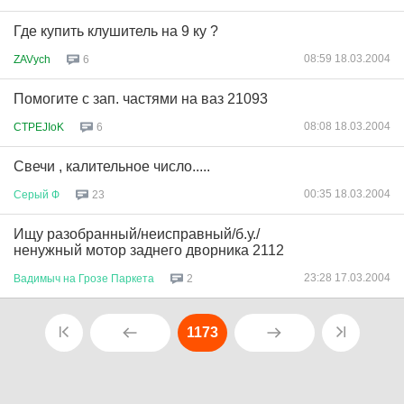
Где купить клушитель на 9 ку ?
08:59 18.03.2004
ZAVych
6
Помогите с зап. частями на ваз 21093
08:08 18.03.2004
CTPEJIoK
6
Свечи , калительное число.....
00:35 18.03.2004
Серый
Ф
23
Ищу разобранный/неисправный/б.у./
ненужный мотор заднего дворника 2112
23:28 17.03.2004
Вадимыч
на
Грозе
Паркета
2
1173