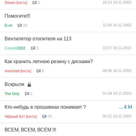
16:14 19.11.2003
Dimon [гость]
1
Помогите!!!
11:06 19.11.2003
E
н
ot
22
Вентилятор отопителя на 113
10:57 19.11.2003
Сергей
2002
3
Как хранить летнюю резину с дисками?
08:56 19.11.2003
novichek [гость]
8
Вскрыли
01:08 19.11.2003
The Only
2
Кто-нибудь в прошивках понимает ?
...
4
00:51 19.11.2003
Чёрный Кот [гость]
75
ВСЕМ, ВСЕМ, ВСЕМ !!!