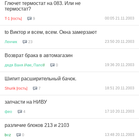
Глючет термостат на 083. Или не
термостат?
00:05 21.11.2003
T-1 [гость]
9
to Виктор и всем, всем. Окна замерзают
23:50 20.11.2003
Ленчик
23
Возврат брака в автомагазин
19:36 20.11.2003
дядя
Ваня
/
Аве
,
Папо
!/
0
Шипит расширительный бачок.
18:51 20.11.2003
Shurik [гость]
7
запчасти на НИВУ
17:10 20.11.2003
фео
4
различие блоков 213 и 2103
13:48 20.11.2003
b
е
z
0