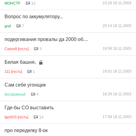
23:28 18.11.2003
MOHCTP
12
Вопрос по аккумулятору...
20:14 18.11.2003
graf
7
подергивания провалы да 2000 об....
19:59 18.11.2003
Сергей [гость]
3
Белая башня,
19:02 18.11.2003
111 [гость]
1
Сам себе угонщик
18:29 18.11.2003
БесШумный
4
Где-бы СО выставить
17:58 18.11.2003
IgorIVS [гость]
14
про переделку 8-ок