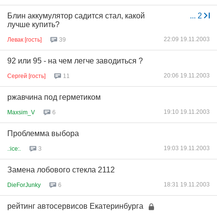
Блин аккумулятор садится стал, какой
...
2
лучше купить?
22:09 19.11.2003
Левак [гость]
39
92 или 95 - на чем легче заводиться ?
20:06 19.11.2003
Сергей [гость]
11
ржавчина под герметиком
19:10 19.11.2003
Maxsim_V
6
Проблемма выбора
19:03 19.11.2003
.:ice:.
3
Замена лобового стекла 2112
18:31 19.11.2003
DieForJunky
6
рейтинг автосервисов Екатеринбурга