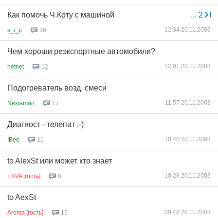
Как помочь Ч.Коту с машиной
...
2
12:34 20.11.2003
s_i_p
26
Чем хороши реэкспортные автомобили?
12:01 20.11.2003
netnet
12
Подогреватель возд. смеси
11:57 20.11.2003
Nexiaman
17
Диагност - телепат :-)
10:45 20.11.2003
IBee
11
to AlexSt или может кто знает
10:28 20.11.2003
EKVA [гость]
8
to AexSt
09:48 20.11.2003
Aroma [гость]
15