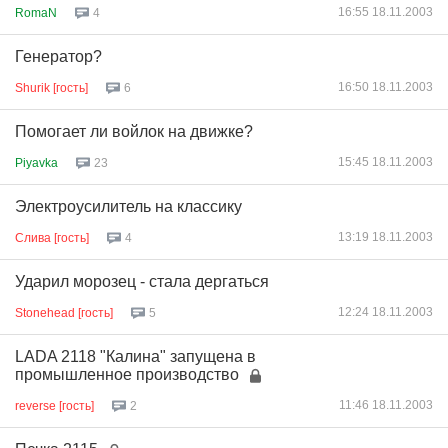
16:55 18.11.2003
RomaN
4
Генератор?
16:50 18.11.2003
Shurik [гость]
6
Помогает ли войлок на движке?
15:45 18.11.2003
Piyavka
23
Электроусилитель на классику
13:19 18.11.2003
Слива [гость]
4
Ударил морозец - стала дергаться
12:24 18.11.2003
Stonehead [гость]
5
LADA 2118 "Калина" запущена в
промышленное производство
11:46 18.11.2003
reverse [гость]
2