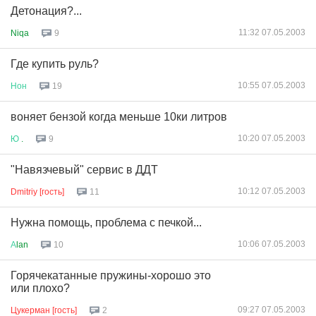
Детонация?...
11:32 07.05.2003
Niqa
9
Где купить руль?
10:55 07.05.2003
Нон
19
воняет бензой когда меньше 10ки литров
10:20 07.05.2003
Ю
.
9
"Навязчевый" сервис в ДДТ
10:12 07.05.2003
Dmitriy [гость]
11
Нужна помощь, проблема с печкой...
10:06 07.05.2003
А
lan
10
Горячекатанные пружины-хорошо это
или плохо?
09:27 07.05.2003
Цукерман [гость]
2