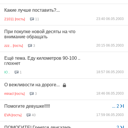
Какие лучше поставить?...
23:40 06.05.2003
21011 [гость]
11
При покупке новой десяты на что
внимание обращать
20:15 06.05.2003
zzz... [гость]
3
Ещё тема. Еду километров 90-100 ..
глохнет
18:57 06.05.2003
Ю
.
1
О вежливости на дороге...
18:46 06.05.2003
miracl [гость]
3
Помогите девушке!!!!!
...
2
17:59 06.05.2003
EVA [гость]
40
ПОМОГИТЕ! Греется двигатель.
...
2