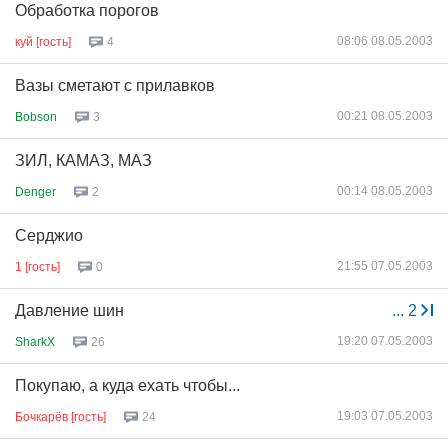
Обработка порогов
08:06 08.05.2003
куй [гость]
4
Вазы сметают с прилавков
00:21 08.05.2003
Bobson
3
ЗИЛ, КАМАЗ, МАЗ
00:14 08.05.2003
Denger
2
Серджио
21:55 07.05.2003
1 [гость]
0
Давление шин
...
2
19:20 07.05.2003
SharkX
26
Покупаю, а куда ехать чтобы...
19:03 07.05.2003
Бочкарёв [гость]
24