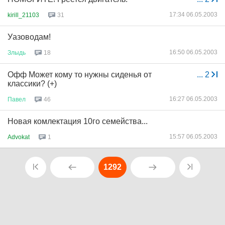
17:34 06.05.2003
kirill_21103
31
Уазоводам!
16:50 06.05.2003
Злыдь
18
Офф Может кому то нужны сиденья от
...
2
классики? (+)
16:27 06.05.2003
Павел
46
Новая комлектация 10го семейства...
15:57 06.05.2003
Advokat
1
1292