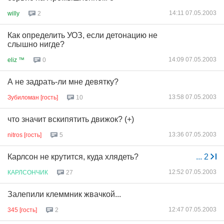
14:11 07.05.2003
willy
2
Как определить УОЗ, если детонацию не
слышно нигде?
14:09 07.05.2003
eliz ™
0
А не задрать-ли мне девятку?
13:58 07.05.2003
Зубиломан [гость]
10
что значит вскипятить движок? (+)
13:36 07.05.2003
nitros [гость]
5
Карлсон не крутится, куда хлядеть?
...
2
12:52 07.05.2003
КАРЛСОНЧИК
27
Залепили клеммник жвачкой...
12:47 07.05.2003
345 [гость]
2