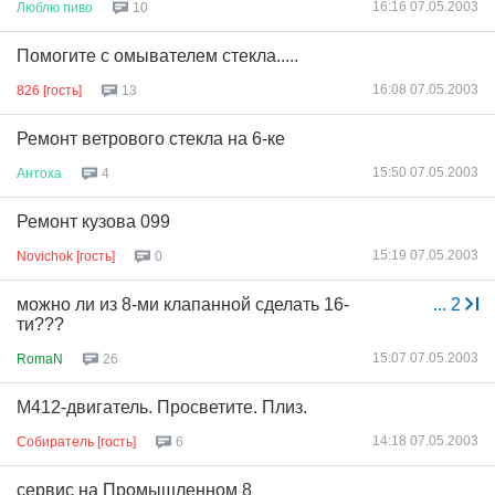
16:16 07.05.2003
Люблю
пиво
10
Помогите с омывателем стекла.....
16:08 07.05.2003
826 [гость]
13
Ремонт ветрового стекла на 6-ке
15:50 07.05.2003
Антоха
4
Ремонт кузова 099
15:19 07.05.2003
Novichok [гость]
0
можно ли из 8-ми клапанной сделать 16-
...
2
ти???
15:07 07.05.2003
RomaN
26
М412-двигатель. Просветите. Плиз.
14:18 07.05.2003
Собиратель [гость]
6
сервис на Промышленном 8