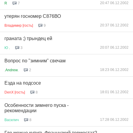
20:47 06.12.2002
R
7
утерян госномер С876ВО
20:37 06.12.2002
Владимир [гость]
9
граната ;) трындец ей
20:07 06.12.2002
Ю
.
3
Вопрос по "зимним" свечам
18:23 06.12.2002
.Andrew.
2
Езда на подсосе
18:01 06.12.2002
DenX [гость]
8
Особенности зимнего пуска -
рекомендации
17:28 06.12.2002
Василич
8
Где можно купить Французкий термостат?