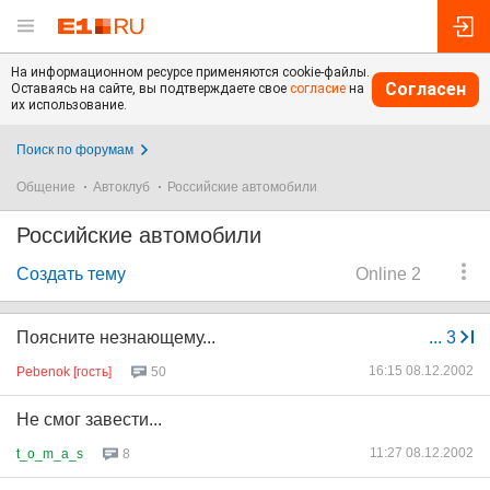
На информационном ресурсе применяются cookie-файлы.
Согласен
Оставаясь на сайте, вы подтверждаете свое
согласие
на
их использование.
Поиск по форумам
Общение
Автоклуб
Российские автомобили
Российские автомобили
Создать тему
Online 2
Поясните незнающему...
...
3
16:15 08.12.2002
Pebenok [гость]
50
Не смог завести...
11:27 08.12.2002
t_o_m_a_s
8