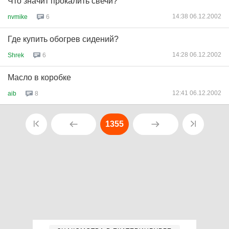
Что значит прокалить свечи?
14:38 06.12.2002
nvmike
6
Гдe купить обогрев сидений?
14:28 06.12.2002
Shrek
6
Масло в коробке
12:41 06.12.2002
aib
8
1355