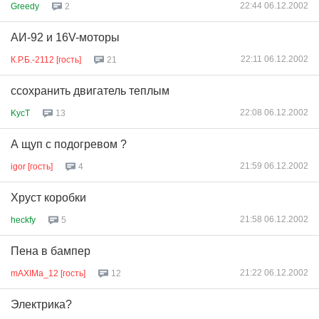
22:44 06.12.2002
Greedy
2
АИ-92 и 16V-моторы
22:11 06.12.2002
К.Р.Б.-2112 [гость]
21
cсохранить двигатель теплым
22:08 06.12.2002
KycT
13
А щуп с подогревом ?
21:59 06.12.2002
igor [гость]
4
Хруст коробки
21:58 06.12.2002
heckfy
5
Пена в бампер
21:22 06.12.2002
mAXIMa_12 [гость]
12
Электрика?