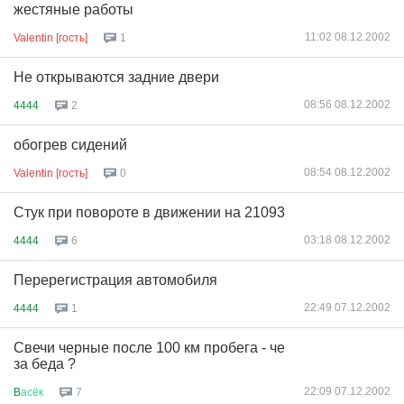
жестяные работы
11:02 08.12.2002
Valentin [гость]
1
Не открываются задние двери
08:56 08.12.2002
4444
2
обогрев сидений
08:54 08.12.2002
Valentin [гость]
0
Стук при повороте в движении на 21093
03:18 08.12.2002
4444
6
Перерегистрация автомобиля
22:49 07.12.2002
4444
1
Cвечи черные после 100 км пробега - че
за беда ?
22:09 07.12.2002
B
асёк
7