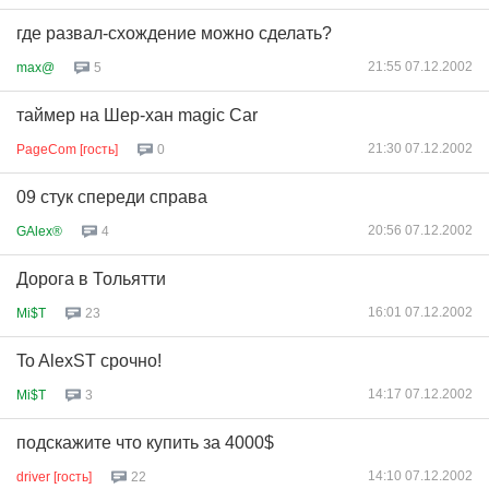
где развал-схождение можно сделать?
21:55 07.12.2002
max@
5
таймер на Шер-хан magic Car
21:30 07.12.2002
PageCom [гость]
0
09 стук спереди справа
20:56 07.12.2002
GAlex®
4
Дорога в Тольятти
16:01 07.12.2002
Mi$T
23
To AlexST cрочно!
14:17 07.12.2002
Mi$T
3
подскажите что купить за 4000$
14:10 07.12.2002
driver [гость]
22