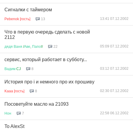
Сигналки с таймером
13:41 07.12.2002
Pebenok [гость]
13
Что в первую очередь сделать с новой
2112
05:09 07.12.2002
дядя
Ваня
/
Аве
,
Папо
!/
22
сервис, который работает в субботу...
03:12 07.12.2002
Вадим
CJ
8
История про i и немного про их прошиву
02:30 07.12.2002
Kaaa [гость]
8
Посоветуйте масло на 21093
22:58 06.12.2002
Нон
7
To AlexSt