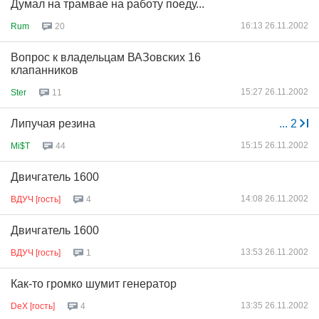
Думал на трамвае на работу поеду...
16:13 26.11.2002
Rum
20
Вопрос к владельцам ВАЗовских 16
клапанников
15:27 26.11.2002
Ster
11
Липучая резина
...
2
15:15 26.11.2002
Mi$T
44
Двичгатель 1600
14:08 26.11.2002
ВДУЧ [гость]
4
Двичгатель 1600
13:53 26.11.2002
ВДУЧ [гость]
1
Как-то громко шумит генератор
13:35 26.11.2002
DeX [гость]
4