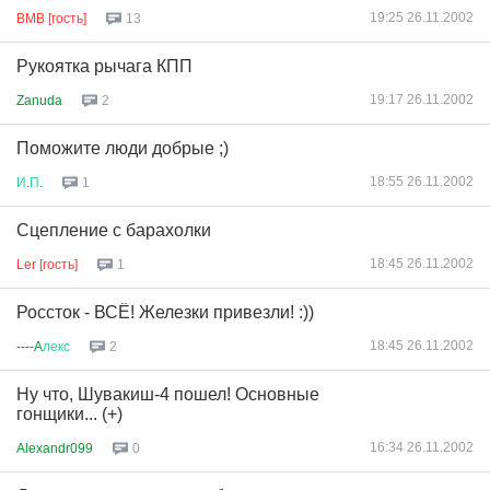
19:25 26.11.2002
BMB [гость]
13
Рукоятка рычага КПП
19:17 26.11.2002
Zanuda
2
Поможите люди добрые ;)
18:55 26.11.2002
И
.
П
.
1
Cцепление с барахолки
18:45 26.11.2002
Ler [гость]
1
Россток - ВСЁ! Железки привезли! :))
18:45 26.11.2002
----A
лекс
2
Ну что, Шувакиш-4 пошел! Основные
гонщики... (+)
16:34 26.11.2002
Alexandr099
0