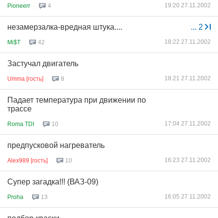
19:20 27.11.2002
Pioneerr
4
незамерзалка-вредная штука....
...
2
18:22 27.11.2002
Mi$T
42
Застучал двигатель
18:21 27.11.2002
Umma [гость]
8
Падает температура при движении по
трассе
17:04 27.11.2002
Roma TDI
10
предпусковой нагреватель
16:23 27.11.2002
Alex989 [гость]
10
Супер загадка!!! (ВАЗ-09)
16:05 27.11.2002
Proha
13