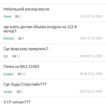
Небольшой расход масла
11:01 27.11.2002
Shrek
2
где взять датчик объема воздуха на 112-й
мотор?
10:41 27.11.2002
Kirill112
4
Где форсунку прикупить?
09:58 27.11.2002
911
11
Печка на ВАЗ 21093
00:46 27.11.2002
p1ague
10
Где Лада Спортлайн???
00:23 27.11.2002
Aviator
5
V.I.P сигнал???