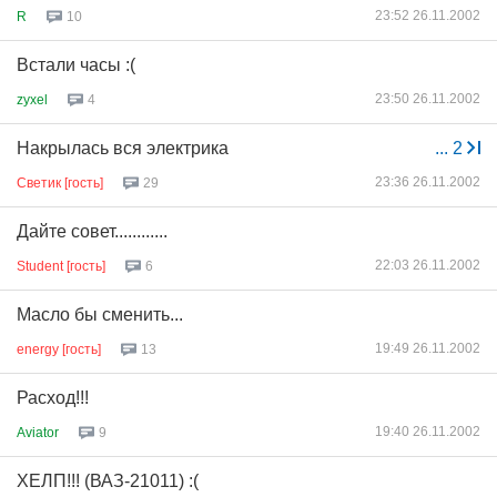
23:52 26.11.2002
R
10
Встали часы :(
23:50 26.11.2002
zyxel
4
Накрылась вся электрика
...
2
23:36 26.11.2002
Светик [гость]
29
Дайте совет............
22:03 26.11.2002
Student [гость]
6
Масло бы сменить...
19:49 26.11.2002
energy [гость]
13
Расход!!!
19:40 26.11.2002
Aviator
9
ХЕЛП!!! (ВАЗ-21011) :(