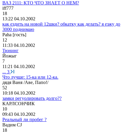
ВАЗ 2111: КТО ЧТО ЗНАЕТ О НЕМ?
iff777
18
13:22 04.10.2002
как ездить на новой 12шки? обкатку как делать? я езжу до
3000 поднимаю
Paha [гость]
12
11:33 04.10.2002
Тюнинг
Йожыг
7
11:21 04.10.2002
...
3
Что лучше: 15-ка или 12-ка.
дядя
Ваня
/
Аве
,
Папо
!/
52
10:18 04.10.2002
замки регуолировать долго??
КАРЛСОНЧИК
10
09:43 04.10.2002
Реальный ли пробег ?
Вадим
CJ
18