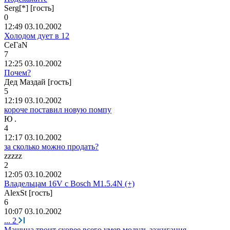
Serg[*] [гость]
0
12:49 03.10.2002
Холодом дует в 12
СеГа
N
7
12:25 03.10.2002
Почем?
Дед Маздай [гость]
5
12:19 03.10.2002
короче поставил новую помпу
Ю
.
4
12:17 03.10.2002
за сколько можно продать?
zzzzz
2
12:05 03.10.2002
Владельцам 16V с Bosch M1.5.4N (+)
AlexSt [гость]
6
10:07 03.10.2002
...
2
Машина троит скорее всего умер модуль зажигания