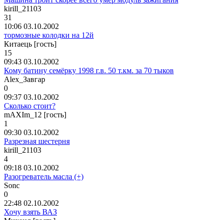
kirill_21103
31
10:06 03.10.2002
тормозные колодки на 12й
Китаець [гость]
15
09:43 03.10.2002
Кому батину семёрку 1998 г.в. 50 т.км. за 70 тыков
Alex_
Завгар
0
09:37 03.10.2002
Сколько стоит?
mAXIm_12 [гость]
1
09:30 03.10.2002
Разрезная шестерня
kirill_21103
4
09:18 03.10.2002
Разогреватель масла (+)
Sonc
0
22:48 02.10.2002
Хочу взять ВАЗ