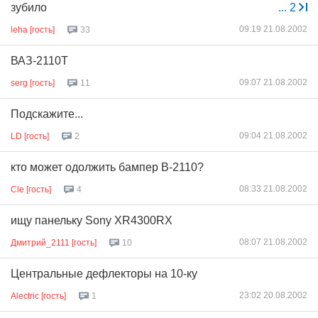
зубило
...
2
09:19 21.08.2002
leha [гость]
33
ВАЗ-2110Т
09:07 21.08.2002
serg [гость]
11
Подскажите...
09:04 21.08.2002
LD [гость]
2
кто может одолжить бампер В-2110?
08:33 21.08.2002
Cle [гость]
4
ищу панельку Sony XR4300RX
08:07 21.08.2002
Дмитрий_2111 [гость]
10
Центральные дефлекторы на 10-ку
23:02 20.08.2002
Alectric [гость]
1