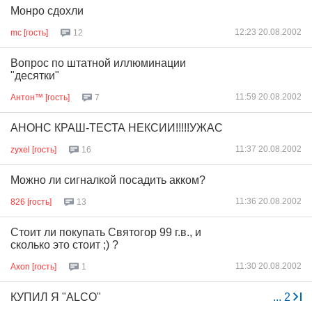
Монро сдохли
12:23 20.08.2002
mc [гость]
12
Вопрос по штатной иллюминации
"десятки"
11:59 20.08.2002
Антон™ [гость]
7
АНОНС КРАШ-ТЕСТА НЕКСИИ!!!!!УЖАС
11:37 20.08.2002
zyxel [гость]
16
Можно ли сигналкой посадить акком?
11:36 20.08.2002
826 [гость]
13
Стоит ли покупать Святогор 99 г.в., и
сколько это стоит ;) ?
11:30 20.08.2002
Axon [гость]
1
КУПИЛ Я "ALCO"
...
2