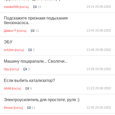
14:14 20.08.2002
master099 [гость]
15
Подскажите признаки подыхания
бензонасоса.
13:54 20.08.2002
Димон™ [гость]
11
ЭБУ
13:40 20.08.2002
mAXIm [гость]
2
Машину поцарапали... Сволочи...
13:28 20.08.2002
Sky [гость]
3
Если выбить катализатор?
13:23 20.08.2002
NNM [гость]
9
Электроусилитель для простите, руля :)
12:40 20.08.2002
Ренни [гость]
11