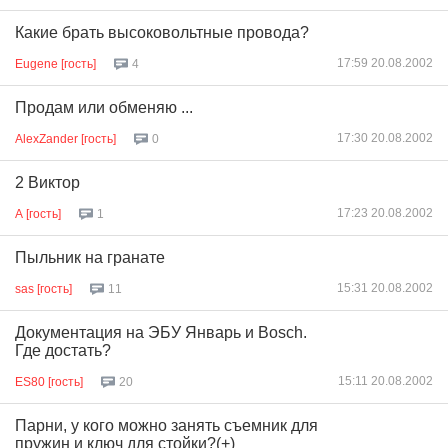
Какие брать высоковольтные провода?
17:59 20.08.2002
Eugene [гость]
4
Продам или обменяю ...
17:30 20.08.2002
AlexZander [гость]
0
2 Виктор
17:23 20.08.2002
А [гость]
1
Пыльник на гранате
15:31 20.08.2002
sas [гость]
11
Документация на ЭБУ Январь и Bosch.
Где достать?
15:11 20.08.2002
ES80 [гость]
20
Парни, у кого можно занять съемник для
пружин и ключ для стойки?(+)