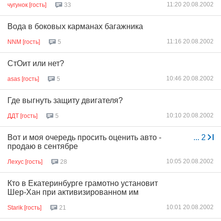
11:20 20.08.2002
чугунок [гость]
33
Вода в боковых карманах багажника
11:16 20.08.2002
NNM [гость]
5
СтОит или нет?
10:46 20.08.2002
asas [гость]
5
Где выгнуть защиту двигателя?
10:10 20.08.2002
ДДТ [гость]
5
Вот и моя очередь просить оценить авто -
...
2
продаю в сентябре
10:05 20.08.2002
Лехус [гость]
28
Кто в Екатеринбурге грамотно установит
Шер-Хан при активизированном им
10:01 20.08.2002
Starik [гость]
21