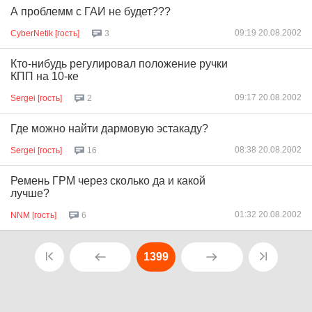
А проблемм с ГАИ не будет???
09:19 20.08.2002
CyberNetik [гость]
3
Кто-нибудь регулировал положение ручки
КПП на 10-ке
09:17 20.08.2002
Sergei [гость]
2
Где можно найти дармовую эстакаду?
08:38 20.08.2002
Sergei [гость]
16
Ремень ГРМ через сколько да и какой
лучше?
01:32 20.08.2002
NNM [гость]
6
1399