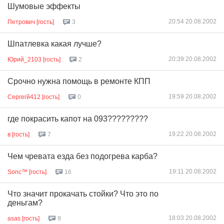
Шумовые эффекты
20:54 20.08.2002
Петрович [гость]
3
Шпатлевка какая лучше?
20:39 20.08.2002
Юрий_2103 [гость]
2
Срочно нужна помощь в ремонте КПП
19:59 20.08.2002
Сергегй412 [гость]
0
где покрасить капот на 093?????????
19:22 20.08.2002
в [гость]
7
Чем чревата езда без подогрева карба?
19:11 20.08.2002
Sonc™ [гость]
16
Что значит прокачать стойки? Что это по
деньгам?
18:03 20.08.2002
asas [гость]
9