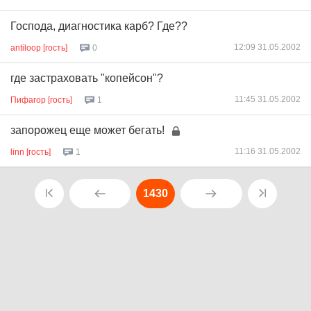
Господа, диагностика карб? Где??
12:09 31.05.2002
antiloop [гость]
0
где застраховать "копейсон"?
11:45 31.05.2002
Пифагор [гость]
1
запорожец еще может бегать!
11:16 31.05.2002
linn [гость]
1
1430