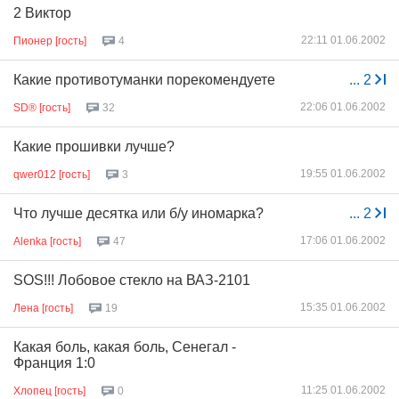
2 Виктор
22:11 01.06.2002
Пионер [гость]
4
Какие противотуманки порекомендуете
...
2
22:06 01.06.2002
SD® [гость]
32
Какие прошивки лучше?
19:55 01.06.2002
qwer012 [гость]
3
Что лучше десятка или б/у иномарка?
...
2
17:06 01.06.2002
Alenka [гость]
47
SOS!!! Лобовое стекло на ВАЗ-2101
15:35 01.06.2002
Лена [гость]
19
Какая боль, какая боль, Сенегал -
Франция 1:0
11:25 01.06.2002
Хлопец [гость]
0