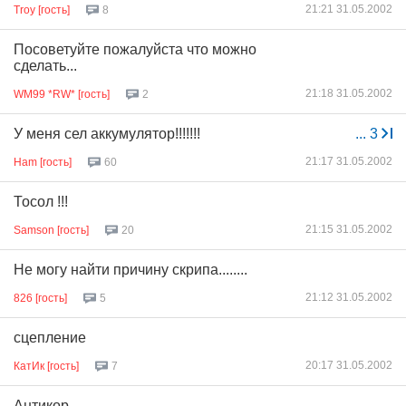
21:21 31.05.2002
Troy [гость]
8
Посоветуйте пожалуйста что можно
сделать...
21:18 31.05.2002
WM99 *RW* [гость]
2
У меня сел аккумулятор!!!!!!!
...
3
21:17 31.05.2002
Ham [гость]
60
Тосол !!!
21:15 31.05.2002
Samson [гость]
20
Не могу найти причину скрипа........
21:12 31.05.2002
826 [гость]
5
сцепление
20:17 31.05.2002
КатИк [гость]
7
Антикор