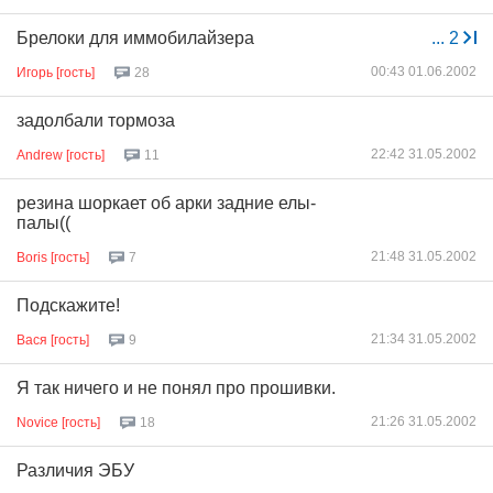
Брелоки для иммобилайзера
...
2
00:43 01.06.2002
Игорь [гость]
28
задолбали тормоза
22:42 31.05.2002
Andrew [гость]
11
резина шоркает об арки задние елы-
палы((
21:48 31.05.2002
Boris [гость]
7
Подскажите!
21:34 31.05.2002
Вася [гость]
9
Я так ничего и не понял про прошивки.
21:26 31.05.2002
Novice [гость]
18
Различия ЭБУ