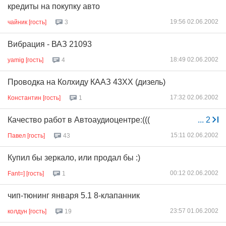
кредиты на покупку авто
19:56 02.06.2002
чайник [гость]
3
Вибрация - ВАЗ 21093
18:49 02.06.2002
yamig [гость]
4
Проводка на Колхиду КААЗ 43ХХ (дизель)
17:32 02.06.2002
Константин [гость]
1
Качество работ в Автоаудиоцентре:(((
...
2
15:11 02.06.2002
Павел [гость]
43
Купил бы зеркало, или продал бы :)
00:12 02.06.2002
Fant=] [гость]
1
чип-тюнинг января 5.1 8-клапанник
23:57 01.06.2002
колдун [гость]
19