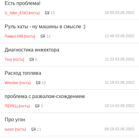
Есть проблема!
16:05 03.06.2002
U_Alter_EGO [гость]
15
Руль хаты - ну машины в смысле :)
12:48 03.06.2002
Павел 099 [гость]
12
Диагностика инжектора
11:33 03.06.2002
Troy [гость]
6
Расход топлива
11:19 03.06.2002
Wrecker [гость]
10
проблема с развалом-схождением
10:14 03.06.2002
ПЕРЕЦ [гость]
3
Про угон
09:19 03.06.2002
suvor [гость]
11