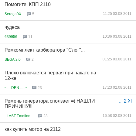
Помогите, КПП 2110
11:25 03.08.2011
Serega9X
5
чудеса
10:36 03.08.2011
639956
11
Ремкомплект карбюратора "Слог"...
01:25 03.08.2011
SEGA 2.0
2
Плохо включается первая при накате на
12-ке
17:23 02.08.2011
<:::::DEN::::::>
23
Ремень генератора сползает =( НАШЛИ
...
2
ПРИЧИНУ!!!
16:58 02.08.2011
- LAST Emotion -
28
как купить мотор на 2112