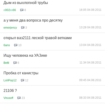
Дым из выхлопной трубы
16:05 04.08.2011
е
002
кх
66
8
а у меня два вопроса про десятку
13:28 04.08.2011
emerjency
3
открыл ваз2111 леской травой ветками
13:04 04.08.2011
6ans
10
Ищу человека на УАЗике
11:34 04.08.2011
Betti
6
Пробка от канистры
09:45 04.08.2011
LoliPop12
12
21106 ?
08:33 04.08.2011
Virusoff
23