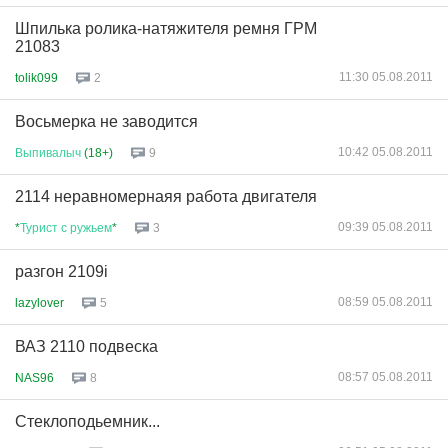
Шпилька ролика-натяжителя ремня ГРМ
21083
11:30 05.08.2011
tolik099
2
Восьмерка не заводится
10:42 05.08.2011
Выпивалыч
(18+)
9
2114 неравномернаяя работа двигателя
09:39 05.08.2011
*
Турист
с
ружьем
*
3
разгон 2109i
08:59 05.08.2011
lazylover
5
ВАЗ 2110 подвеска
08:57 05.08.2011
NAS96
8
Стеклоподьемник...