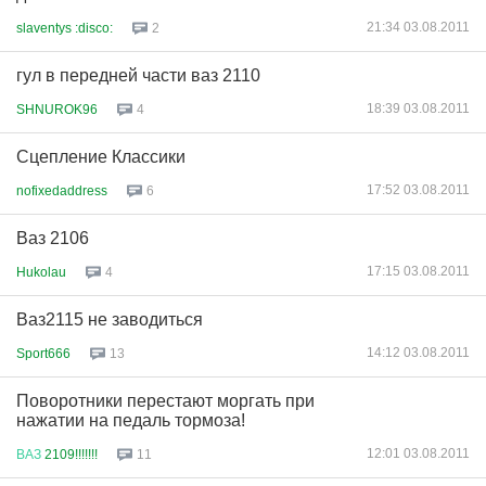
21:34 03.08.2011
slaventys :disco:
2
гул в передней части ваз 2110
18:39 03.08.2011
SHNUROK96
4
Сцепление Классики
17:52 03.08.2011
nofixedaddress
6
Ваз 2106
17:15 03.08.2011
Hukolau
4
Ваз2115 не заводиться
14:12 03.08.2011
Sport666
13
Поворотники перестают моргать при
нажатии на педаль тормоза!
12:01 03.08.2011
ВАЗ
2109!!!!!!!
11