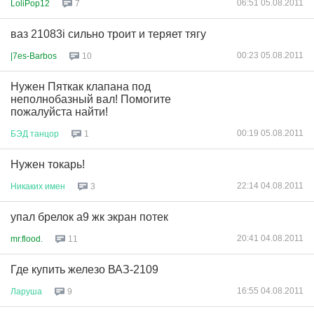
06:51 05.08.2011
LoliPop12
7
ваз 21083i сильно троит и теряет тягу
00:23 05.08.2011
|7es-Barbos
10
Нужен Пяткак клапана под
неполнобазный вал! Помогите
пожалуйста найти!
00:19 05.08.2011
БЭД
танцор
1
Нужен токарь!
22:14 04.08.2011
Никаких
имен
3
упал брелок а9 жк экран потек
20:41 04.08.2011
mr.flood.
11
Где купить железо ВАЗ-2109
16:55 04.08.2011
Ларуша
9