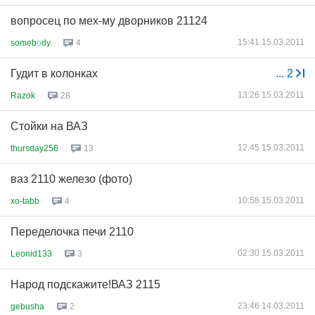
вопросец по мех-му дворников 21124
15:41 15.03.2011
someb
о
dy
4
Гудит в колонках
...
2
13:26 15.03.2011
Razok
28
Стойки на ВАЗ
12:45 15.03.2011
thursday256
13
ваз 2110 железо (фото)
10:58 15.03.2011
xo-tabb
4
Переделочка печи 2110
02:30 15.03.2011
Leonid133
3
Народ подскажите!ВАЗ 2115
23:46 14.03.2011
gebusha
2