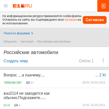
На информационном ресурсе применяются cookie-файлы.
Согласен
Оставаясь на сайте, вы подтверждаете свое
согласие
на
их использование.
Поиск по форумам
Общение
Автоклуб
Российские автомобили
Российские автомобили
Создать тему
Online 1
Вопрос ....а паачему.....
...
2
18:52 16.03.2011
*DREAM ON*
47
ваз2114 не заводится как
обычно.Подскажите......
14:51 16.03.2011
G.I.V
4