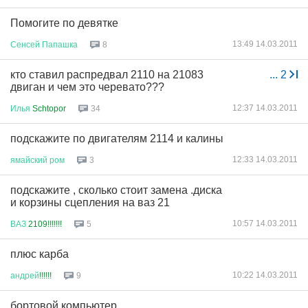
Помогите по девятке
13:49 14.03.2011
Сенсей
Папашка
8
кто ставил распредвал 2110 на 21083
...
2
двиган и чем это черевато???
12:37 14.03.2011
Илья
Schtopor
34
подскажите по двигателям 2114 и калины
12:33 14.03.2011
ямайский
ром
3
подскажите , сколько стоит замена .диска
и корзины сцепления на ваз 21
10:57 14.03.2011
ВАЗ
2109!!!!!!!
5
плюс карба
10:22 14.03.2011
андрей
!!!!!!
9
бортовой компьютер