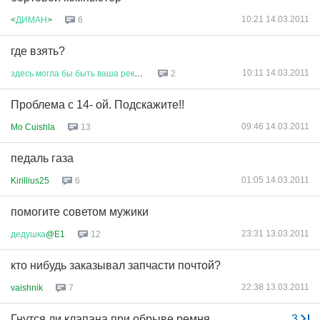
10:21 14.03.2011
<
ДИМАН
>
6
где взять?
10:11 14.03.2011
здесь
могла
бы
быть
ваша
рекла
...
2
Проблема с 14- ой. Подскажите!!
09:46 14.03.2011
Mo Cuishla
13
педаль газа
01:05 14.03.2011
Kirillius25
6
помогите советом мужики
23:31 13.03.2011
дедушка
@E1
12
кто нибудь заказывал запчасти почтой?
22:38 13.03.2011
vaishnik
7
Гнутся ли клапана при обрыве ремня
...
3