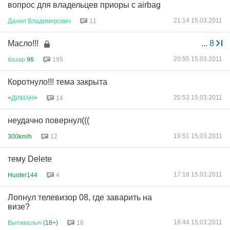
вопрос для владельцев приоры с airbag
21:14 15.03.2011
Данил
Владимирович
11
Масло!!!
...
8
20:55 15.03.2011
базар
96
195
Коротнуло!!! тема закрыта
20:53 15.03.2011
<
ДИМАН
>
14
неудачно повернул(((
19:51 15.03.2011
300km/h
12
тему Delete
17:18 15.03.2011
Hunter144
4
Лопнул телевизор 08, где заварить на
визе?
16:44 15.03.2011
Выпивалыч
(18+)
16