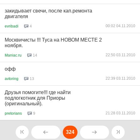
закидывает свечи, после кап.ремонта
двигателя
00:02 04.11.2010
evribadi
4
Москвичисты !!! Туса на НОВОМ МЕСТЕ 2
ноября.
22:50 03.11.2010
Maniac.ru
14
офф
22:39 03.11.2010
avtoring
13
Друзья помогите!!! где найти
подлогкотник для Приоры
(оригинальный).
21:28 03.11.2010
pretorians
9
324