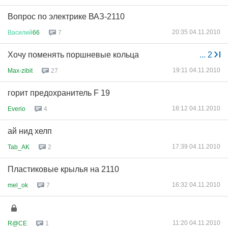
Вопрос по электрике ВАЗ-2110
20:35 04.11.2010
Василий
66
7
Хочу поменять поршневые кольца
...
2
19:11 04.11.2010
Max-zibit
27
горит предохранитель F 19
18:12 04.11.2010
Everio
4
ай нид хелп
17:39 04.11.2010
Tab_AK
2
Пластиковые крылья на 2110
16:32 04.11.2010
mel_ok
7
11:20 04.11.2010
R@CE
1