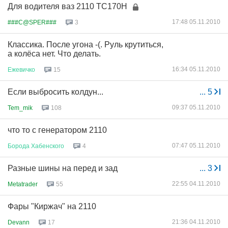
Для водителя ваз 2110 ТС170Н
17:48 05.11.2010
###C@SPER###
3
Классика. После угона -(. Руль крутиться,
а колёса нет. Что делать.
16:34 05.11.2010
Ежевичко
15
Если выбросить колдун...
...
5
09:37 05.11.2010
Tem_mik
108
что то с генератором 2110
07:47 05.11.2010
Борода
Хабенского
4
Разные шины на перед и зад
...
3
22:55 04.11.2010
Metatrader
55
Фары "Киржач" на 2110
21:36 04.11.2010
Devann
17