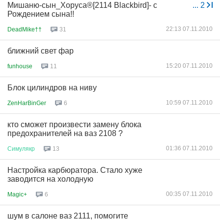
Мишаню-сын_Хоруса®[2114 Blackbird]- с
...
2
Рождением сына!!
22:13 07.11.2010
DeadMike††
31
ближний свет фар
15:20 07.11.2010
funhouse
11
Блок цилиндров на ниву
10:59 07.11.2010
ZenHarBinGer
6
кто сможет произвести замену блока
предохранителей на ваз 2108 ?
01:36 07.11.2010
Симулякр
13
Настройка карбюратора. Стало хуже
заводится на холодную
00:35 07.11.2010
Magic+
6
шум в салоне ваз 2111, помогите