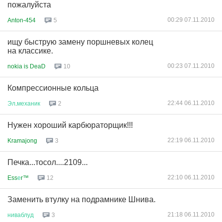
пожалуйста
00:29 07.11.2010
Anton-454
5
ищу быструю замену поршневых колец
на классике.
00:23 07.11.2010
nokia is DeaD
10
Компрессионные кольца
22:44 06.11.2010
Эл
.
механик
2
Нужен хороший карбюраторщик!!!
22:19 06.11.2010
Kramajong
3
Печка...тосол....2109...
22:10 06.11.2010
Ess
е
r™
12
Заменить втулку на подрамнике Шнива.
21:18 06.11.2010
ниваблуд
3