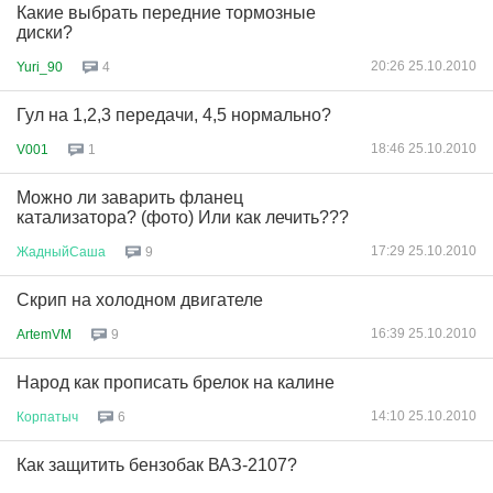
Какие выбрать передние тормозные
диски?
20:26 25.10.2010
Yuri_90
4
Гул на 1,2,3 передачи, 4,5 нормально?
18:46 25.10.2010
V001
1
Можно ли заварить фланец
катализатора? (фото) Или как лечить???
17:29 25.10.2010
ЖадныйСаша
9
Скрип на холодном двигателе
16:39 25.10.2010
ArtemVM
9
Народ как прописать брелок на калине
14:10 25.10.2010
Корпатыч
6
Как защитить бензобак ВАЗ-2107?