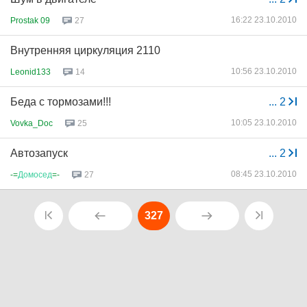
16:22 23.10.2010
Prostak 09
27
Внутренняя циркуляция 2110
10:56 23.10.2010
Leonid133
14
Беда с тормозами!!!
...
2
10:05 23.10.2010
Vovka_Doc
25
Автозапуск
...
2
08:45 23.10.2010
-=
Домосед
=-
27
327