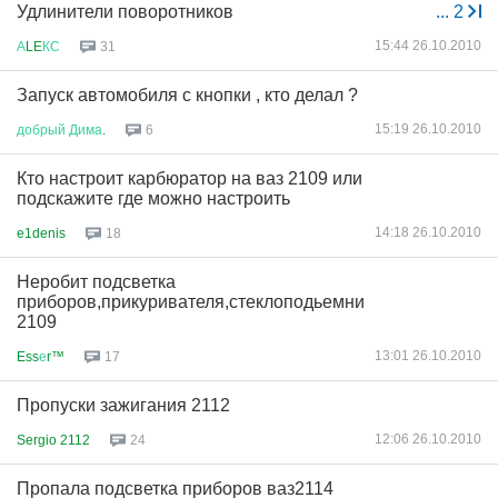
Удлинители поворотников
...
2
15:44 26.10.2010
А
LE
КС
31
Запуск автомобиля с кнопки , кто делал ?
15:19 26.10.2010
добрый
Дима
.
6
Кто настроит карбюратор на ваз 2109 или
подскажите где можно настроить
14:18 26.10.2010
e1denis
18
Неробит подсветка
приборов,прикуривателя,стеклоподьемников
2109
13:01 26.10.2010
Ess
е
r™
17
Пропуски зажигания 2112
12:06 26.10.2010
Sergio 2112
24
Пропала подсветка приборов ваз2114