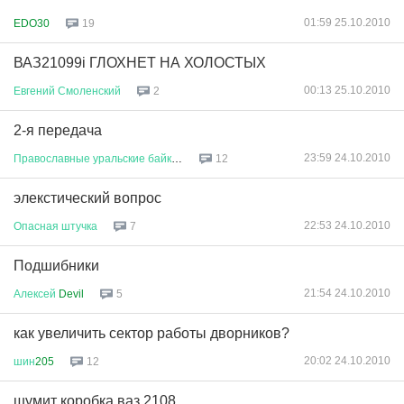
01:59 25.10.2010
EDO30
19
ВАЗ21099i ГЛОХНЕТ НА ХОЛОСТЫХ
00:13 25.10.2010
Евгений
Смоленский
2
2-я передача
23:59 24.10.2010
Православные
уральские
байкеры
12
элекстический вопрос
22:53 24.10.2010
Опасная
штучка
7
Подшибники
21:54 24.10.2010
Алексей
Devil
5
как увеличить сектор работы дворников?
20:02 24.10.2010
шин
205
12
шумит коробка ваз 2108