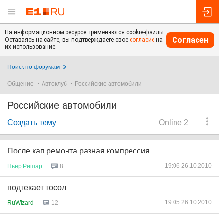
На информационном ресурсе применяются cookie-файлы.
Согласен
Оставаясь на сайте, вы подтверждаете свое
согласие
на
их использование.
Поиск по форумам
Общение
Автоклуб
Российские автомобили
Российские автомобили
Создать тему
Online 2
После кап.ремонта разная компрессия
19:06 26.10.2010
Пьер
Ришар
8
подтекает тосол
19:05 26.10.2010
RuWizard
12