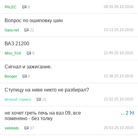
09:35 26.10.2010
PALEC
8
Вопрос по ошиповку шин
23:13 25.10.2010
Gala.net
21
ВАЗ 21200
21:45 25.10.2010
Miss_FoX
6
Сигнал и зажигание.
21:38 25.10.2010
Booger
6
Ступицу на ниве никто не разбирал?
21:02 25.10.2010
вечный
тормоз
15
не хочет греть печь на ваз 09, все
...
2
поменяно - без толку
20:53 25.10.2010
vatokato
37