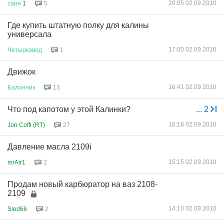
20:05 02.09.2010
саня
1
5
Где купить штатную полку для калины
универсала
17:00 02.09.2010
Четырковод
1
Движок
16:41 02.09.2010
Балонник
13
Что под капотом у этой Калинки?
...
2
16:18 02.09.2010
Jon Coffi (RT)
27
Давление масла 2109i
15:15 02.09.2010
mrAir1
2
Продам новый карбюратор на ваз 2108-
2109
14:10 02.09.2010
Sled66
2