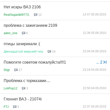
Нет искры ВАЗ 2106
12:47 05.09.2010
RealSugar&#9773;
12
проблема с зажиганием 2109
11:36 05.09.2010
aden_one
6
птицы зачирикали :(
23:34 04.09.2010
Двенадцатый
амурский
тигр
14
Помогите советом пожалуйста!!!!1
...
2
23:19 04.09.2010
50gr
27
Проблема с тормазами....
22:50 04.09.2010
LoliPop12
3
Глохнет ВАЗ - 21074i
22:37 04.09.2010
FTJ
5