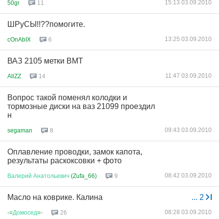
15:13 03.09.2010
50gr
11
ШРуСЫ!!??помогите.
13:25 03.09.2010
cOnAbIX
6
ВАЗ 2105 метки ВМТ
11:47 03.09.2010
AllZZ
14
Вопрос такой поменял колодки и
тормозные диски на ваз 21099 проездил
н
09:43 03.09.2010
segaman
8
Оплавление проводки, замок капота,
результаты раскоксовки + фото
08:42 03.09.2010
Валерий
Анатольевич
(Zufa_66)
9
Масло на коврике. Калина
...
2
08:28 03.09.2010
-=
Домосед
=-
26