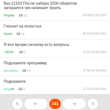
Ваз 21103 После набора 3200 оборотов
загорается чек начинает троить
09:08 02.09.2010
FFighter
21
Глохнет на холостых
00:03 02.09.2010
Razok
15
Я все мучаю сигналку есть вопросы
21:32 01.09.2010
~PETR~
2
Подскажите программу.
17:40 01.09.2010
восьмёрек
13
Подскажите
17:10 01.09.2010
Влад
99
4
341