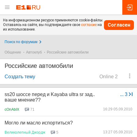
На информационном ресурсе применяются cookie-файлы.
Согласен
Оставаясь на сайте, вы подтверждаете свое
согласие
на
их использование.
Поиск по форумам
Общение
Автоклуб
Российские автомобили
Российские автомобили
Создать тему
Online 2
ss20 шоссе перед и Kayaba ultra sr зад..
...
3
ваше мнение??
16:29 05.09.2010
cOnAbIX
71
Могло ли масло испортиться?
13:27 05.09.2010
Великолепный
Джордж
5