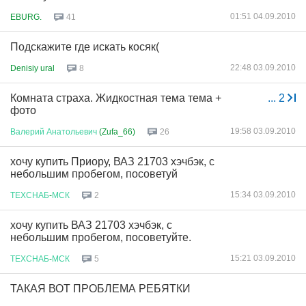
01:51 04.09.2010
EBURG.
41
Подскажите где искать косяк(
22:48 03.09.2010
Denisiy ural
8
Комната страха. Жидкостная тема тема +
...
2
фото
19:58 03.09.2010
Валерий
Анатольевич
(Zufa_66)
26
хочу купить Приору, ВАЗ 21703 хэчбэк, с
небольшим пробегом, посоветуй
15:34 03.09.2010
ТЕХСНАБ
-
МСК
2
хочу купить ВАЗ 21703 хэчбэк, с
небольшим пробегом, посоветуйте.
15:21 03.09.2010
ТЕХСНАБ
-
МСК
5
ТАКАЯ ВОТ ПРОБЛЕМА РЕБЯТКИ