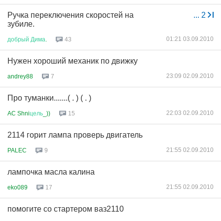
Ручка переключения скоростей на
...
2
зубиле.
01:21 03.09.2010
добрый
Дима
.
43
Нужен хороший механик по движку
23:09 02.09.2010
andrey88
7
Про туманки.......( . ) ( . )
22:03 02.09.2010
AC Shni
цель
_))
15
2114 горит лампа проверь двигатель
21:55 02.09.2010
PALEC
9
лампочка масла калина
21:55 02.09.2010
eko089
17
помогите со стартером ваз2110