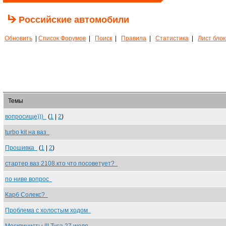
Российские автомобили
Обновить
|
Список Форумов
|
Поиск
|
Правила
|
Статистика
|
Лист бло
Темы
вопросище)))
(
1
|
2
)
turbo kit на ваз
Прошивка
(
1
|
2
)
стартер ваз 2108.кто что посоветует?
по ниве вопрос
Карб Солекс?
Проблема с холостым ходом