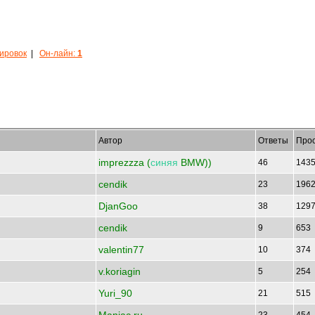
кировок
|
Он-лайн:
1
Автор
Ответы
Про
imprezzza (
синяя
BMW))
46
143
cendik
23
196
DjanGoo
38
129
cendik
9
653
valentin77
10
374
v.koriagin
5
254
Yuri_90
21
515