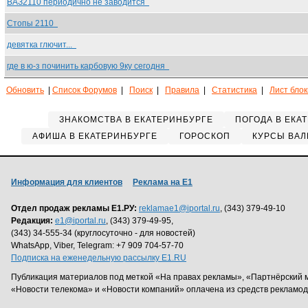
ВАЗ2110 периодично не заводится
Стопы 2110
девятка глючит...
где в ю-з починить карбовую 9ку сегодня
Обновить
|
Список Форумов
|
Поиск
|
Правила
|
Статистика
|
Лист бло
ЗНАКОМСТВА В ЕКАТЕРИНБУРГЕ
ПОГОДА В ЕКА
АФИША В ЕКАТЕРИНБУРГЕ
ГОРОСКОП
КУРСЫ ВАЛ
Информация для клиентов
Реклама на Е1
Отдел продаж рекламы Е1.РУ:
reklamae1@iportal.ru
, (343) 379-49-10
Редакция:
e1@iportal.ru
, (343) 379-49-95,
(343) 34-555-34 (круглосуточно - для новостей)
WhatsApp, Viber, Telegram: +7 909 704-57-70
Подписка на еженедельную рассылку E1.RU
Публикация материалов под меткой «На правах рекламы», «Партнёрский 
«Новости телекома» и «Новости компаний» оплачена из средств рекламо