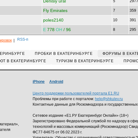
Denisiy ural
5
297
Fly Emirates
7
359
poles2140
10
391
Е
778
ОН
/ 96
8
295
кировок
|
ТЕРИНБУРГЕ
ПРОБКИ В ЕКАТЕРИНБУРГЕ
ФОРУМЫ В ЕКАТ
ЮТ В ЕКАТЕРИНБУРГЕ
ТУРИЗМ В ЕКАТЕРИНБУРГЕ
ПРОМО
iPhone
Android
Центр поддержки пользователей портала E1.RU
Проблемы при работе с порталом:
help@shkulev.ru
Контактные данные для Роскомнадзора и государственных
Сетевое издание «Е1.РУ Екатеринбург Онлайн» (18+)
Зарегистрировано Федеральной службой по надзору в сф
материал»,
технологий и массовых коммуникаций (Роскомнадзор) Свид
дателя
ФС77-84675 от 06.02.2023 г.
Учредитель: Общество с ограниченной ответственность