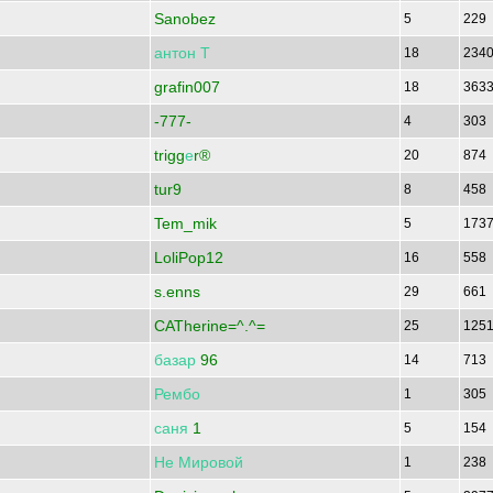
Sanobez
5
229
антон
Т
18
234
grafin007
18
363
-777-
4
303
trigg
е
r®
20
874
tur9
8
458
Tem_mik
5
173
LoliPop12
16
558
s.enns
29
661
CATherine=^.^=
25
125
базар
96
14
713
Рембо
1
305
саня
1
5
154
Не
Мировой
1
238