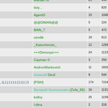
Maniac.ru
23
454
tixiy...
4
820
AgentG
15
104
@@DIMAN@@
5
224
MAN_7
5
472
cendik
19
613
_Katochimoto_
12
129
+++Dimonya+++
24
112
Cayman ©
3
250
AndronMarkovich
11
183
Алексей
Devil
9
544
[PSIH]
и
(
1
|
2
|
3
|
4
|
5
|
6
|
7
)
174
722
Валерий
Анатольевич
(Zufa_66)
16
113
kollny
25
115
l-dina
2
318