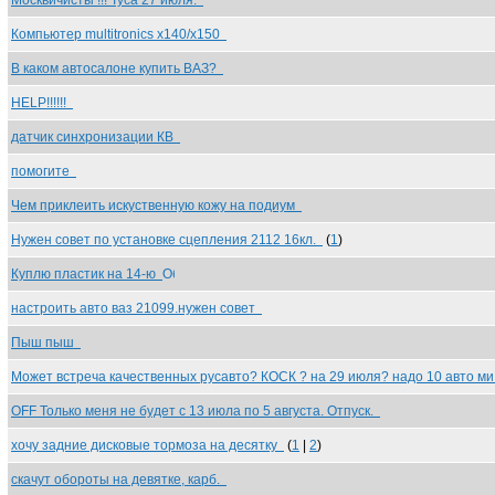
Москвичисты !!! Туса 27 июля.
Компьютер multitronics x140/x150
В каком автосалоне купить ВАЗ?
HELP!!!!!!
датчик синхронизации КВ
помогите
Чем приклеить искуственную кожу на подиум
Нужен совет по установке сцепления 2112 16кл.
(
1
)
Куплю пластик на 14-ю
настроить авто ваз 21099.нужен совет
Пыш пыш
Может встреча качественных русавто? КОСК ? на 29 июля? надо 10 авто м
OFF Только меня не будет с 13 июла по 5 августа. Отпуск.
хочу задние дисковые тормоза на десятку
(
1
|
2
)
скачут обороты на девятке, карб.