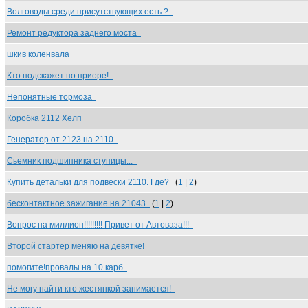
Волговоды среди присутствующих есть ?
Ремонт редуктора заднего моста
шкив коленвала
Кто подскажет по приоре!
Непонятные тормоза
Коробка 2112 Хелп
Генератор от 2123 на 2110
Сьемник подшипника ступицы...
Купить детальки для подвески 2110. Где?
(
1
|
2
)
бесконтактное зажигание на 21043
(
1
|
2
)
Вопрос на миллион!!!!!!!!! Привет от Автоваза!!!
Второй стартер меняю на девятке!
помогите!провалы на 10 карб
Не могу найти кто жестянкой занимается!