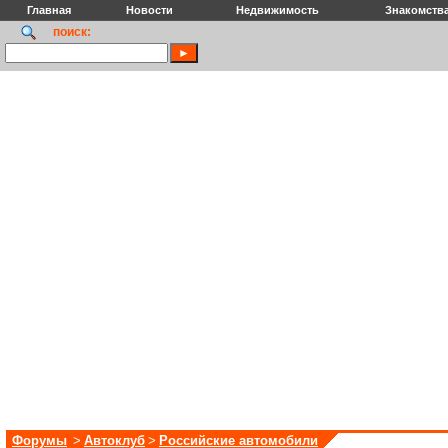
Главная
Новости
Недвижимость
Знакомств
поиск:
Форумы
>
Автоклуб
>
Российские автомобили