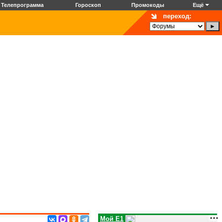
Телепрограмма
Гороскоп
Промокоды
Ещё
переход:
Мой E1