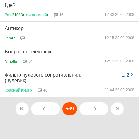
Где?
12:33 29.09.2008
Ваз
21083(
темно
-
синий
)
16
Антикор
12:15 29.09.2008
TeroR
1
Вопрос по электрике
12:13 29.09.2008
Minolla
14
Фильтр нулевого сопротивления.
...
2
(нулевик)
11:44 29.09.2008
Красный
Кхмер
40
569