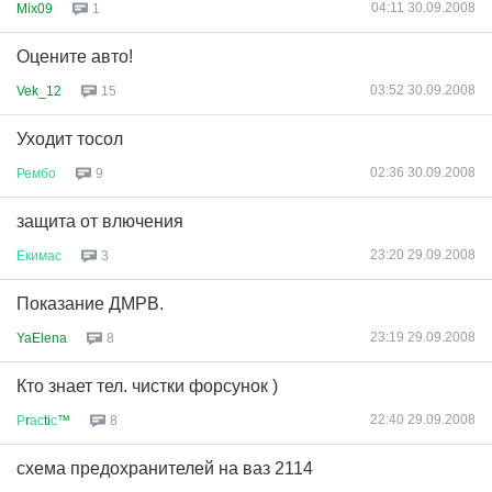
04:11 30.09.2008
Mix09
1
Оцените авто!
03:52 30.09.2008
Vek_12
15
Уходит тосол
02:36 30.09.2008
Рембо
9
защита от влючения
23:20 29.09.2008
Екимас
3
Показание ДМРВ.
23:19 29.09.2008
YaElena
8
Кто знает тел. чистки форсунок )
22:40 29.09.2008
Р
r
ас
ti
с
™
8
схема предохранителей на ваз 2114