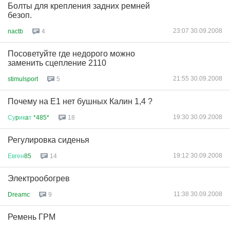
Болты для крепления задних ремней
безоп.
23:07 30.09.2008
nactb
4
Посоветуйте где недорого можно
заменить сцепление 2110
21:55 30.09.2008
stimulsport
5
Почему на Е1 нет бушных Калин 1,4 ?
19:30 30.09.2008
Су
p
ик
a
т
*485*
18
Регулировка сиденья
19:12 30.09.2008
Евген
85
14
Электрообогрев
11:38 30.09.2008
Dreamc
9
Ремень ГРМ