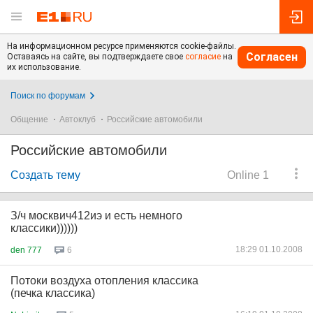
На информационном ресурсе применяются cookie-файлы.
Согласен
Оставаясь на сайте, вы подтверждаете свое
согласие
на
их использование.
Поиск по форумам
Общение
Автоклуб
Российские автомобили
Российские автомобили
Создать тему
Online 1
З/ч москвич412иэ и есть немного
классики))))))
18:29 01.10.2008
den 777
6
Потоки воздуха отопления классика
(печка классика)