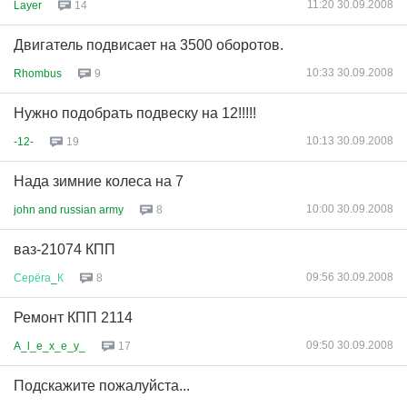
11:20 30.09.2008
Layer
14
Двигатель подвисает на 3500 оборотов.
10:33 30.09.2008
Rhombus
9
Нужно подобрать подвеску на 12!!!!!
10:13 30.09.2008
-12-
19
Нада зимние колеса на 7
10:00 30.09.2008
john and russian army
8
ваз-21074 КПП
09:56 30.09.2008
Серёга
_
К
8
Ремонт КПП 2114
09:50 30.09.2008
A_l_e_x_e_y_
17
Подскажите пожалуйста...